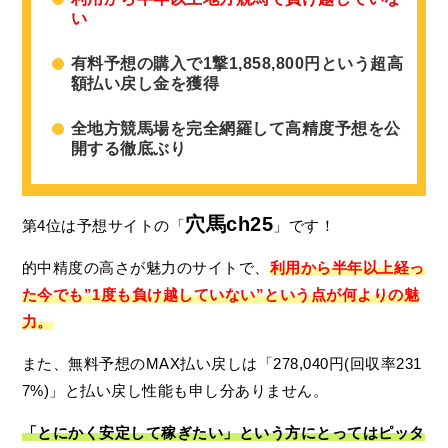
い
有料予想の購入で1撃1,858,800円という超高
額払い戻し金を獲得
全地方競馬場を完全網羅して高精度予想を公
開する徹底ぶり
穴馬ch25
第4位は予想サイトの「
」です！
的中精度の高さが魅力のサイトで、
利用から半年以上経っ
た今でも”1度も負け越していない”という点が何よりの魅
力。
また、無料予想のMAX払い戻しは「278,040円(回収率231
7%)」と払い戻し性能も申し分ありません。
「とにかく安定して稼ぎたい」という方にとってはピッタ