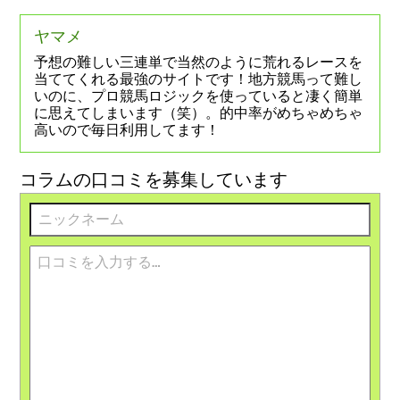
ヤマメ
予想の難しい三連単で当然のように荒れるレースを
当ててくれる最強のサイトです！地方競馬って難し
いのに、プロ競馬ロジックを使っていると凄く簡単
に思えてしまいます（笑）。的中率がめちゃめちゃ
高いので毎日利用してます！
コラムの口コミを募集しています