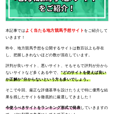
本記事では
よく当たる地方競馬予想サイト
をご紹介して
いきます！
昨今、地方競馬予想を公開するサイトは数百以上も存在
し、把握しきれないほどの数が混在しています。
評判が良いサイト、悪いサイト、そもそもで評判が分から
ないサイトなど多くある中で、
“どのサイトを使えば良い
か正解か”分からないという方も多いでしょう。
そこで今回、厳正な評価基準を設けたうえで特に優秀な結
果を残したサイトを徹底的に厳選してきました！
今使うべきサイトをランキング形式で発表
していきますの