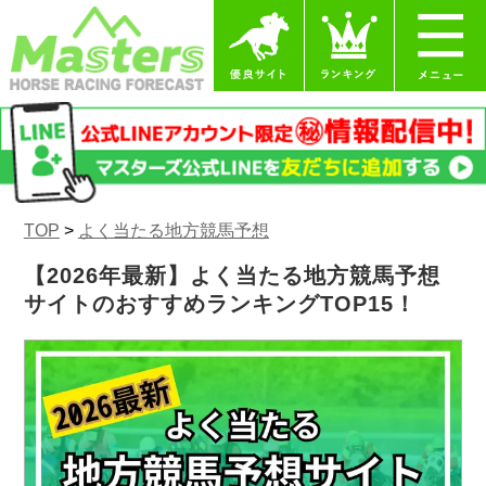
TOP
>
よく当たる地方競馬予想
【2026年最新】よく当たる地方競馬予想
サイトのおすすめランキングTOP15！