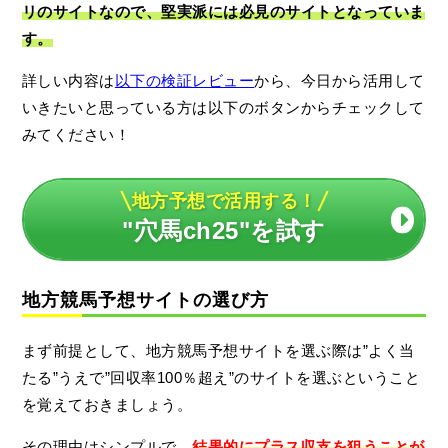
リのサイトなので、堅実派には必見のサイトとなっていま
す。
詳しい内容は
以下の検証レビュー
から、今日から活用して
いきたいと思っている方は以下のボタンからチェックして
みてください！
地方予想で活用する！
"穴馬ch25"を試す
地方競馬予想サイトの選び方
まず前提として、地方競馬予想サイトを選ぶ際は”よく当
たる”うえで”回収率100％超え”のサイトを選ぶということ
を覚えておきましょう。
その理由はシンプルで、
結果的にプラス収支を狙うことが