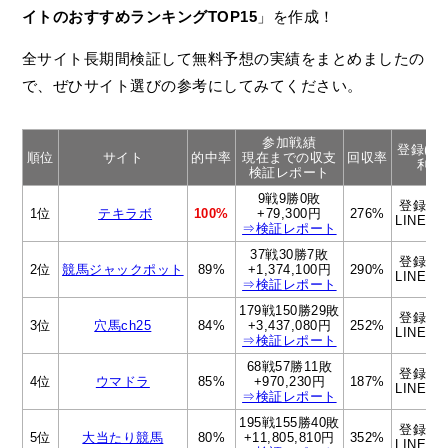
イトのおすすめランキングTOP15
【①検証実績を軸に評価(後述)】
」を作成！
→
高い的中率を維持しているか
→現在まで
回収率100%以上
を維持しているか
全サイト長期間検証して無料予想の実績をまとめましたの
→検証期間に対しての的中率・回収率を相対的に判断
→収支の伸びが著しいか
で、ぜひサイト選びの参考にしてみてください。
【②無料でどれだけの実績を残したか】
→
無料で得られる情報の期待値がどれだけ高いか
参加戦績
→いくら有料情報の精度が高くてもそれだけでは評価できない
登録(必
順位
サイト
的中率
現在までの収支
回収率
→価格面でリスクが少ないことを前提に
利用
検証レポート
【③使い勝手はどうか】
9戦9勝0敗
→予想が毎日公開されるのか
登録必要
1位
テキラボ
100%
+79,300円
276%
→サイト利用に複雑な行程などはないか
LINE
⇒検証レポート
【④オリジナリティがあるか】
37戦30勝7敗
→そのサイトでしか見れない有用コンテンツを評価
登録必要
2位
競馬ジャックポット
89%
+1,374,100円
290%
→有益なコラム配信なども加点要素
LINE
⇒検証レポート
179戦150勝29敗
登録必要
3位
穴馬ch25
84%
+3,437,080円
252%
よく当たるだけでなく回収率100%以上を超えているサイ
LINE
⇒検証レポート
トほど高く評価しています。
68戦57勝11敗
登録必要
4位
ウマドラ
85%
+970,230円
187%
LINE
⇒検証レポート
的中率・回収率の割合を考えた時、大まかな内訳として設
195戦155勝40敗
定した条件は下記の通りです。
登録必要
5位
大当たり競馬
80%
+11,805,810円
352%
LINE