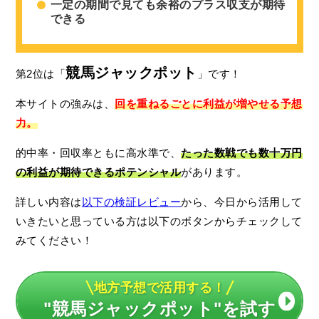
一定の期間で見ても余裕のプラス収支が期待
できる
競馬ジャックポット
第2位は「
」です！
本サイトの強みは、
回を重ねるごとに利益が増やせる予想
力。
的中率・回収率ともに高水準で、
たった数戦でも数十万円
の利益が期待できるポテンシャル
があります。
詳しい内容は
以下の検証レビュー
から、今日から活用して
いきたいと思っている方は以下のボタンからチェックして
みてください！
地方予想で活用する！
"競馬ジャックポット"を試す