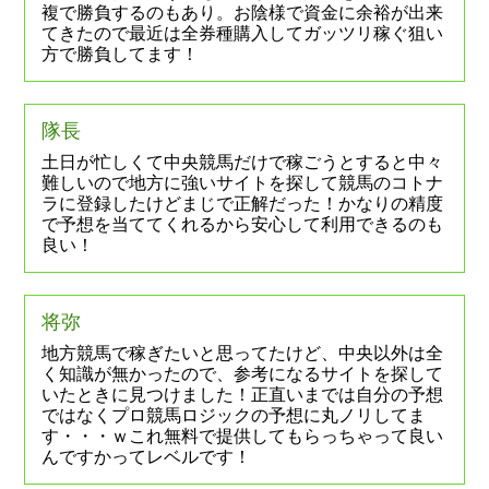
複で勝負するのもあり。お陰様で資金に余裕が出来
てきたので最近は全券種購入してガッツリ稼ぐ狙い
方で勝負してます！
隊長
土日が忙しくて中央競馬だけで稼ごうとすると中々
難しいので地方に強いサイトを探して競馬のコトナ
ラに登録したけどまじで正解だった！かなりの精度
で予想を当ててくれるから安心して利用できるのも
良い！
将弥
地方競馬で稼ぎたいと思ってたけど、中央以外は全
く知識が無かったので、参考になるサイトを探して
いたときに見つけました！正直いまでは自分の予想
ではなくプロ競馬ロジックの予想に丸ノリしてま
す・・・ｗこれ無料で提供してもらっちゃって良い
んですかってレベルです！