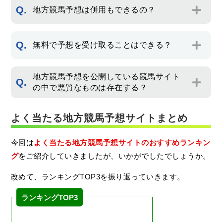
Q.
地方競馬予想は併用もできるの？
Q.
無料で予想を受け取ることはできる？
地方競馬予想を公開している競馬サイト
Q.
の中で悪質なものは存在する？
よく当たる地方競馬予想サイトまとめ
今回は
よく当たる地方競馬予想サイトのおすすめランキン
グ
をご紹介していきましたが、いかがでしたでしょうか。
改めて、ランキングTOP3を振り返っていきます。
ランキングTOP3