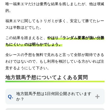
唯一福来エマだけは優秀な結果を残しましたが、他は壊滅
的。
福来エマに関してもトリガミが多く、安定して勝てたレー
スは半数ほどでした。
この結果を踏まえると、
やはり「ランダム要素が強い分勝
ちにくい」のは明らかでしょう。
全レースの予想を無料で見れると言って全部が期待できる
わけではないので、もし利用を検討している方がいれば注
意するようにして下さい。
地方競馬予想についてよくある質問
地方競馬予想は1日何回公開されています
Q.
か？