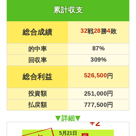
累計収支
32
28
4
総合成績
戦
勝
敗
87%
的中率
309%
回収率
526,500
総合利益
円
投資額
251,000円
払戻額
777,500円
詳細
+2
5月21日