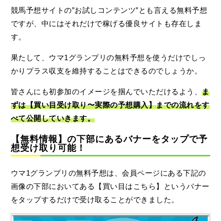
ており、よく飽きないなと妻には呆れられている。
競馬予想サイトの”お試しコンテンツ”とも言える無料予想
ですが、中にはそれだけで稼げる優良サイトも存在しま
す。
果たして、ウマ1グランプリの無料予想を使うだけでしっ
かりプラス収支を維持することはできるのでしょうか。
皆さんにも初参加のイメージを掴んでいただけるよう、
ま
ずは【買い目受け取り〜実際の予想購入】までの流れをす
べて公開していきます。
【無料情報】の下部にあるバナーをタップで予
想受け取り可能！
ウマ1グランプリの無料予想は、会員ページにある下記の
画像の下部においてある【買い目はこちら】というバナー
をタップするだけで受け取ることができました。