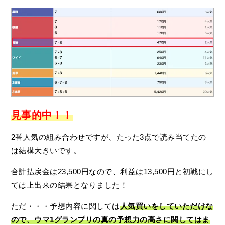
見事的中！！
2番人気の組み合わせですが、たった3点で読み当てたの
は結構大きいです。
合計払戻金は23,500円なので、利益は13,500円と初戦にし
ては上出来の結果となりました！
ただ・・・予想内容に関しては
人気買いをしていただけな
ので、ウマ1グランプリの真の予想力の高さに関してはま