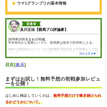
ウマ1グランプリの基本情報
監修者
及川正治【競馬プロ評論家】
1976年10月生まれの50歳。
学生時代から競馬にハマり、競馬歴は現在で約30年に上る。
純粋な競馬好きという一心で某競馬予想会社の予想屋として社
会人デビューしたものの、業界には悪質な予想サイトや予想屋
がはびこっていることを知り1年で退職。
その後は某有名スポーツ新聞社のトラックマンとして約15年従
目次[
表示
]
事し、引退後は独立して予想家活動を実施。
ところが何十年経っても改善しない競馬予想業界の闇に嫌気が
差し、自らその闇を暴くため検証サイト「競馬予想Mastars」
まずはお試し！無料予想の初戦参加レビュ
を設立した。
ーを公開！
今や、自腹で体当たり検証をした
競馬予想サイト
の数は300超
え。
他にも話題の予想屋達(今は予想家とも言う)の実力調査や歴を
はじめに検証していくのは、
無料予想だけで稼ぎ続けられ
活かした
競馬コラム
の執筆まで行っている。
るかどうかについて。
ちなみに今の肩書きは「競馬プロ評論家(自称)」。
評論家活動をしている今でも検証以外で毎日のように競馬をし