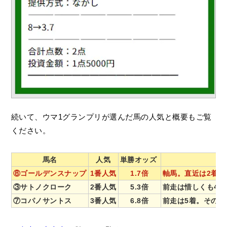
続いて、ウマ1グランプリが選んだ馬の人気と概要もご覧
ください。
馬名
人気
単勝オッズ
⑧ゴールデンスナップ
1番人気
1.7倍
軸馬。直近は2着
③サトノクローク
2番人気
5.3倍
前走は惜しくも4着
⑦コパノサントス
3番人気
6.8倍
前走は5着。その前