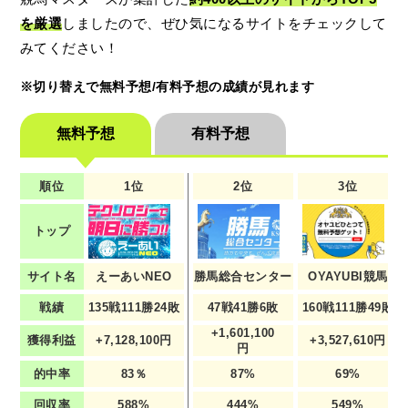
を厳選
しましたので、ぜひ気になるサイトをチェックして
みてください！
※切り替えで無料予想/有料予想の成績が見れます
無料予想
有料予想
順位
1位
2位
3位
トップ
サイト名
えーあいNEO
勝馬総合センター
OYAYUBI競馬
戦績
135戦111勝24敗
47戦41勝6敗
160戦111勝49敗
+1,601,100
獲得利益
+7,128,100円
+3,527,610円
円
的中率
83％
87%
69%
回収率
588%
444%
549%