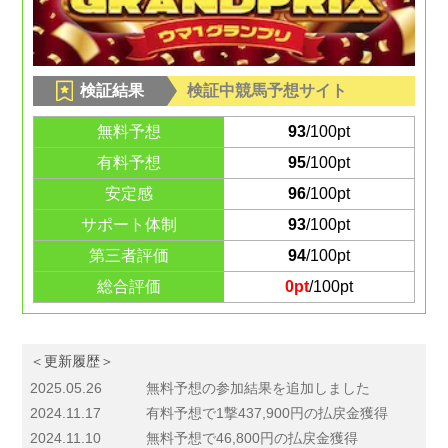
検証結果
検証中競馬予想サイト
無料予想
93
/100pt
有料予想
95
/100pt
安定感
96
/100pt
サポート体制
93
/100pt
第三者評価
94
/100pt
総合評価
0pt
/100pt
＜更新履歴＞
2025.05.26
無料予想の参加結果を追加しました
2024.11.17
有料予想で1撃437,900円の払戻金獲得
2024.11.10
無料予想で46,800円の払戻金獲得