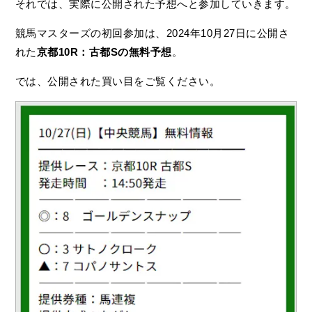
それでは、実際に公開された予想へと参加していきます。
競馬マスターズの初回参加は、2024年10月27日に公開さ
れた
京都10R：古都Sの無料予想
。
では、公開された買い目をご覧ください。