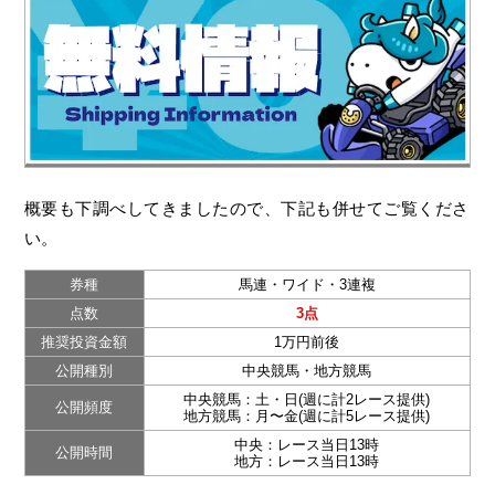
概要も下調べしてきましたので、下記も併せてご覧くださ
い。
券種
馬連・ワイド・3連複
点数
3点
推奨投資金額
1万円前後
公開種別
中央競馬・地方競馬
中央競馬：土・日(週に計2レース提供)
公開頻度
地方競馬：月〜金(週に計5レース提供)
中央：レース当日13時
公開時間
地方：レース当日13時