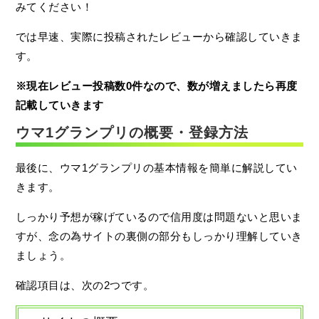
みてください！
では早速、実際に投稿されたレビューから確認していきま
す。
※現在レビュー投稿数0件なので、数が増えましたら再度
記載していきます
ウマ1グランプリの概要・登録方法
最後に、ウマ1グランプリの基本情報を簡単に解説してい
きます。
しっかり予想が稼げているので信用度は問題ないと思いま
すが、念の為サイトの裏側の部分もしっかり理解していき
ましょう。
確認項目は、次の2つです。