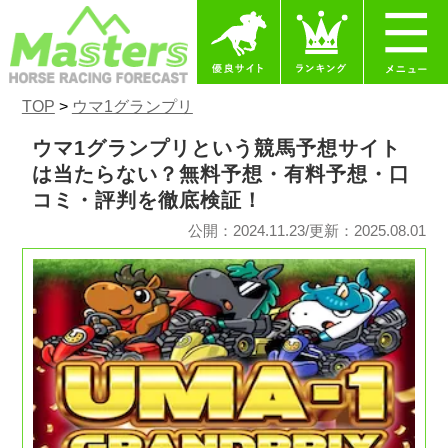
TOP
>
ウマ1グランプリ
ウマ1グランプリという競馬予想サイト
は当たらない？無料予想・有料予想・口
コミ・評判を徹底検証！
公開：2024.11.23/更新：2025.08.01