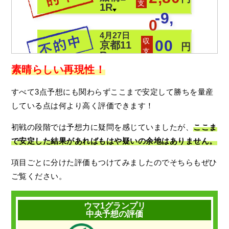
支
1R
-9,
0
4月27日
収
00
京都11
円
支
R
素晴らしい再現性！
0
+7,
4月25日
収
佐賀9
すべて3点予想にも関わらずここまで安定して勝ちを量産
円
支
R
500
している点は何より高く評価できます！
+2
初戦の段階では予想力に疑問を感じていましたが、
ここま
4月19日
収
2,5
福島9
で安定した結果があればもはや疑いの余地はありません。
円
支
R
+2
項目ごとに分けた評価もつけてみましたのでそちらもぜひ
00
ご覧ください。
4月18日
収
2,4
大井1
円
支
0R
ウマ1グランプリ
00
中央予想の評価
+1
3月21日