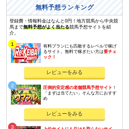
無料予想ランキング
登録費・情報料金はなんと0円！地方競馬から中央競
馬まで
無料予想がよく当たる
競馬予想サイトを紹
介。
有料プランにも匹敵するレベルで稼げ
るサイト。無料で稼ぎたい方は
要チェ
ック！
レビューをみる
圧倒的安定感の老舗競馬予想サイト
！
「まずは当てたい」そんな方におすす
め
レビューをみる
上位サイトにも引けを取らないサイ