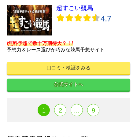
超すごい競馬
4.7
\無料予想で数十万期待大？！/
予想力＆レース選びが巧みな競馬予想サイト！
口コミ・検証をみる
公式サイトへ
1
2
…
9