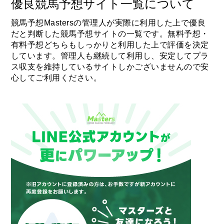
優良競馬予想サイト一覧について
競馬予想Mastersの管理人が実際に利用した上で優良
だと判断した競馬予想サイトの一覧です。無料予想・
有料予想どちらもしっかりと利用した上で評価を決定
しています。管理人も継続して利用し、安定してプラ
ス収支を維持しているサイトしかございませんので安
心してご利用ください。