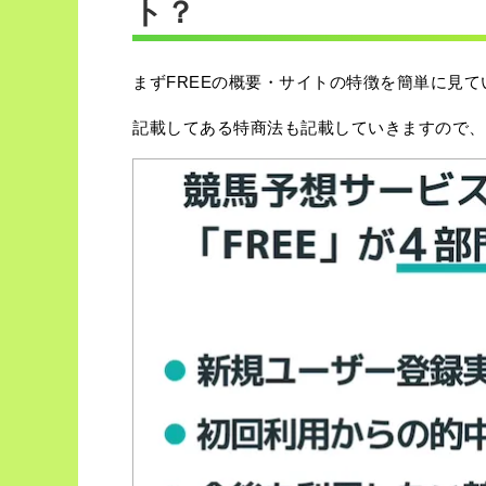
ト？
ちなみに今の肩書きは「競馬プロ評論家(自
評論家活動をしている今でも検証以外で毎
は呆れられている。
まずFREEの概要・サイトの特徴を簡単に見て
記載してある特商法も記載していきますので、