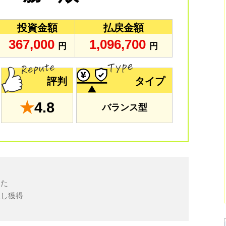
投資金額
払戻金額
367,000
1,096,700
円
円
評判
タイプ
★
4.8
バランス型
した
戻し獲得