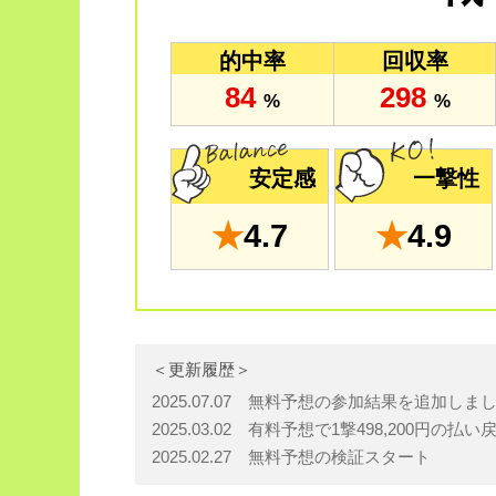
的中率
回収率
84
298
%
%
安定感
一撃性
★
4.7
★
4.9
＜更新履歴＞
2025.07.07
無料予想の参加結果を追加しま
2025.03.02
有料予想で1撃498,200円の払い
2025.02.27
無料予想の検証スタート