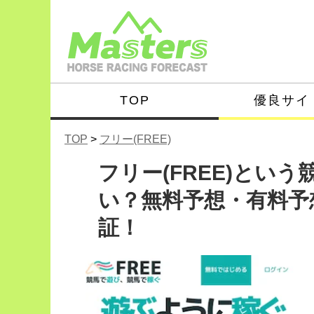
TOP
優良サイ
TOP
>
フリー(FREE)
フリー(FREE)とい
い？無料予想・有料予
証！