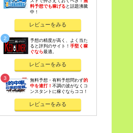
ストで押さえておくべき！
無
料予想でも稼げる
と話題沸騰
中！
レビューをみる
予想の精度が高く、よく当た
ると評判のサイト！
手堅く稼
ぐなら
最適。
レビューをみる
無料予想・有料予想問わず
的
中を連打！
不調の波がなくコ
ンスタントに稼ぐならココ！
レビューをみる