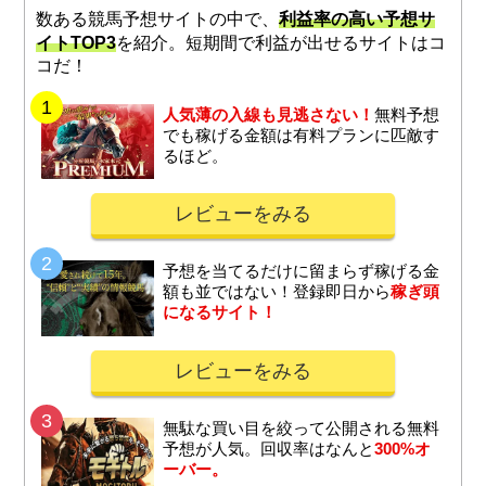
数ある競馬予想サイトの中で、
利益率の高い予想サ
イトTOP3
を紹介。短期間で利益が出せるサイトはコ
コだ！
人気薄の入線も見逃さない！
無料予想
でも稼げる金額は有料プランに匹敵す
るほど。
レビューをみる
予想を当てるだけに留まらず稼げる金
額も並ではない！登録即日から
稼ぎ頭
になるサイト！
レビューをみる
無駄な買い目を絞って公開される無料
予想が人気。回収率はなんと
300%オ
ーバー。