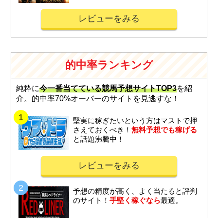
レビューをみる
的中率ランキング
純粋に
今一番当てている競馬予想サイトTOP3
を紹
介。的中率70%オーバーのサイトを見逃すな！
堅実に稼ぎたいという方はマストで押
さえておくべき！
無料予想でも稼げる
と話題沸騰中！
レビューをみる
予想の精度が高く、よく当たると評判
のサイト！
手堅く稼ぐなら
最適。