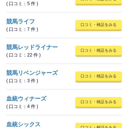
( 口コミ：5 件 )
競馬ライフ
口コミ・検証をみる
( 口コミ：7 件 )
競馬レッドライナー
口コミ・検証をみる
( 口コミ：22 件 )
競馬リベンジャーズ
口コミ・検証をみる
( 口コミ：3 件 )
血統ウィナーズ
口コミ・検証をみる
( 口コミ：4 件 )
血統シックス
口コミ・検証をみる