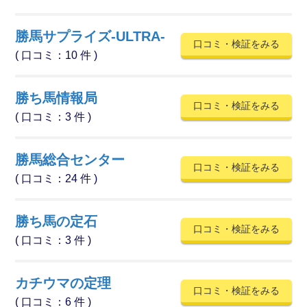
勝馬サプライズ-ULTRA-
口コミ・検証をみる
( 口コミ：10 件 )
勝ち馬情報局
口コミ・検証をみる
( 口コミ：3 件 )
勝馬総合センター
口コミ・検証をみる
( 口コミ：24 件 )
勝ち馬の定石
口コミ・検証をみる
( 口コミ：3 件 )
カチウマの定理
口コミ・検証をみる
( 口コミ：6 件 )