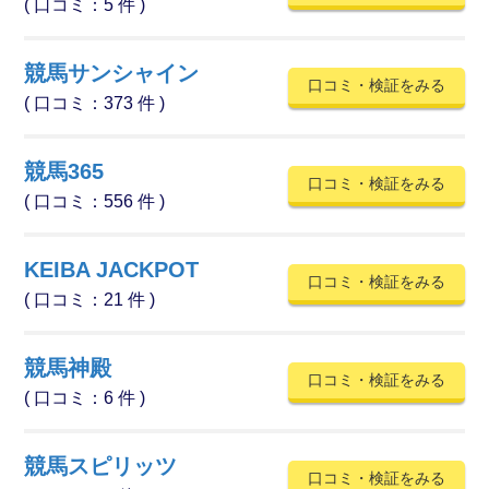
( 口コミ：5 件 )
競馬サンシャイン
口コミ・検証をみる
( 口コミ：373 件 )
競馬365
口コミ・検証をみる
( 口コミ：556 件 )
KEIBA JACKPOT
口コミ・検証をみる
( 口コミ：21 件 )
競馬神殿
口コミ・検証をみる
( 口コミ：6 件 )
競馬スピリッツ
口コミ・検証をみる