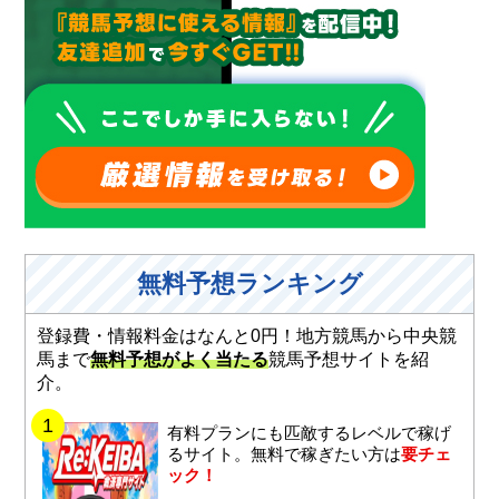
無料予想ランキング
登録費・情報料金はなんと0円！地方競馬から中央競
馬まで
無料予想がよく当たる
競馬予想サイトを紹
介。
有料プランにも匹敵するレベルで稼げ
るサイト。無料で稼ぎたい方は
要チェ
ック！