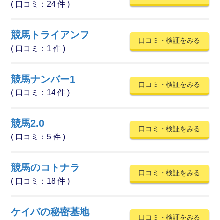
( 口コミ：24 件 )
競馬トライアンフ
口コミ・検証をみる
( 口コミ：1 件 )
競馬ナンバー1
口コミ・検証をみる
( 口コミ：14 件 )
競馬2.0
口コミ・検証をみる
( 口コミ：5 件 )
競馬のコトナラ
口コミ・検証をみる
( 口コミ：18 件 )
ケイバの秘密基地
口コミ・検証をみる