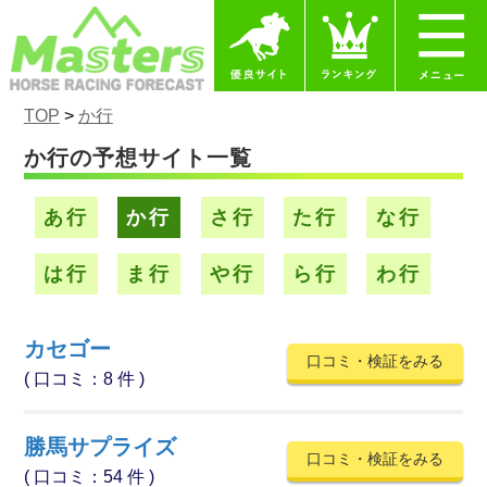
TOP
>
か行
か行の予想サイト一覧
あ行
か行
さ行
た行
な行
は行
ま行
や行
ら行
わ行
カセゴー
口コミ・検証をみる
( 口コミ：8 件 )
勝馬サプライズ
口コミ・検証をみる
( 口コミ：54 件 )