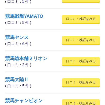
( 口コミ：5 件 )
競馬戦艦YAMATO
口コミ・検証をみる
( 口コミ：5 件 )
競馬センス
口コミ・検証をみる
( 口コミ：6 件 )
競馬総本舗ミリオン
口コミ・検証をみる
( 口コミ：2 件 )
競馬大陸Ⅱ
口コミ・検証をみる
( 口コミ：5 件 )
競馬チャンピオン
口コミ・検証をみる