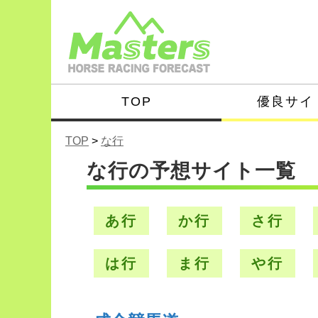
TOP
優良サイ
TOP
>
な行
な行の予想サイト一覧
あ行
か行
さ行
は行
ま行
や行