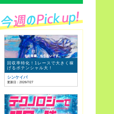
回収率特化！1レースで大きく稼
げるポテンシャル大！
シンケイバ
更新日：2026/7/27