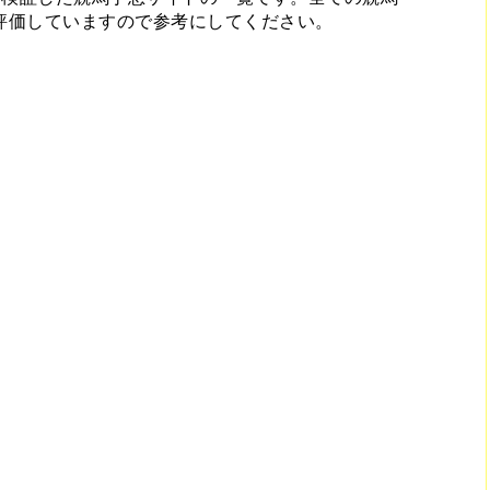
評価していますので参考にしてください。