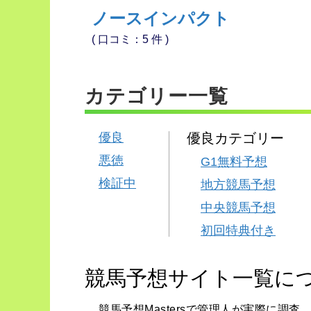
ノースインパクト
( 口コミ：5 件 )
カテゴリー一覧
優良
優良カテゴリー
悪徳
G1無料予想
検証中
地方競馬予想
中央競馬予想
初回特典付き
競馬予想サイト一覧に
競馬予想Mastersで管理人が実際に調