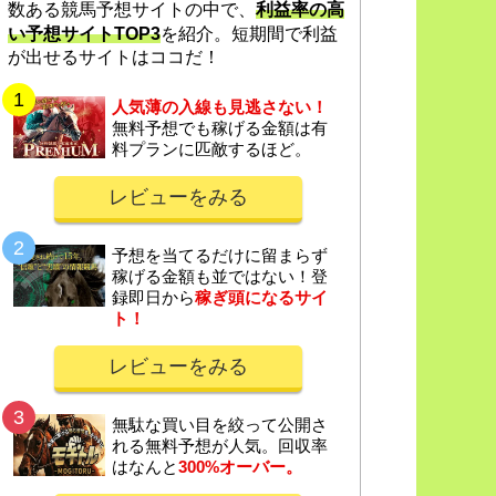
数ある競馬予想サイトの中で、
利益率の高
い予想サイトTOP3
を紹介。短期間で利益
が出せるサイトはココだ！
人気薄の入線も見逃さない！
無料予想でも稼げる金額は有
料プランに匹敵するほど。
レビューをみる
予想を当てるだけに留まらず
稼げる金額も並ではない！登
録即日から
稼ぎ頭になるサイ
ト！
レビューをみる
無駄な買い目を絞って公開さ
れる無料予想が人気。回収率
はなんと
300%オーバー。