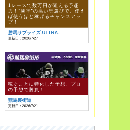
1レースで数万円が狙える予想
力！”勝率”の高い馬選びで、使え
ば使うほど稼げるチャンスアッ
プ！
勝馬サプライズ-ULTRA-
更新日：2026/7/27
稼ぐことに特化した予想。プロ
の予想で勝負！
競馬裏街道
更新日：2026/7/21