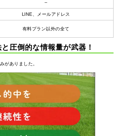
–
LINE、メールアドレス
有料プラン以外の全て
法と圧倒的な情報量が武器！
みがありました。