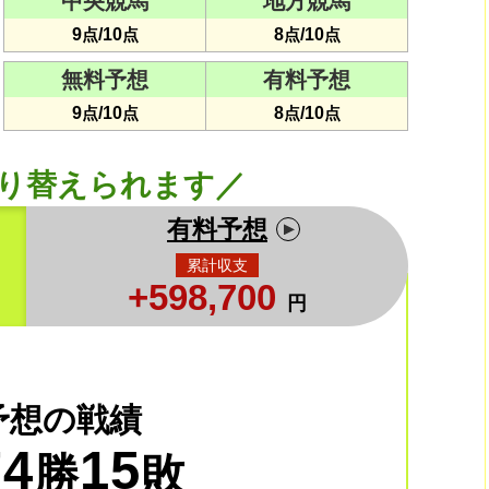
中央競馬
地方競馬
9
点
/10
点
8
点
/10
点
無料予想
有料予想
9
点
/10
点
8
点
/10
点
り替えられます／
有料予想
累計収支
+598,700
円
予想の戦績
74
15
勝
敗