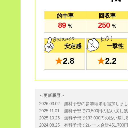
的中率
回収率
89
250
%
%
安定感
一撃性
★
2.8
★
2.2
＜更新履歴＞
2026.03.02
無料予想の参加結果を追加しま
2025.11.01
無料予想で70,500円の払い戻し
2025.10.25
無料予想で133,000円の払い戻
2024.08.25
有料予想で2レース合計451,70