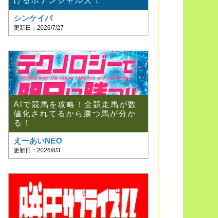
げるポテンシャル大！
シンケイバ
更新日：2026/7/27
AIで競馬を攻略！全競走馬が数
値化されてるから勝つ馬が分か
る！
えーあいNEO
更新日：2026/8/3