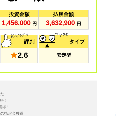
投資金額
払戻金額
1,456,000
3,632,900
円
円
評判
タイプ
★
2.6
安定型
した
獲得！
し獲得！
0円の払戻金獲得