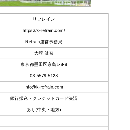
リフレイン
https://k-refrain.com/
Refrain運営事務局
大崎 健吾
東京都墨田区京島1-8-8
03-5579-5128
info@k-refrain.com
銀行振込・クレジットカード決済
あり(中央・地方)
–