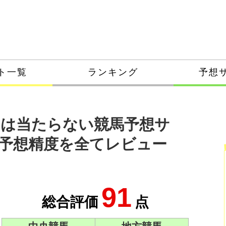
ト一覧
ランキング
予想
IN)は当たらない競馬予想サ
予想精度を全てレビュー
91
総合評価
点