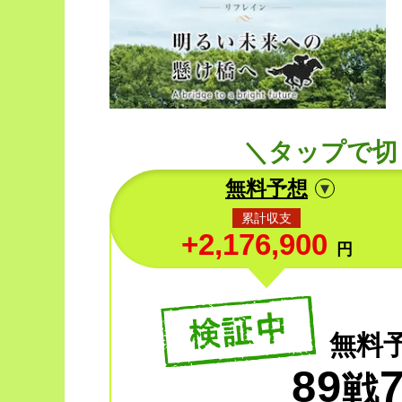
＼タップで切
無料予想
累計収支
+2,176,900
円
無料
89
戦