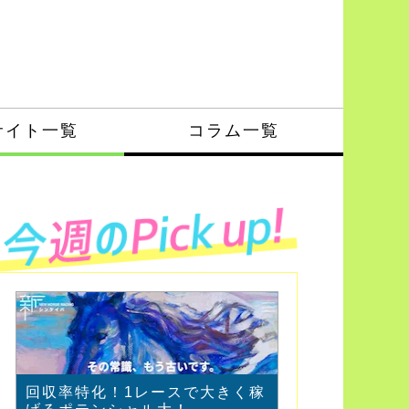
サイト一覧
コラム一覧
回収率特化！1レースで大きく稼