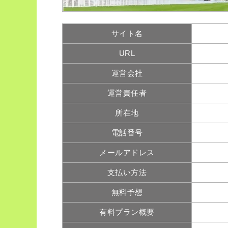
サイト名
URL
運営会社
運営責任者
所在地
電話番号
メールアドレス
支払い方法
無料予想
有料プラン概要