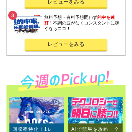
レビューをみる
無料予想・有料予想問わず
的中を連
打！
不調の波がなくコンスタントに稼
ぐならココ！
レビューをみる
回収率特化！1レー
AIで競馬を攻略！全