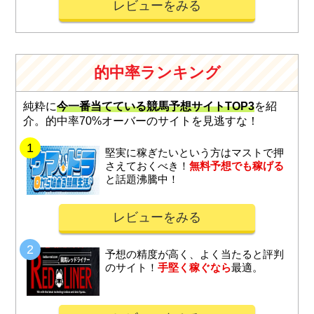
レビューをみる
的中率ランキング
純粋に
今一番当てている競馬予想サイトTOP3
を紹
介。的中率70%オーバーのサイトを見逃すな！
堅実に稼ぎたいという方はマストで押
さえておくべき！
無料予想でも稼げる
と話題沸騰中！
レビューをみる
予想の精度が高く、よく当たると評判
のサイト！
手堅く稼ぐなら
最適。