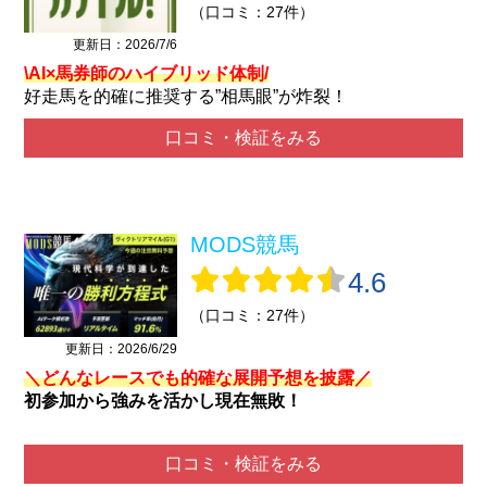
（口コミ：27件）
更新日：2026/7/6
\AI×馬券師のハイブリッド体制/
好走馬を的確に推奨する”相馬眼”が炸裂！
口コミ・検証をみる
MODS競馬
4.6
（口コミ：27件）
更新日：2026/6/29
＼どんなレースでも的確な展開予想を披露
／
初参加から強みを活かし現在無敗！
口コミ・検証をみる