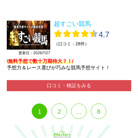
超すごい競馬
4.7
（口コミ：28件）
更新日：2026/7/27
\無料予想で数十万期待大？！/
予想力＆レース選びが巧みな競馬予想サイト！
口コミ・検証をみる
1
2
…
8