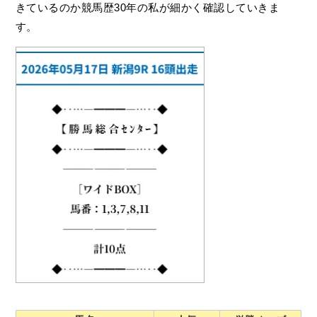
きているのか競馬歴30年の私が細かく確認していきま
す。