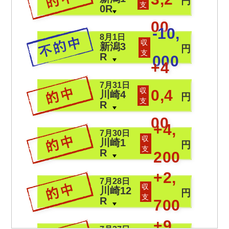
円
支
0R
00
-10,
8月1日
収
新潟3
円
支
R
000
+4
7月31日
収
0,4
川崎4
円
支
R
00
+4,
7月30日
収
川崎1
円
支
R
200
+2,
7月28日
収
川崎12
円
支
R
700
+9,