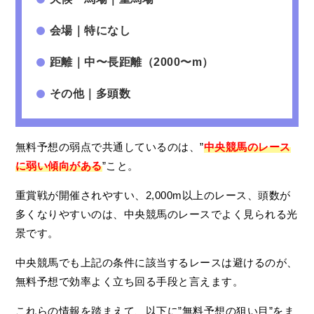
日
収
6,30
円
福島9
支
R
会場｜特になし
+1
0
距離｜中〜長距離（2000〜m）
7月11日
収
3,7
福島6
円
支
R
その他｜多頭数
00
+6,
7月10日
収
川崎6
円
無料予想の弱点で共通しているのは、”
中央競馬のレース
支
R
600
+2
に弱い傾向がある
”こと。
7月8日
重賞戦が開催されやすい、2,000m以上のレース、頭数が
収
4,9
川崎8
円
多くなりやすいのは、中央競馬のレースでよく見られる光
支
R
+1
景です。
00
7月7日
中央競馬でも上記の条件に該当するレースは避けるのが、
収
1,5
川崎1
円
無料予想で効率よく立ち回る手段と言えます。
支
R
+5
00
これらの情報を踏まえて、以下に”無料予想の狙い目”をま