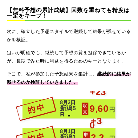
【無料予想の累計成績】回数を重ねても精度は
一定をキープ！
次に、確立した予想スタイルで継続して結果が残せている
かを検証。
狙いが明確でも、継続して予想の質を担保できているか
が、長期でみた時に利益を得るためのキーとなります。
そこで、私が参加した予想結果を集計し、
継続的に結果が
残せるのか検証していきました。
+23
8月2日
収
9,60
新潟5
円
支
R
+3
0
8月1日
収
3,2
新潟1