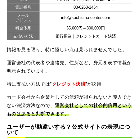
電話番号
03-6263-2454
メール
info@kachiuma-center.com
アドレス
料金体系
35,000円～300,000円
支払い方法
銀行振込｜クレジットカード決済
情報を見る限り、特に怪しい点は見られませんでした。
運営会社の代表者や連絡先、住所など、身元を表す情報が
明示されています。
特に支払い方法では”
クレジット決済
”が採用。
カード会社から企業としての信頼が得られないと導入でき
ない決済方法なので、
運営会社としての社会的信用という
ものはあると判断できます。
ユーザーが勘違いする？公式サイトの表現につ
いて