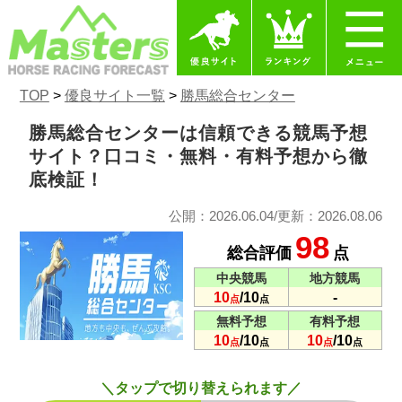
TOP
>
優良サイト一覧
>
勝馬総合センター
勝馬総合センターは信頼できる競馬予想
サイト？口コミ・無料・有料予想から徹
底検証！
公開：2026.06.04/更新：2026.08.06
98
総合評価
点
中央競馬
地方競馬
10
/10
-
点
点
無料予想
有料予想
10
/10
10
/10
点
点
点
点
＼タップで切り替えられます／