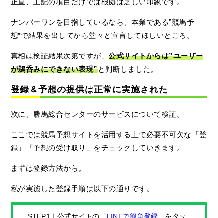
正直、上記の項目だけでは根拠は乏しい印象です。
ナンバーワンを目指しているなら、本業である”競馬予
想”で結果を出してから堂々と宣言してほしいところ。
真相は検証結果次第ですが、
公式サイトからは”ユーザー
が鵜呑みにできない表現”
と判断しました。
登録＆予想の提供は正常に実施された
次に、勝馬総合センターのサービスについて検証。
ここでは競馬予想サイトを活用する上で必要不可欠な「登
録」「予想の受け取り」をチェックしていきます。
まずは登録方法から。
私が実施した登録手順は以下の通りです。
STEP1｜公式サイトの「
LINEで簡単登録
」をタッ