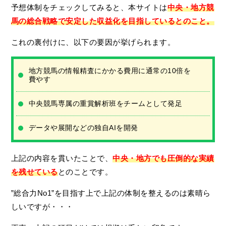
予想体制をチェックしてみると、本サイトは
中央・地方競
馬の総合戦略で安定した収益化を目指しているとのこと。
これの裏付けに、以下の要因が挙げられます。
地方競馬の情報精査にかかる費用に通常の10倍を
費やす
中央競馬専属の重賞解析班をチームとして発足
データや展開などの独自AIを開発
上記の内容を貫いたことで、
中央・地方でも圧倒的な実績
を残せている
とのことです。
”総合力No1”を目指す上で上記の体制を整えるのは素晴ら
しいですが・・・