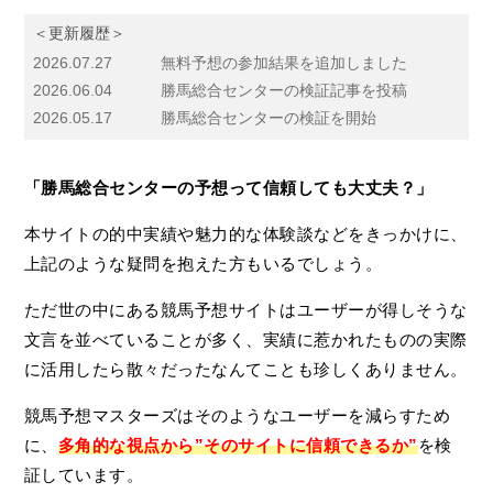
＜更新履歴＞
2026.07.27
無料予想の参加結果を追加しました
2026.06.04
勝馬総合センターの検証記事を投稿
2026.05.17
勝馬総合センターの検証を開始
「勝馬総合センターの予想って信頼しても大丈夫？」
本サイトの的中実績や魅力的な体験談などをきっかけに、
上記のような疑問を抱えた方もいるでしょう。
ただ世の中にある競馬予想サイトはユーザーが得しそうな
文言を並べていることが多く、実績に惹かれたものの実際
に活用したら散々だったなんてことも珍しくありません。
競馬予想マスターズはそのようなユーザーを減らすため
に、
多角的な視点から”そのサイトに信頼できるか”
を検
証しています。