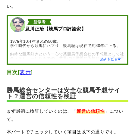
い。
監修者
及川正治【競馬プロ評論家】
1976年10月生まれの50歳。
学生時代から競馬にハマり、競馬歴は現在で約30年に上る。
純粋な競馬好きという一心で某競馬予想会社の予想屋として社
会人デビューしたものの、業界には悪質な予想サイトや予想屋
がはびこっていることを知り1年で退職。
その後は某有名スポーツ新聞社のトラックマンとして約15年従
目次[
表示
]
事し、引退後は独立して予想家活動を実施。
ところが何十年経っても改善しない競馬予想業界の闇に嫌気が
差し、自らその闇を暴くため検証サイト「競馬予想Mastars」
勝馬総合センターは安全な競馬予想サイ
を設立した。
ト？運営の信頼性を検証
今や、自腹で体当たり検証をした
競馬予想サイト
の数は300超
え。
他にも話題の予想屋達(今は予想家とも言う)の実力調査や歴を
まず最初に検証していくのは、「
運営の信頼性
」につい
活かした
競馬コラム
の執筆まで行っている。
て。
ちなみに今の肩書きは「競馬プロ評論家(自称)」。
評論家活動をしている今でも検証以外で毎日のように競馬をし
ており、よく飽きないなと妻には呆れられている。
本パートでチェックしていく項目は以下の通りです。