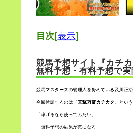
目次[
表示
]
競馬予想サイト『カチカク
無料予想・有料予想で実
競馬マスターズの管理人を努めている及川正治
今回検証するのは『
直撃万倍カチカク
』という
「稼げるなら使ってみたい」
「無料予想の結果が気になる」