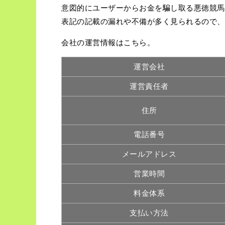
意図的にユーザーからお金を騙し取る悪徳競馬
表記の記載の漏れや不備が多く見られるので、
会社の運営情報はこちら。
運営会社
運営責任者
住所
電話番号
メールアドレス
営業時間
料金体系
支払い方法