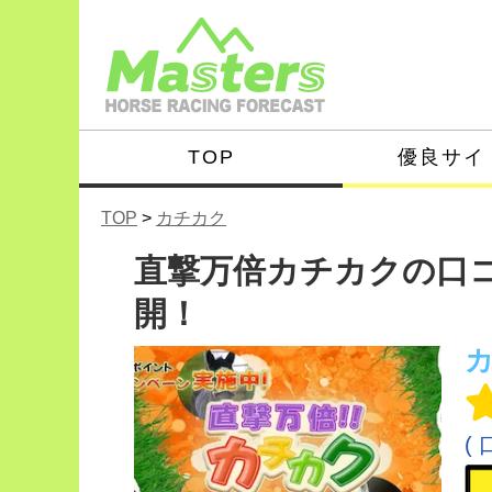
TOP
優良サイ
TOP
>
カチカク
直撃万倍カチカクの口
開！
(