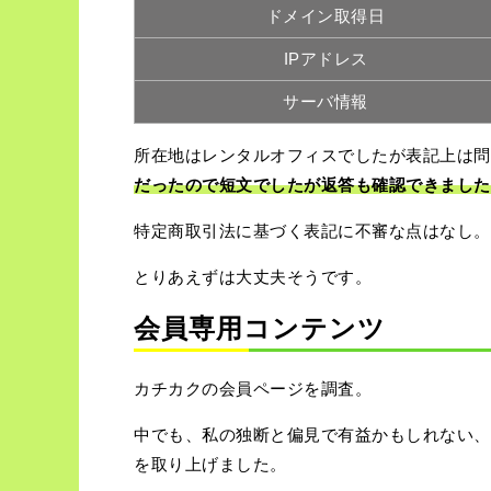
ドメイン取得日
IPアドレス
サーバ情報
所在地はレンタルオフィスでしたが表記上は問
だったので短文でしたが返答も確認できました
特定商取引法に基づく表記に不審な点はなし。
とりあえずは大丈夫そうです。
会員専用コンテンツ
カチカクの会員ページを調査。
中でも、私の独断と偏見で有益かもしれない、
を取り上げました。