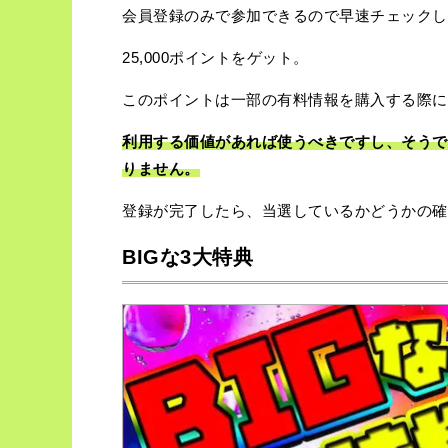
会員登録のみで参加できるので早速チェックし
25,000ポイントをゲット。
このポイントは一部の有料情報を購入する際に
利用する価値があれば使うべきですし、そうで
りません。
登録が完了したら、当選しているかどうかの確
BIGな3大特典