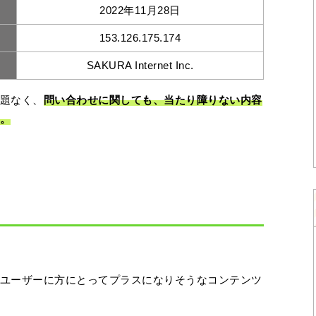
2022年11月28日
153.126.175.174
SAKURA Internet Inc.
題なく、
問い合わせに関しても、当たり障りない内容
。
ユーザーに方にとってプラスになりそうなコンテンツ