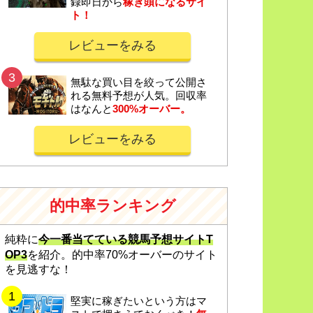
録即日から
稼ぎ頭になるサイ
ト！
レビューをみる
無駄な買い目を絞って公開さ
れる無料予想が人気。回収率
はなんと
300%オーバー。
レビューをみる
的中率ランキング
純粋に
今一番当てている競馬予想サイトT
OP3
を紹介。的中率70%オーバーのサイト
を見逃すな！
堅実に稼ぎたいという方はマ