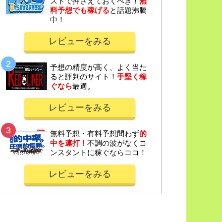
ストで押さえておくべき！
無
料予想でも稼げる
と話題沸騰
中！
レビューをみる
予想の精度が高く、よく当た
ると評判のサイト！
手堅く稼
ぐなら
最適。
レビューをみる
無料予想・有料予想問わず
的
中を連打！
不調の波がなくコ
ンスタントに稼ぐならココ！
レビューをみる