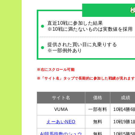
直近10戦に参加した結果
※10戦に満たないものは実数値を採用
提供された買い目に丸乗りする
※一部例外あり
※右にスクロール可能
※「サイト名」タップで長期的に参加した戦績が見れます
サイト名
価格
成績
VUMA
一部有料
10戦4勝6
えーあいNEO
無料
10戦9勝1
AI競馬指数のシュウ
無料
10戦5勝5