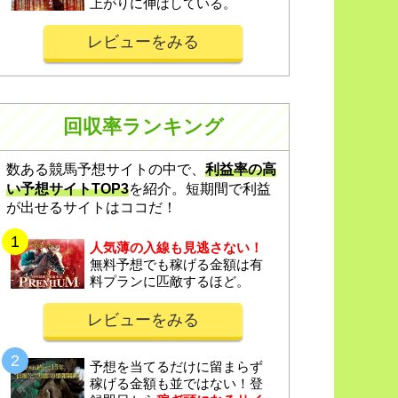
上がりに伸ばしている。
レビューをみる
回収率ランキング
数ある競馬予想サイトの中で、
利益率の高
い予想サイトTOP3
を紹介。短期間で利益
が出せるサイトはココだ！
人気薄の入線も見逃さない！
無料予想でも稼げる金額は有
料プランに匹敵するほど。
レビューをみる
予想を当てるだけに留まらず
稼げる金額も並ではない！登