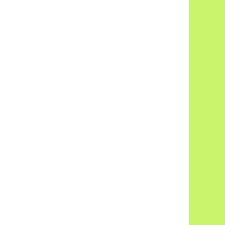
特徴
供数は多いが稼ぐには向かない
率と回収率のバランスが随一
にかく堅実に狙う安定派