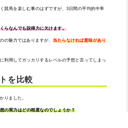
く競馬を楽しむ事のはずですが、3日間の平均的中率
くらなんでも説得力に欠けます。
想のの魅力ではありますが、
当たらなければ意味があり
に利用してガッカリするレベルの予想と言ってしまっ
イトを比較
分かりました。
予想の実力はどの程度なのでしょうか？