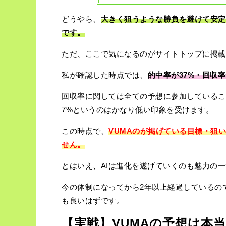
どうやら、
大きく狙うような勝負を避けて安定
です。
ただ、ここで気になるのがサイトトップに掲載
私が確認した時点では、
的中率が37%・回収
回収率に関しては全ての予想に参加しているこ
7%というのはかなり低い印象を受けます。
この時点で、
VUMAのが掲げている目標・狙
せん。
とはいえ、AIは進化を遂げていくのも魅力の
今の体制になってから2年以上経過しているの
も良いはずです。
【実戦】VUMAの予想は本