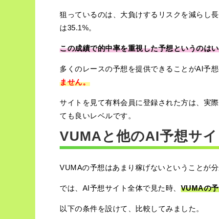
狙っているのは、大負けするリスクを減らし長
は35.1%。
この成績で的中率を重視した予想というのはい
多くのレースの予想を提供できることがAI予
ません。
サイトを見て有料会員に登録された方は、実際
ても良いレベルです。
VUMAと他のAI予想サ
VUMAの予想はあまり稼げないということが
では、AI予想サイト全体で見た時、
VUMAの
以下の条件を設けて、比較してみました。