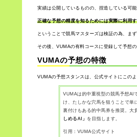
証サイト「競馬予想Mastars」を設立した。
実績は公開しているものの、捏造している可能
今や、自腹で体当たり検証をした
競馬予想
他にも話題の予想屋達(今は予想家とも言う
正確な予想の精度を知るためには実際に利用す
行っている。
ということで競馬マスターズは検証の為、まず
ちなみに今の肩書きは「競馬プロ評論家(自
評論家活動をしている今でも検証以外で毎
は呆れられている。
その後、VUMAの有料コースに登録して予想
VUMAの予想の特徴
VUMAの予想スタンスは、公式サイトにこの
VUMAは的中重視型の競馬予想A
け、たしかな穴馬を狙うことで単
裏付けもある的中馬券を推奨。大
しめるAI」
を目指します。
引用：VUMA公式サイト