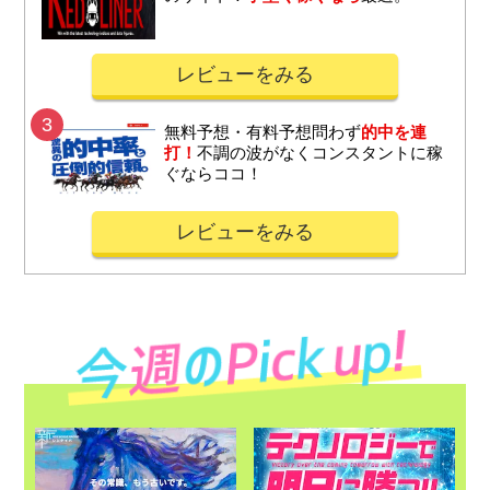
レビューをみる
無料予想・有料予想問わず
的中を連
打！
不調の波がなくコンスタントに稼
ぐならココ！
レビューをみる