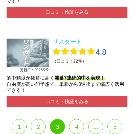
です！
口コミ・検証をみる
リスタート
4.8
（口コミ：22件）
更新日：2026/2/2
的中精度が抜群に高く
開幕7連続的中を実現！
自由度が高い印予想で、単勝から3連複まで幅広く活用
できる！
口コミ・検証をみる
1
2
3
4
…
8