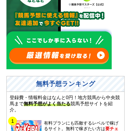
無料予想ランキング
登録費・情報料金はなんと0円！地方競馬から中央競
馬まで
無料予想がよく当たる
競馬予想サイトを紹
介。
有料プランにも匹敵するレベルで稼げ
るサイト。無料で稼ぎたい方は
要チェ