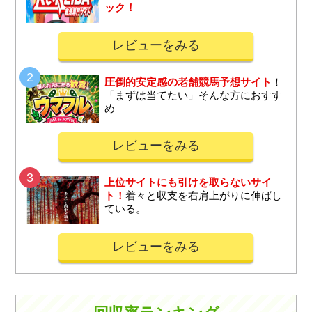
ック！
レビューをみる
圧倒的安定感の老舗競馬予想サイト
！
「まずは当てたい」そんな方におすす
め
レビューをみる
上位サイトにも引けを取らないサイ
ト！
着々と収支を右肩上がりに伸ばし
ている。
レビューをみる