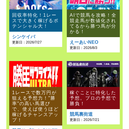
回収率特化！1レー
AIで競馬を攻略！全
スで大きく稼げるポ
競走馬が数値化され
テンシャル大！
てるから勝つ馬が分
かる！
シンケイバ
えーあいNEO
更新日：2026/7/27
更新日：2026/8/3
1レースで数万円が
稼ぐことに特化した
狙える予想力！”勝
予想。プロの予想で
率”の高い馬選び
勝負！
で、使えば使うほど
競馬裏街道
稼げるチャンスアッ
プ！
更新日：2026/7/21