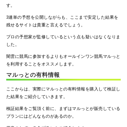
【
買い目】
す。
3連単の予想を公開しながらも、ここまで安定した結果を
【
買い目】
残せるサイトは貴重と言えるでしょう。
【
買い目】
プロの予想家が監修しているという点も疑いはなくなりま
した。
【
買い目】
闇雲に競馬に参加するよりもオールインワン競馬マルっと
を利用することをオススメします。
【
買い目】
マルっとの有料情報
ここからは、実際にマルっとの有料情報を購入して検証し
た結果をご紹介していきます。
検証結果をご覧頂く前に、まずはマルっとが販売している
プランにはどんなものがあるのか。