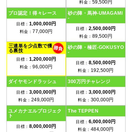
59,500円
料金：
プロ認定！得々レース
砂の陣・馬神-UMAGAMI
-
1,000,000円
目標：
2,500,000円
目標：
77,000円
料金：
89,500円
料金：
三連単を少点数で獲
砂の陣・極匠-GOKUSYO
る裏技
-
1,200,000円
目標：
8,500,000円
目標：
96,000円
料金：
192,500円
料金：
ダイヤモンドラッシュ
300万円チャレンジ
3,000,000円
3,000,000円
目標：
目標：
249,000円
300,000円
料金：
料金：
ユメカナエルプロジェク
The TEPPEN
ト
6,000,000円
目標：
8,000,000円
目標：
484,000円
料金：