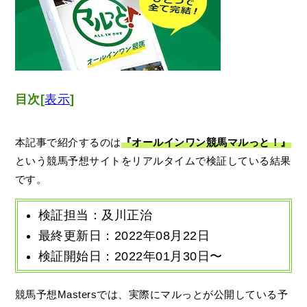
目次[
表示
]
本記事で紹介するのは
『オールインワン競馬マルっと！』
という競馬予想サイトをリアルタイムで検証している結果
です。
検証担当：及川正治
最終更新日：2022年08月22日
検証開始日：2022年01月30日〜
競馬予想Mastersでは、実際にマルっとが公開している予