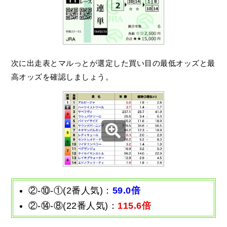
次に出走表とマルっとが選定した買い目の最低オッズと最
高オッズを確認しましょう。
②-⑩-①(2番人気)：
59.0倍
②-⑭-⑧(22番人気)：
115.6倍