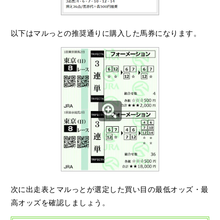
以下はマルっとの推奨通りに購入した馬券になります。
次に出走表とマルっとが選定した買い目の最低オッズ・最
高オッズを確認しましょう。