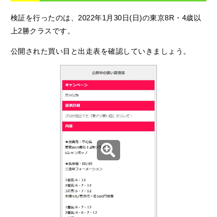
検証を行ったのは、2022年1月30日(日)の東京8R・4歳以
上2勝クラスです。
公開された買い目と出走表を確認していきましょう。