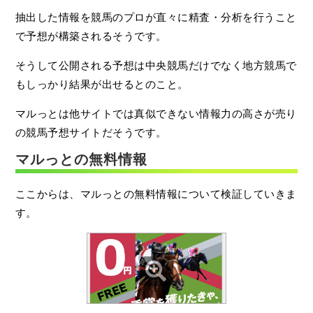
抽出した情報を競馬のプロが直々に精査・分析を行うこと
で予想が構築されるそうです。
そうして公開される予想は中央競馬だけでなく地方競馬で
もしっかり結果が出せるとのこと。
マルっとは他サイトでは真似できない情報力の高さが売り
の競馬予想サイトだそうです。
マルっとの無料情報
ここからは、マルっとの無料情報について検証していきま
す。