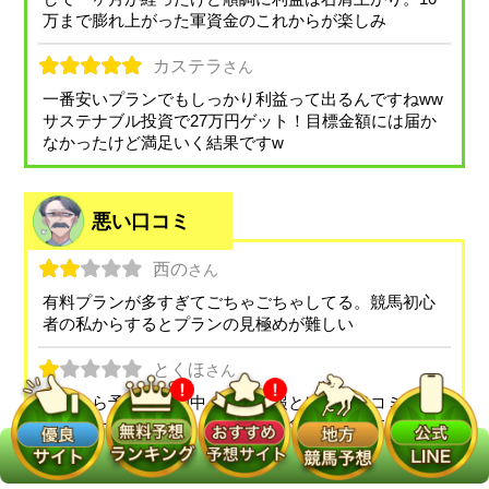
万まで膨れ上がった軍資金のこれからが楽しみ
カステラ
さん
一番安いプランでもしっかり利益って出るんですねww
サステナブル投資で27万円ゲット！目標金額には届か
なかったけど満足いく結果ですw
悪い口コミ
西の
さん
有料プランが多すぎてごちゃごちゃしてる。競馬初心
者の私からするとプランの見極めが難しい
とくほ
さん
初戦から予想は不的中。無料情報とはいえ口コミで当
たる当たる言われていただけに残念。継続的に利用し
たら本当にプラスになるの？