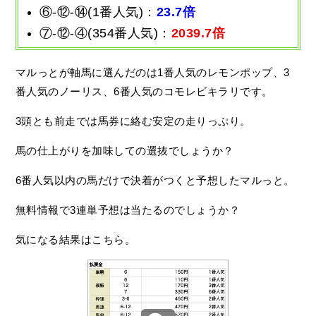
⑥-⑫-⑭(1番人気)：
23.7倍
⑦-⑫-④(354番人気)：
2039.7倍
マルっとが軸馬に選んだのは1番人気のレモンポップ、3
番人気のノーリス、6番人気のコモレビキラリです。
3頭とも前走では馬券に絡む安定の走りっぷり。
馬の仕上がりを加味しての選抜でしょうか？
6番人気以内の馬だけで決着がつくと予想したマルっと。
無料情報で3連単予想は当たるのでしょうか？
気になる結果はこちら。