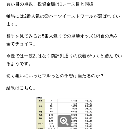
買い目の点数、投資金額は1レース目と同様。
軸馬には2番人気の②ハーツイーストワールが選ばれてい
ます。
相手を見てみると5番人気までの単勝オッズ1桁台の馬を
全てチョイス。
今走では一波乱はなく前評判通りの決着がつくと踏んでい
るようです。
硬く狙いにいったマルっとの予想は当たるのか？
結果はこちら。