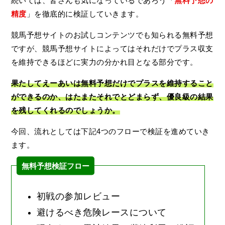
続いては、皆さんも気になっているであろう「
無料予想の
精度
」を徹底的に検証していきます。
競馬予想サイトのお試しコンテンツでも知られる無料予想
ですが、競馬予想サイトによってはそれだけでプラス収支
を維持できるほどに実力の分かれ目となる部分です。
果たしてえーあいは無料予想だけでプラスを維持すること
ができるのか、はたまたそれでとどまらず、優良級の結果
を残してくれるのでしょうか。
今回、流れとしては下記4つのフローで検証を進めていき
ます。
無料予想検証フロー
初戦の参加レビュー
避けるべき危険レースについて