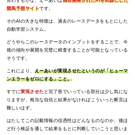
言わずもがな、えーあいは
独自開発されたAIを武器にした
ちょっとだけ払い戻しが少ないのはやっぱ複勝ならではだ
ね。無料予想だからそこまで期待はしないけど、やっぱ予想
競馬予想サイト
です。
元頼るってことはもっと稼いでほしいよね。まあでも安定感
はかなりあるし馬選びも上手い気がする。
そのAIの大きな特徴は、過去のレースデータをもとにした
自動学習システム。
どうやらこのレースデータのインプットをすることで、今
後の傾向や展開を完璧に精査することが可能となっている
そうです。
これにより、
えーあいが実現させたというのが「ヒューマ
ンエラーをゼロにする」こと。
すでに
実現させた
と完了形でいっている部分は少し気にな
りますが、相当な自信と結果がなければこういった断言は
難しいはず。
はたしてこの記載情報の信憑性はどんなものなのか、後ほ
ど行う検証を通して結果をもとに判断していこうと思いま