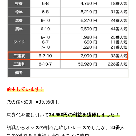
的中しています！
79.9倍×500円=39,950円。
馬券代を差し引いて
34,950円の利益を獲得しました！
初戦からオッズの割れた難しいレースでしたが、33番人
気の3連複を見事読み当てることに成功。