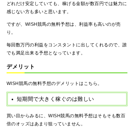
どれだけ安定していても、稼げる金額が数百円では魅力に
感じない方も多いと思います。
ですが、WISH競馬の無料予想は、利益率も高いのが売
り。
毎回数万円の利益をコンスタントに出してくれるので、誰
でも満足出来る予想となっています。
デメリット
WISH競馬の無料予想のデメリットはこちら。
短期間で大きく稼ぐのは難しい
買い目からみるに、WISH競馬の無料予想はそもそも数百
倍のオッズはあまり狙っていません。