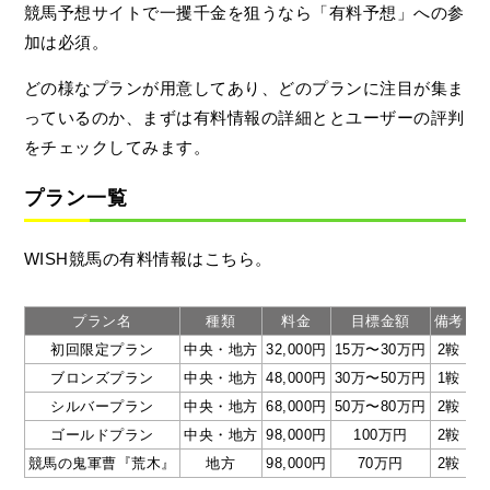
競馬予想サイトで一攫千金を狙うなら「有料予想」への参
加は必須。
どの様なプランが用意してあり、どのプランに注目が集ま
っているのか、まずは有料情報の詳細ととユーザーの評判
をチェックしてみます。
プラン一覧
WISH競馬の有料情報はこちら。
プラン名
種類
料金
目標金額
備考
初回限定プラン
中央・地方
32,000円
15万〜30万円
2鞍
ブロンズプラン
中央・地方
48,000円
30万〜50万円
1鞍
シルバープラン
中央・地方
68,000円
50万〜80万円
2鞍
ゴールドプラン
中央・地方
98,000円
100万円
2鞍
競馬の鬼軍曹『荒木』
地方
98,000円
70万円
2鞍