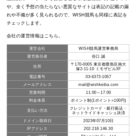
や、全く予想の当たらない悪質なサイトは表記の記載の漏
れや不備が多く見られるので、WISH競馬も同様に表記を
チェックします。
会社の運営情報はこちら。
運営会社
WISH競馬運営事務局
運営責任者
谷口 誠
〒170-0005 東京都豊島区南大
住所
塚2-11-10 ミモザビル3F
電話番号
03-6373-1057
メールアドレス
mail@wishkeiba.com
営業時間
11:00～17:00
料金体系
ポイント制(1ポイント=100円)
クレジットカード・銀行振込・
支払い方法
ネットライドキャッシュ決済
ドメイン取得日
2023年07月10日
IPアドレス
202.218.146.30