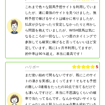
これまで色々な競馬予想サイトを利用していま
したが、遂に最強のサイトを見つけました。無
料予想で稼げるサイトは確かに有りましたが、
払戻が少なかったり安定しなかったりと何かし
ら問題を抱えていましたが、WISH競馬は気に
なるところが一切なし。いつ度のタイミングで
参加しても確実に稼げると言ってもいいほど安
定しています。既に1ヶ月半利用してますが、
的中率は90％超え。本当に最高です！
5
ハリボー
まだ使い始めて間もないですが、既にこのサイ
トの凄さを実感しまくってます！そもそも予想
の難しい3連複をたったの10点で当てるだけで
も凄いんですけど、本当に不思議なくらいの確
率で当たってるんです。なんかやばいサイトな
んじゃないかと疑うレベルｗ点数も絞れている