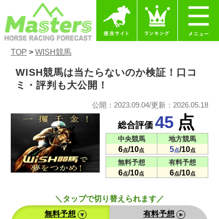
TOP
>
WISH競馬
WISH競馬は当たらないのか検証！口コ
ミ・評判も大公開！
公開：2023.09.04/更新：2026.05.18
45
点
総合評価
中央競馬
地方競馬
6
/10
5
/10
点
点
点
点
無料予想
有料予想
6
/10
6
/10
点
点
点
点
＼タップで切り替えられます／
無料予想
有料予想