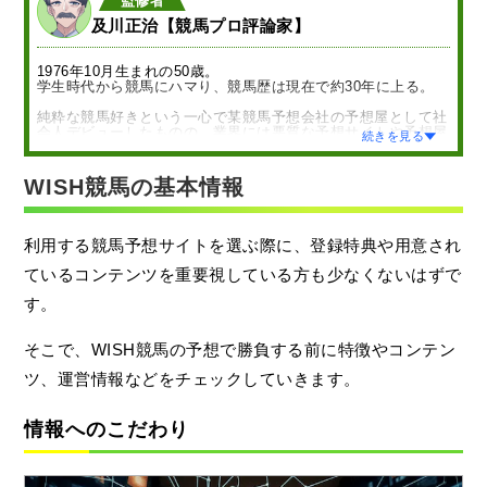
監修者
及川正治【競馬プロ評論家】
1976年10月生まれの50歳。
学生時代から競馬にハマり、競馬歴は現在で約30年に上る。
純粋な競馬好きという一心で某競馬予想会社の予想屋として社
会人デビューしたものの、業界には悪質な予想サイトや予想屋
がはびこっていることを知り1年で退職。
その後は某有名スポーツ新聞社のトラックマンとして約15年従
WISH競馬の基本情報
事し、引退後は独立して予想家活動を実施。
ところが何十年経っても改善しない競馬予想業界の闇に嫌気が
差し、自らその闇を暴くため検証サイト「競馬予想Mastars」
利用する競馬予想サイトを選ぶ際に、登録特典や用意され
を設立した。
ているコンテンツを重要視している方も少なくないはずで
今や、自腹で体当たり検証をした
競馬予想サイト
の数は300超
え。
す。
他にも話題の予想屋達(今は予想家とも言う)の実力調査や歴を
活かした
競馬コラム
の執筆まで行っている。
そこで、WISH競馬の予想で勝負する前に特徴やコンテン
ちなみに今の肩書きは「競馬プロ評論家(自称)」。
評論家活動をしている今でも検証以外で毎日のように競馬をし
ツ、運営情報などをチェックしていきます。
ており、よく飽きないなと妻には呆れられている。
情報へのこだわり