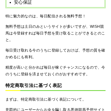
安心保証
特に魅力的なのは、毎日配信される無料予想！
無料予想は土日のみというサイトが多いですが、WISH競
馬は今登録すれば毎日予想を受け取ることができるとのこ
と。
毎日受け取れる今のうちに登録しておけば、予想の質を確
かめるにも有利。
精度が高いと分かれば毎日が稼ぐチャンスになるので、今
のうちに登録を済ませておくのがおすすめです。
特定商取引法に基づく表記
まずは、特定商取引法に基づく表記について。
意図的にユーザーからお金を騙し取る悪徳競馬予想サイト