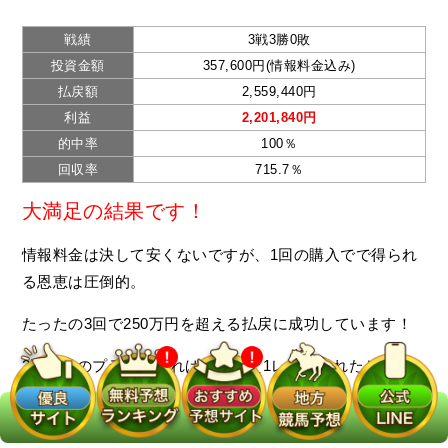
戦績
3戦3勝0敗
投資金額
357,600円(情報料金込み)
払戻額
2,559,440円
利益
2,201,840円
的中率
100％
回収率
715.7％
大満足の結果です！
情報料金は決して安くないですが、1回の購入でで得られ
る恩恵は圧倒的。
たったの3回で250万円を超える払戻に成功しています！
2鞍提供のプランであれば、たとえ1レース外れたとして
も問題なし。
良ければ100万超え、悪くても数十万円の利益が出る全サ