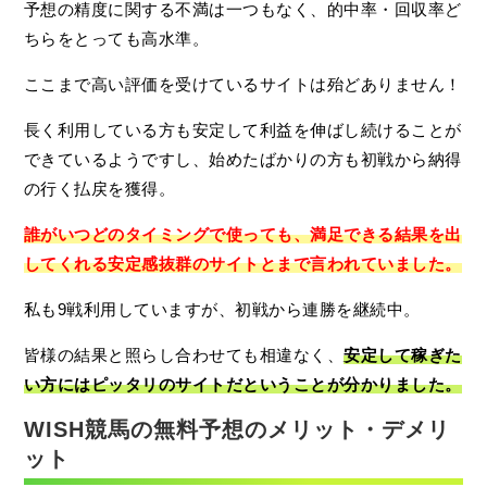
予想の精度に関する不満は一つもなく、的中率・回収率ど
ちらをとっても高水準。
ここまで高い評価を受けているサイトは殆どありません！
長く利用している方も安定して利益を伸ばし続けることが
できているようですし、始めたばかりの方も初戦から納得
の行く払戻を獲得。
誰がいつどのタイミングで使っても、満足できる結果を出
してくれる安定感抜群のサイトとまで言われていました。
私も9戦利用していますが、初戦から連勝を継続中。
皆様の結果と照らし合わせても相違なく、
安定して稼ぎた
い方にはピッタリのサイトだということが分かりました。
WISH競馬の無料予想のメリット・デメリ
ット