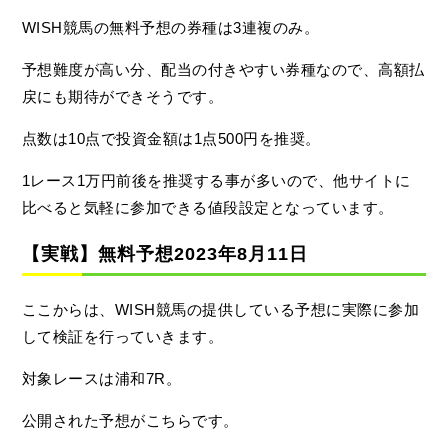
WISH競馬の無料予想の券種は3連複のみ。
予想難度が高い分、配当の付きやすい券種なので、高額払
戻にも期待ができそうです。
点数は10点で投資金額は1点500円を推奨。
1レース1万円前後を推奨する事が多いので、他サイトに
比べると気軽に参加できる値段設定となっています。
【実戦】無料予想2023年8月11日
ここからは、WISH競馬の提供している予想に実際に参加
して検証を行っていきます。
対象レースは浦和7R。
公開された予想がこちらです。