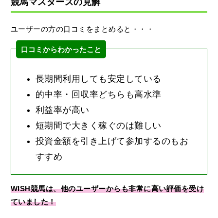
競馬マスターズの見解
ユーザーの方の口コミをまとめると・・・
口コミからわかったこと
長期間利用しても安定している
的中率・回収率どちらも高水準
利益率が高い
短期間で大きく稼ぐのは難しい
投資金額を引き上げて参加するのもお
すすめ
WISH競馬は、他のユーザーからも非常に高い評価を受け
ていました！