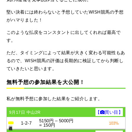
堅い決着には終わらないと予想していたWISH競馬の予想
がハマりました！
このような払戻をコンスタントに出してくれれば最高で
す。
ただ、タイミングによって結果が大きく変わる可能性もあ
るので、WISH競馬の評価は長期的に検証してから判断し
ていきたいと思います。
無料予想の参加結果を大公開！
私が無料予想に参加した結果をご紹介します。
【
買い目】
9月17日 中山2R
5150円 – 5000円
1-2-7
103%
= 150円