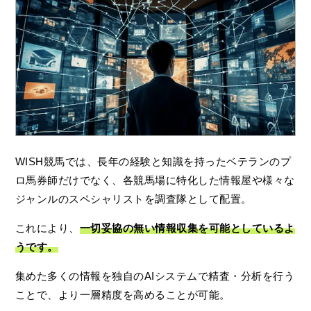
WISH競馬では、長年の経験と知識を持ったベテランのプ
ロ馬券師だけでなく、各競馬場に特化した情報屋や様々な
ジャンルのスペシャリストを調査隊として配置。
これにより、
一切妥協の無い情報収集を可能としているよ
うです。
集めた多くの情報を独自のAIシステムで精査・分析を行う
ことで、より一層精度を高めることが可能。