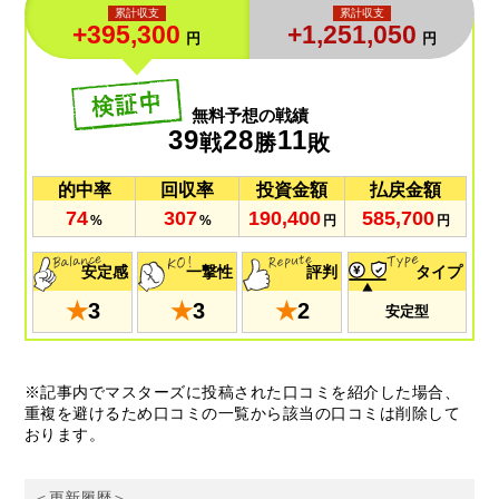
累計収支
累計収支
+395,300
+1,251,050
円
円
無料予想の戦績
39
28
11
戦
勝
敗
的中率
回収率
投資金額
払戻金額
74
307
190,400
585,700
%
%
円
円
安定感
一撃性
評判
タイプ
★
3
★
3
★
2
安定型
※記事内でマスターズに投稿された口コミを紹介した場合、
重複を避けるため口コミの一覧から該当の口コミは削除して
おります。
＜更新履歴＞