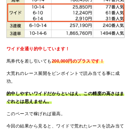
ワイド全通り的中しています！
馬券代を差し引いても
200,000
円のプラス
です！
大荒れのレース展開をピンポイントで読み当てる事に成
功。
的中しやすいワイドだからといはえ、この精度の高さはま
ぐれとは思えません。
このペースで稼げれば最高。
今回の結果から見ると、ワイドで荒れたレースを読み当て