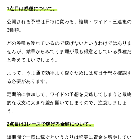
1点目は券種について。
【
買い目】
公開される予想は日毎に変わる、複勝・ワイド・三連複の
【
買い目】
3種類。
どの券種も優れているので稼げないというわけではありま
【
買い目】
せんが、結果からみてうま通が最も得意としている券種だ
と考えてよいでしょう。
【
買い目】
よって、うま通で効率よく稼ぐためには毎日予想を確認す
【
買い目】
る必要があります。
定期的に参加して、ワイドの予想を見逃してしまうと最終
【
買い目】
的な収支に大きな差が開いてしまうので、注意しましょ
う。
【
買い目】
2点目は1レースで稼げる金額について。
【
買い目】
短期間で一気に稼ぐというよりは堅実に資金を増やしてい