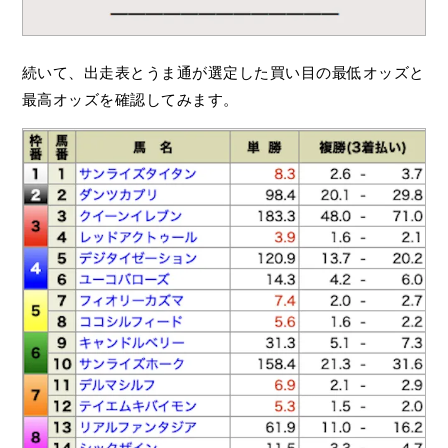
続いて、出走表とうま通が選定した買い目の最低オッズと
最高オッズを確認してみます。