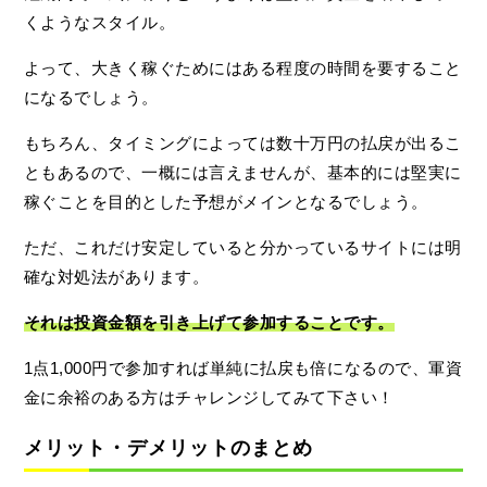
くようなスタイル。
【
買い目】
よって、大きく稼ぐためにはある程度の時間を要すること
【
買い目】
になるでしょう。
もちろん、タイミングによっては数十万円の払戻が出るこ
【
買い目】
ともあるので、一概には言えませんが、基本的には堅実に
稼ぐことを目的とした予想がメインとなるでしょう。
【
買い目】
ただ、これだけ安定していると分かっているサイトには明
【
買い目】
確な対処法があります。
それは投資金額を引き上げて参加することです。
1点1,000円で参加すれば単純に払戻も倍になるので、軍資
金に余裕のある方はチャレンジしてみて下さい！
メリット・デメリットのまとめ