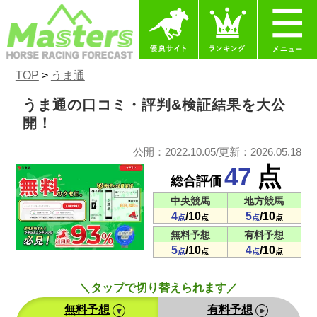
TOP
>
うま通
うま通の口コミ・評判&検証結果を大公
開！
公開：2022.10.05/更新：2026.05.18
47
点
総合評価
中央競馬
地方競馬
4
/10
5
/10
点
点
点
点
無料予想
有料予想
5
/10
4
/10
点
点
点
点
＼タップで切り替えられます／
無料予想
有料予想