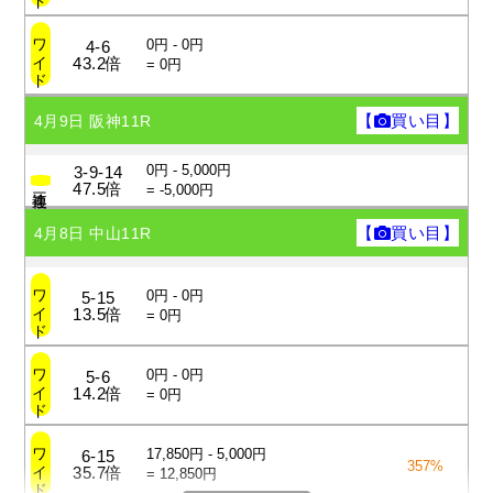
ワイド
0円 - 0円
4-6
43.2倍
= 0円
【
買い目】
4月9日 阪神11R
0円 - 5,000円
3-9-14
47.5倍
= -5,000円
【
買い目】
4月8日 中山11R
ワイド
0円 - 0円
5-15
13.5倍
= 0円
ワイド
0円 - 0円
5-6
14.2倍
= 0円
ワイド
17,850円 - 5,000円
6-15
357%
35.7倍
= 12,850円