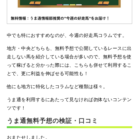
中でも特におすすめなのが、今週の好走馬コラムです。
地方・中央どちらも、無料予想で公開しているレースに出
走しない馬を紹介している場合が多いので、無料予想を使
って稼げると分かった際には、こちらも併せて利用するこ
とで、更に利益を伸ばせる可能性も！
他にも地方に特化したコラムなど種類は様々。
うま通を利用するにあたって見なければ勿体ないコンテン
ツです！
うま通無料予想の検証・口コミ
おまたせしました。