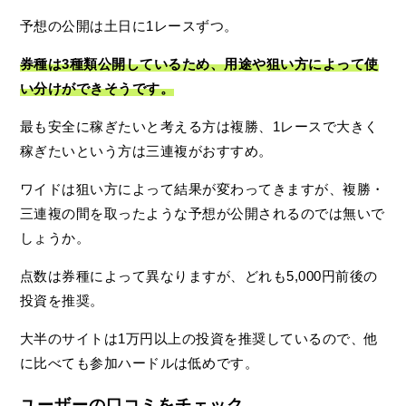
予想の公開は土日に1レースずつ。
券種は3種類公開しているため、用途や狙い方によって使
い分けができそうです。
最も安全に稼ぎたいと考える方は複勝、1レースで大きく
稼ぎたいという方は三連複がおすすめ。
ワイドは狙い方によって結果が変わってきますが、複勝・
三連複の間を取ったような予想が公開されるのでは無いで
しょうか。
点数は券種によって異なりますが、どれも5,000円前後の
投資を推奨。
大半のサイトは1万円以上の投資を推奨しているので、他
に比べても参加ハードルは低めです。
ユーザーの口コミをチェック