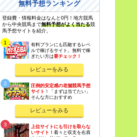
無料予想ランキング
登録費・情報料金はなんと0円！地方競馬
から中央競馬まで
無料予想がよく当たる
競
馬予想サイトを紹介。
有料プランにも匹敵するレベ
ルで稼げるサイト。無料で稼
ぎたい方は
要チェック！
レビューをみる
圧倒的安定感の老舗競馬予想
サイト
！「まずは当てたい」
そんな方におすすめ
レビューをみる
上位サイトにも引けを取らな
いサイト！
着々と収支を右肩