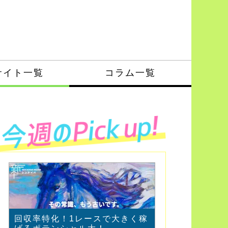
サイト一覧
コラム一覧
回収率特化！1レースで大きく稼