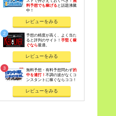
ストで押さえておくべき！
無
料予想でも稼げる
と話題沸騰
中！
レビューをみる
予想の精度が高く、よく当た
ると評判のサイト！
手堅く稼
ぐなら
最適。
レビューをみる
無料予想・有料予想問わず
的
中を連打！
不調の波がなくコ
ンスタントに稼ぐならココ！
レビューをみる