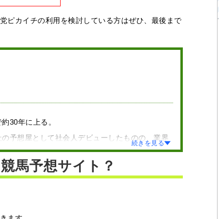
党ピカイチの利用を検討している方はぜひ、最後まで
約30年に上る。
社の予想屋として社会人デビューしたものの、業界
いることを知り1年で退職。
ンとして約15年従事し、引退後は独立して予想家
競馬予想サイト？
想業界の闇に嫌気が差し、自らその闇を暴くため検
サイト
の数は300超え。
)の実力調査や歴を活かした
競馬コラム
の執筆まで
きます。