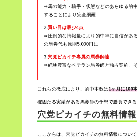
⇛馬の能力・騎手・状態などのあらゆる的
することにより完全網羅
2.
買い目は最少4点
⇛圧倒的な情報量により的中率に自信があ
の馬券代も原則5,000円に
3.
穴党ピカイチ専属の馬券師達
⇛経験豊富なベテラン馬券師と独占契約。
これらの徹底により、的中本数は
1ヶ月に100
確固たる実績がある馬券師の予想で勝負できる
穴党ピカイチの無料情報
ここからは、穴党ピカイチの無料情報について