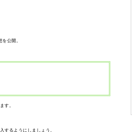
想を公開。
ます。
入するようにしましょう。