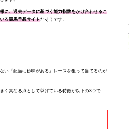
報に、過去データに基づく能力指数をかけ合わせるこ
称)」。
日のように競馬をしており、よく飽きないなと妻に
いる競馬予想サイト
だそうです。
ない『配当に妙味がある』レースを狙って当てるのが
きく異なる点として挙げている特徴が以下の3つで