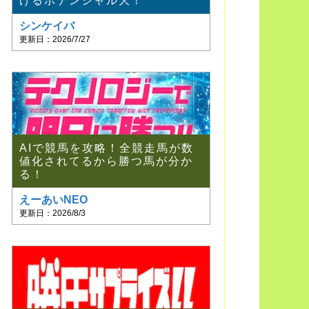
げるポテンシャル大！
シンケイバ
更新日：2026/7/27
AIで競馬を攻略！全競走馬が数
値化されてるから勝つ馬が分か
る！
えーあいNEO
更新日：2026/8/3