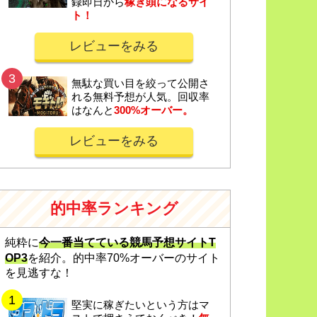
録即日から
稼ぎ頭になるサイ
ト！
レビューをみる
無駄な買い目を絞って公開さ
れる無料予想が人気。回収率
はなんと
300%オーバー。
レビューをみる
的中率ランキング
純粋に
今一番当てている競馬予想サイトT
OP3
を紹介。的中率70%オーバーのサイト
を見逃すな！
堅実に稼ぎたいという方はマ