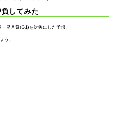
勝負してみた
1R・皐月賞(G1)を対象にした予想。
ょう。