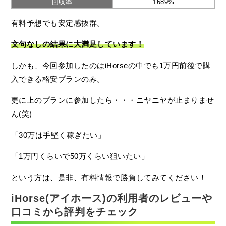
回収率
1689%
有料予想でも安定感抜群。
文句なしの結果に大満足しています！
しかも、今回参加したのはiHorseの中でも1万円前後で購
入できる格安プランのみ。
更に上のプランに参加したら・・・ニヤニヤが止まりませ
ん(笑)
「30万は手堅く稼ぎたい」
「1万円くらいで50万くらい狙いたい」
という方は、是非、有料情報で勝負してみてください！
iHorse(アイホース)の利用者のレビューや
口コミから評判をチェック