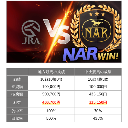
7月31日
収
盛岡11
円
支
R
000
+3,
7月27日
収
新潟9
円
支
R
300
+1,
7月25日
収
川崎5
円
支
R
700
地方競馬の成績
中央競馬の成績
+4,
戦績
10戦10勝0敗
10戦7勝3敗
7月23日
収
名古屋
円
投資額
100,000円
100,000円
支
10R
000
払戻額
500,700円
435,150円
利益
400,700円
335,150円
-10,
7月22日
収
的中率
100%
70%
金沢9
円
支
R
回収率
500%
435%
000