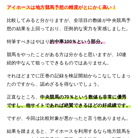
+1,
7月20日
アイホースは地方競馬予想の精度がとにかく高い！
収
小倉11
円
支
R
000
比較してみると分かりますが、全項目の数値が中央競馬予
+2
想の結果を上回っており、圧倒的な実力を実感しました。
7月13日
収
7,8
函館1
特筆すべきはやはり
的中率100％という部分。
円
支
1R
+1
競馬をやったことがある方は分かると思いますが、10連
00
続的中なんて狙ってできるものではありません。
7月12日
収
4,1
浦和7
円
支
それほどまでに圧巻の記録を検証開始からこなしてしまっ
R
たのですから、認めざるを得ないでしょう。
00
-10,
7月11日
正直なところ、
中央競馬の70％という数値も非常に優秀
収
門別2
円
支
R
ですし、他サイトであれば絶賛できるほどの好成績です。
000
+3
ですが、今回は比較対象が悪かったと言う他ありません。
7月10日
収
3,6
園田1
円
結果を踏まえると、アイホースを利用するなら地方競馬を
支
0R