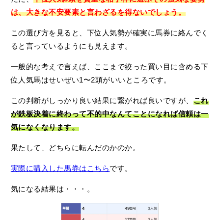
4月25日
は、大きな不安要素と言わざるを得ないでしょう。
収
0,6
園田1
円
支
1R
この選び方を見ると、下位人気勢が確実に馬券に絡んでく
+6
00
ると言っているようにも見えます。
4月11日
収
8,9
名古
円
一般的な考えで言えば、ここまで絞った買い目に含める下
支
屋9R
位人気馬はせいぜい1〜2頭がいいところです。
00
+1,
この判断がしっかり良い結果に繋がれば良いですが、
これ
4月5日
収
川崎5
円
が鉄板決着に終わって不的中なんてことになれば信頼は一
支
R
200
気になくなります。
-10,
4月3日
果たして、どちらに転んだのかのか。
収
園田1
円
支
2R
000
実際に購入した馬券はこちら
です。
+1
気になる結果は・・・。
4月1日
収
6,2
笠松1
円
支
1R