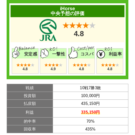
日
収
3,7
円
iHorse
園田1
支
中央予想の評価
2R
+1
00
★
★
★
★
★
10月15
4.8
日
収
3,6
円
大井6
支
R
00
安定感
一撃性
コスパ
利益率
-10,
10月13
日
収
円
★
★
★
★
★
★
★
★
★
★
★
★
★
★
★
★
★
★
★
★
京都1
支
4.8
4.9
4.8
4.8
000
1R
+7
10月11
戦績
10戦7勝3敗
日
収
4,7
円
川崎5
投資額
100,000円
支
R
+5
払戻額
435,150円
00
利益
335,150円
10月1日
収
4,2
水沢1
円
的中率
70%
支
0R
回収率
435%