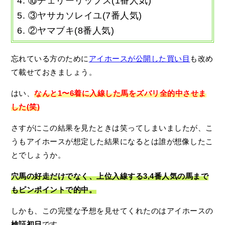
⑩チェリーリップス(1番人気)
0R
000
+1
③ヤサカソレイユ(7番人気)
②ヤマブキ(8番人気)
3月22日
収
9,8
大井3
円
支
R
忘れている方のために
アイホースが公開した買い目
も改め
00
+8,
て載せておきましょう。
3月19日
収
園田10
円
支
はい、
なんと1〜6着に入線した馬をズバリ全的中させま
R
400
した(笑)
+4,
3月18日
さすがにこの結果を見たときは笑ってしまいましたが、こ
収
水沢6
円
支
うもアイホースが想定した結果になるとは誰が想像したこ
R
700
+8
とでしょうか。
3月17日
穴馬の好走だけでなく、上位入線する3,4番人気の馬まで
収
1,0
中山1
円
支
もピンポイントで的中。
1R
00
しかも、この完璧な予想を見せてくれたのはアイホースの
-10,
3月14日
検証初日
です。
収