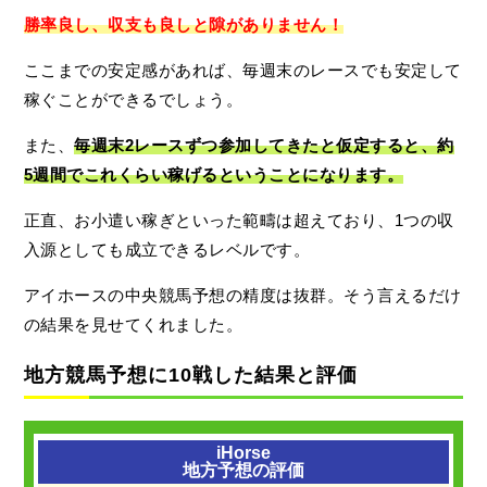
00
+4
勝率良し、収支も良しと隙がありません！
9月27日
収
円
園田5R
支
ここまでの安定感があれば、毎週末のレースでも安定して
00
稼ぐことができるでしょう。
+6
9月25日
また、
毎週末2レースずつ参加してきたと仮定すると、約
収
円
船橋5R
支
5週間でこれくらい稼げるということになります。
00
-10,
正直、お小遣い稼ぎといった範疇は超えており、1つの収
9月15日
収
入源としても成立できるレベルです。
中京1
円
支
1R
000
アイホースの中央競馬予想の精度は抜群。そう言えるだけ
+1,
の結果を見せてくれました。
9月10日
収
金沢10
円
支
地方競馬予想に10戦した結果と評価
R
900
+3
8月31日
収
iHorse
1,0
札幌1
円
地方予想の評価
支
1R