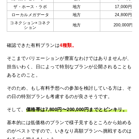
000
1R
+14
ザ・ホース・ラボ
地方
17,000円
12月16
ローカルメガデータ
地方
24,800円
日
収
3,30
コネクション×コネク
円
中山1
地方
200,000円
支
ション
1R
+2
0
12月10
確認できた有料プランは
4種類。
日
収
6,8
円
阪神1
支
そこまでバリエーションが豊富なわけではありませんが、
1R
+2
00
担当いわく、日によって特別なプランが公開されることも
あるとのこと。
12月7日
収
4,5
笠松1
円
支
1R
そのため、もし有料予想への参加を検討している方は、そ
00
の日の特別プランも考慮するのが良さそうです。
-10,
12月3日
収
中京1
そして、
価格帯は7,800円〜200,000円までとピンキリ。
円
支
1R
000
基本的には低価格のプランで様子見するところから始める
+1,
のがベストですので、いきなり高額プランへ挑戦するのは
11月28
日
収