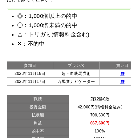
日
収
6,4
円
大井1
支
0R
◎：1,000倍以上の的中
+4
00
◯：1,000倍未満の的中
11月16
日
収
6,6
△：トリガミ(情報料金含む)
円
名古
支
✕：不的中
屋11R
+6
00
11月15
日
収
5,3
円
参加日
プラン名
買い目
名古
支
屋8R
2023年11月19日
超・血統馬券術
📷
+6
00
2023年11月17日
万馬券ナビゲーター
📷
11月14
日
収
9,5
円
大井1
支
戦績
2戦2勝0敗
R
投資金額
42,000円(情報料金込み)
00
払戻額
709,600円
利益
667,600円
的中率
100%