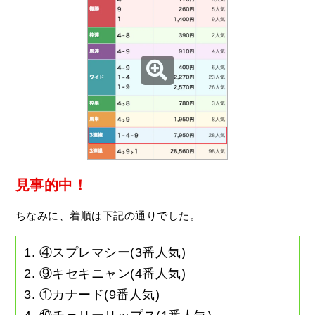
+14
00
3月30
日
収
7,40
円
中山1
支
1R
0
+5,
3月28日
収
園田10
円
支
R
200
+3
3月27日
収
1,2
高知2
円
支
見事的中！
R
+4
00
ちなみに、着順は下記の通りでした。
3月26日
収
3,3
園田1
円
支
1R
④スプレマシー(3番人気)
00
⑨キセキニャン(4番人気)
-10,
3月25日
①カナード(9番人気)
収
金沢1
円
支