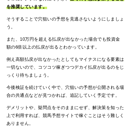
を推奨しています。
7900円 – 5000円
11-12
158%
= 2900円
そうすることで穴狙いの予想を見逃さないようにしましょ
う。
また、10万円を超える払戻が出なかった場合でも投資金
額の6倍以上の払戻が出るとわかっています。
例え高額払戻が出なかったとしてもマイナスになる要素は
一切ないので、コツコツ稼ぎつつデカイ払戻が出るのをじ
っくり待ちましょう。
今後検証を続けていく中で、穴狙いの予想が公開される場
合の共通点などが見つかれば、追記していく予定です。
デメリットや、疑問点をそのままにせず、解決策を知った
上で利用すれば、競馬予想サイトで稼ぐことはそう難しく
ありません。