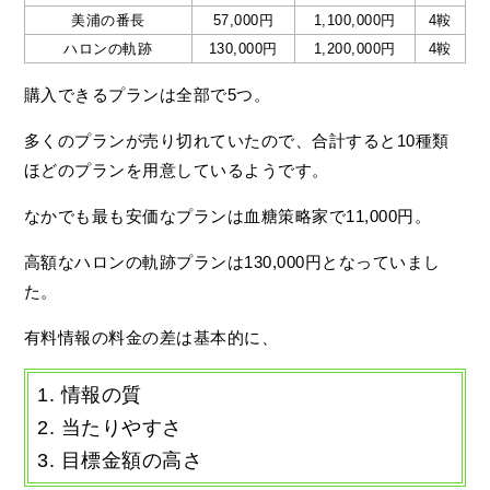
美浦の番長
57,000円
1,100,000円
4鞍
ハロンの軌跡
130,000円
1,200,000円
4鞍
購入できるプランは全部で5つ。
多くのプランが売り切れていたので、合計すると10種類
ほどのプランを用意しているようです。
なかでも最も安価なプランは血糖策略家で11,000円。
高額なハロンの軌跡プランは130,000円となっていまし
た。
有料情報の料金の差は基本的に、
情報の質
当たりやすさ
目標金額の高さ