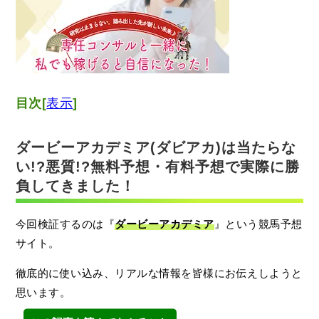
目次[
表示
]
ダービーアカデミア(ダビアカ)は当たらな
い!?悪質!?無料予想・有料予想で実際に勝
負してきました！
今回検証するのは『
ダービーアカデミア
』という競馬予想
サイト。
徹底的に使い込み、リアルな情報を皆様にお伝えしようと
思います。