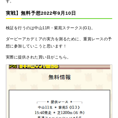
す。
実戦】無料予想2022年9月10日
検証を行うのは中山11R・紫苑ステークス(G1)。
ダービーアカデミアの実力を測るために、重賞レースの予
想に参加していこうと思います！
実際に提供された買い目がこちら。