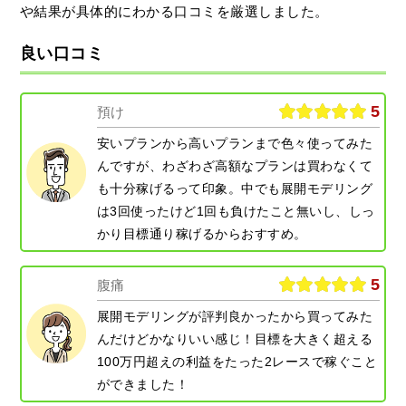
や結果が具体的にわかる口コミを厳選しました。
良い口コミ
5
預け
安いプランから高いプランまで色々使ってみた
んですが、わざわざ高額なプランは買わなくて
も十分稼げるって印象。中でも展開モデリング
は3回使ったけど1回も負けたこと無いし、しっ
かり目標通り稼げるからおすすめ。
5
腹痛
展開モデリングが評判良かったから買ってみた
んだけどかなりいい感じ！目標を大きく超える
100万円超えの利益をたった2レースで稼ぐこと
ができました！