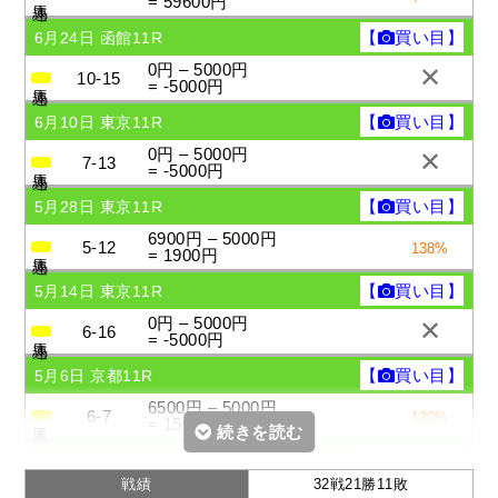
= 59600円
【
買い目】
6月24日 函館11R
0円 – 5000円
✕
10-15
= -5000円
【
買い目】
6月10日 東京11R
0円 – 5000円
✕
7-13
= -5000円
【
買い目】
5月28日 東京11R
6900円 – 5000円
5-12
138%
= 1900円
【
買い目】
5月14日 東京11R
0円 – 5000円
✕
6-16
= -5000円
【
買い目】
5月6日 京都11R
6500円 – 5000円
6-7
130%
= 1500円
【
買い目】
4月23日 東京11R
戦績
32戦21勝11敗
26000円 – 5000円