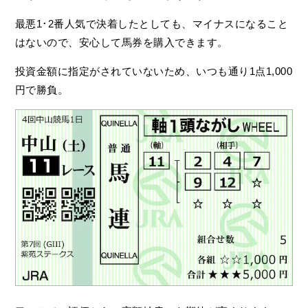
最悪1･2番人気で決着したとしても、マイナスになること
はないので、安心して馬券を購入できます。
投資金額に指定がされていないため、いつも通り1点1,000
円で勝負。