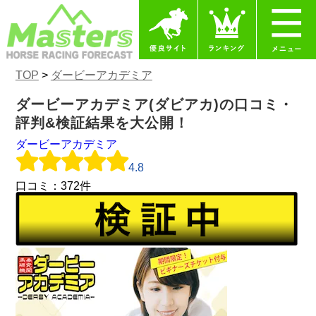
TOP
>
ダービーアカデミア
ダービーアカデミア(ダビアカ)の口コミ・
評判&検証結果を大公開！
ダービーアカデミア
4.8
口コミ：372件