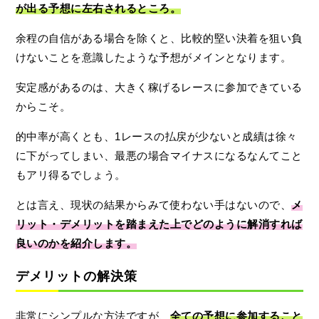
が出る予想に左右されるところ。
40400円 – 5000円
2-6
808%
= 35400円
余程の自信がある場合を除くと、比較的堅い決着を狙い負
【
買い目】
10月9日 東京11R
けないことを意識したような予想がメインとなります。
9700円 – 5000円
3-9
194%
= 4700円
安定感があるのは、大きく稼げるレースに参加できている
【
買い目】
10月8日 東京11R
からこそ。
88000円 – 5000円
1-7
1,760%
= 83000円
的中率が高くとも、1レースの払戻が少ないと成績は徐々
【
買い目】
10月1日 中京11R
に下がってしまい、最悪の場合マイナスになるなんてこと
もアリ得るでしょう。
15200円 – 5000円
8-9
304%
= 10200円
とは言え、現状の結果からみて使わない手はないので、
メ
【
買い目】
9月25日 中山11R
リット・デメリットを踏まえた上でどのように解消すれば
109700円 – 5000円
1-2
2,194%
= 104700円
良いのかを紹介します。
【
買い目】
9月18日 中京11R
デメリットの解決策
9000円 – 5000円
6-8
180%
= 4000円
非常にシンプルな方法ですが、
全ての予想に参加すること
【
買い目】
9月10日 中山11R