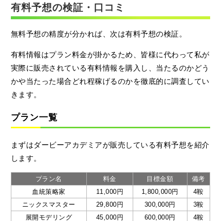
有料予想の検証・口コミ
無料予想の精度が分かれば、次は有料予想の検証。
有料情報はプラン料金が掛かるため、皆様に代わって私が
実際に販売されている有料情報を購入し、当たるのかどう
かや当たった場合どれ程稼げるのかを徹底的に調査してい
きます。
プラン一覧
まずはダービーアカデミアが販売している有料予想を紹介
します。
プラン名
料金
目標金額
備考
血統策略家
11,000円
1,800,000円
4鞍
ニックスマスター
29,800円
300,000円
3鞍
展開モデリング
45,000円
600,000円
4鞍