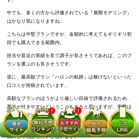
中でも、多くの方から評価されている『展開モデリング』
はかなり気になりますね。
こちらは中堅プランですが、金額的に考えてもギリギリ初
回でも購入できる範囲内。
担当や直近の実績を見て調子が良さそうであれば、このプ
ランを選ぶのも良さそうです。
逆に、最高額プラン『ハロンの軌跡』は稼げないといった
口コミが投稿されています。
高額なプランのほうがより厳しい目線で評価されるため、
悪評が付きやすいということもあると思いますが、実際は
どうなんでしょうか。
安価なプランで軍資金が溜まった場合は、ハロンの軌跡も
購入して検証したいと思います。