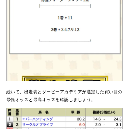
続いて、出走表とダービーアカデミアが選定した買い目の
最低オッズと最高オッズを確認しましょう。