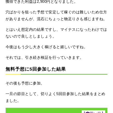
獲得できた利益は2,900円となりました。
穴ばかりを狙った予想で安定して稼ぐのは難しいため仕方
がありませんが、流石にちょっと物足りさも感じますね。
とはいえ想定内の結果ですし、マイナスになったわけでは
ないので良しとしましょう。
今後はもう少し大きく稼げると嬉しいですね。
それでは、引き続き検証を行っていきます。
無料予想に5回参加した結果
その後も予想に参加。
一旦の節目として、切りよく5回目参加した結果をまとめ
ました。