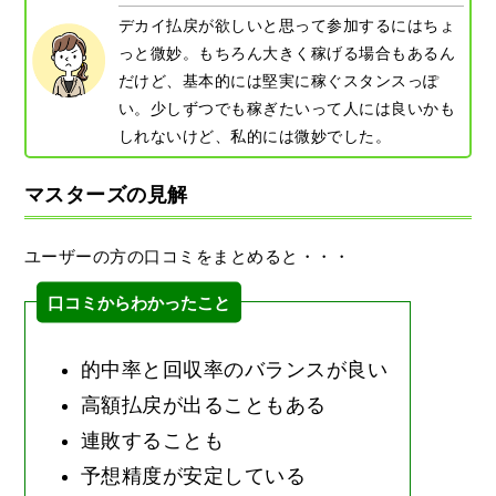
デカイ払戻が欲しいと思って参加するにはちょ
っと微妙。もちろん大きく稼げる場合もあるん
だけど、基本的には堅実に稼ぐスタンスっぽ
い。少しずつでも稼ぎたいって人には良いかも
しれないけど、私的には微妙でした。
マスターズの見解
ユーザーの方の口コミをまとめると・・・
口コミからわかったこと
的中率と回収率のバランスが良い
高額払戻が出ることもある
連敗することも
予想精度が安定している