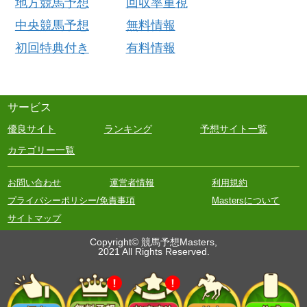
地方競馬予想
回収率重視
中央競馬予想
無料情報
初回特典付き
有料情報
サービス
優良サイト
ランキング
予想サイト一覧
カテゴリー一覧
お問い合わせ
運営者情報
利用規約
プライバシーポリシー/免責事項
Mastersについて
サイトマップ
Copyright© 競馬予想Masters,
2021 All Rights Reserved.