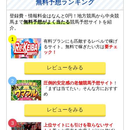
無料予想ランキング
登録費・情報料金はなんと0円！地方競馬から中央競
馬まで
無料予想がよく当たる
競馬予想サイトを紹
介。
有料プランにも匹敵するレベルで稼げ
るサイト。無料で稼ぎたい方は
要チェ
ック！
レビューをみる
圧倒的安定感の老舗競馬予想サイト
！
「まずは当てたい」そんな方におすす
め
レビューをみる
上位サイトにも引けを取らないサイ