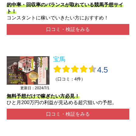
的中率・回収率のバランスが取れている競馬予想サイ
ト！
コンスタントに稼いでいきたい方におすすめ！
口コミ・検証をみる
宝馬
4.5
（口コミ：4件）
更新日：2024/7/1
無料予想だけで稼ぎたい方必見！
ひと月200万円の利益が見込める超穴狙いの予想。
口コミ・検証をみる