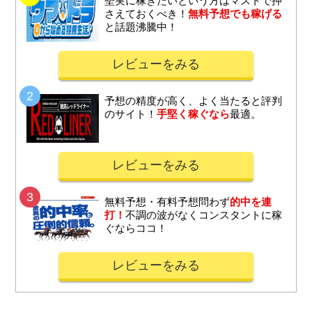
堅実に稼ぎたいという方はマストで押
さえておくべき！
無料予想でも稼げる
と話題沸騰中！
レビューをみる
予想の精度が高く、よく当たると評判
のサイト！
手堅く稼ぐなら
最適。
レビューをみる
無料予想・有料予想問わず
的中を連
打！
不調の波がなくコンスタントに稼
ぐならココ！
レビューをみる