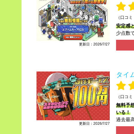
（口コミ
安定感
少点数
更新日：2026/7/27
タイ
（口コミ
無料予
いる！
過去最
更新日：2026/7/27