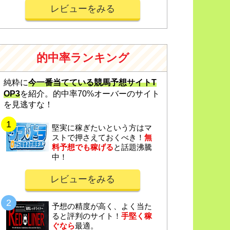
レビューをみる
的中率ランキング
純粋に
今一番当てている競馬予想サイトT
OP3
を紹介。的中率70%オーバーのサイト
を見逃すな！
堅実に稼ぎたいという方はマ
ストで押さえておくべき！
無
料予想でも稼げる
と話題沸騰
中！
レビューをみる
予想の精度が高く、よく当た
ると評判のサイト！
手堅く稼
ぐなら
最適。