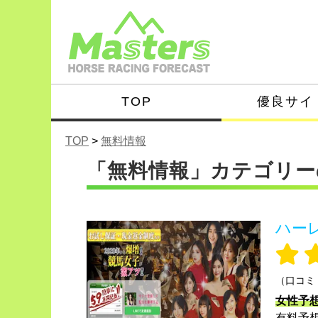
TOP
優良サイ
TOP
>
無料情報
「無料情報」カテゴリー
ハー
（口コミ
女性予
有料予