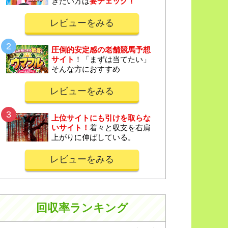
ぎたい方は
要チェック！
レビューをみる
圧倒的安定感の老舗競馬予想
サイト
！「まずは当てたい」
そんな方におすすめ
レビューをみる
上位サイトにも引けを取らな
いサイト！
着々と収支を右肩
上がりに伸ばしている。
レビューをみる
回収率ランキング