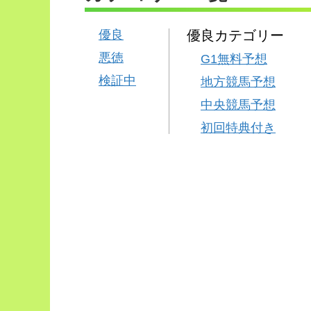
優良
優良カテゴリー
悪徳
G1無料予想
検証中
地方競馬予想
中央競馬予想
初回特典付き