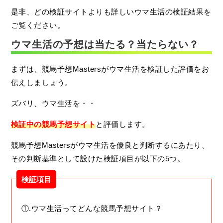
是非、どの検証サイトよりも詳しいウマ生活の検証結果を
ご覧ください。
ウマ生活の予想は当たる？当たらない？
まずは、競馬予想Mastersがウマ生活を検証した評価をお
伝えしましょう。
ズバリ、ウマ生活を・・
検証中の競馬予想サイト
と評価します。
競馬予想Mastersがウマ生活を優良と判断するにあたり、
その判断基準として設けた検証項目が以下の5つ。
検証項目
①.ウマ生活ってどんな競馬予想サイト？