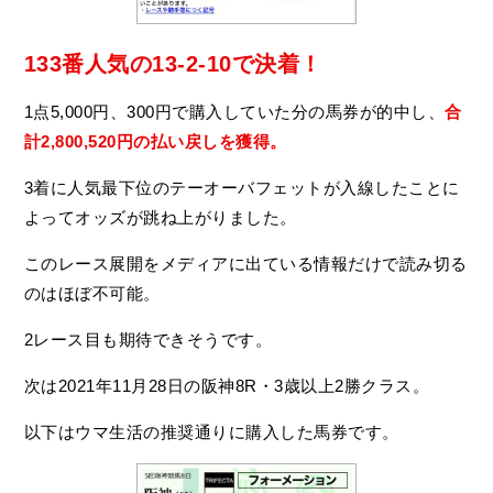
133番人気の13-2-10で決着！
1点5,000円、300円で購入していた分の馬券が的中し、
合
計2,800,520円の払い戻しを獲得。
3着に人気最下位のテーオーバフェットが入線したことに
よってオッズが跳ね上がりました。
このレース展開をメディアに出ている情報だけで読み切る
のはほぼ不可能。
2レース目も期待できそうです。
次は2021年11月28日の阪神8R・3歳以上2勝クラス。
以下はウマ生活の推奨通りに購入した馬券です。