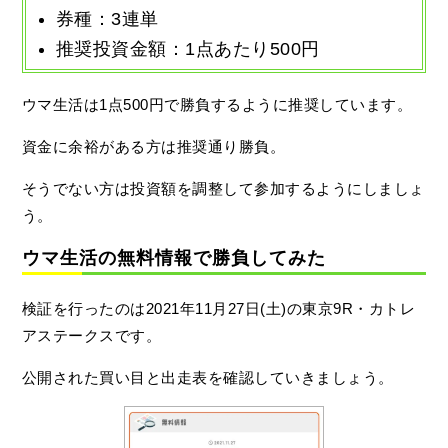
券種：3連単
推奨投資金額：1点あたり500円
ウマ生活は1点500円で勝負するように推奨しています。
資金に余裕がある方は推奨通り勝負。
そうでない方は投資額を調整して参加するようにしましょ
う。
ウマ生活の無料情報で勝負してみた
検証を行ったのは2021年11月27日(土)の東京9R・カトレ
アステークスです。
公開された買い目と出走表を確認していきましょう。