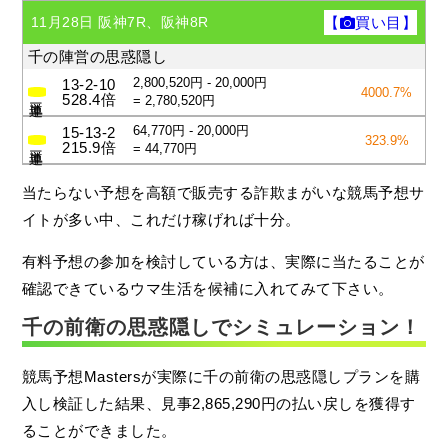
【
買い目】
11月28日 阪神7R、阪神8R
千の陣営の思惑隠し
2,800,520円 - 20,000円
13-2-10
4000.7%
528.4倍
= 2,780,520円
64,770円 - 20,000円
15-13-2
323.9%
215.9倍
= 44,770円
当たらない予想を高額で販売する詐欺まがいな競馬予想サ
イトが多い中、これだけ稼げれば十分。
有料予想の参加を検討している方は、実際に当たることが
確認できているウマ生活を候補に入れてみて下さい。
千の前衛の思惑隠しでシミュレーション！
競馬予想Mastersが実際に千の前衛の思惑隠しプランを購
入し検証した結果、見事2,865,290円の払い戻しを獲得す
ることができました。