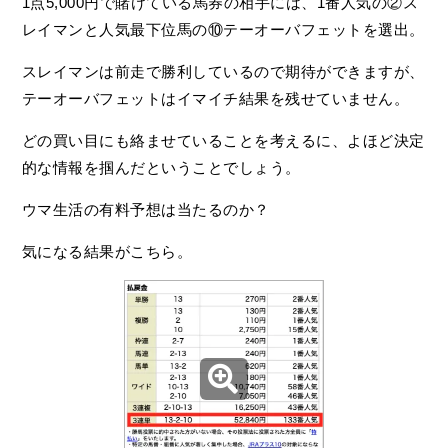
1点5,000円で賭けている馬券の相手には、1番人気の②ス
レイマンと人気最下位馬の⑩テーオーバフェットを選出。
スレイマンは前走で勝利しているので期待ができますが、
テーオーバフェットはイマイチ結果を残せていません。
どの買い目にも絡ませていることを考えるに、よほど決定
的な情報を掴んだということでしょう。
ウマ生活の有料予想は当たるのか？
気になる結果がこちら。