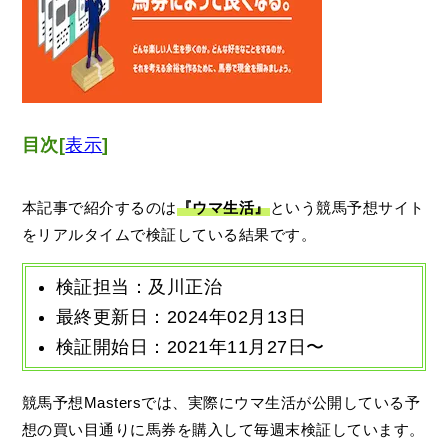
目次[
表示
]
本記事で紹介するのは
『ウマ生活』
という競馬予想サイト
をリアルタイムで検証している結果です。
検証担当：及川正治
最終更新日：2024年02月13日
検証開始日：2021年11月27日〜
競馬予想Mastersでは、実際にウマ生活が公開している予
想の買い目通りに馬券を購入して毎週末検証しています。