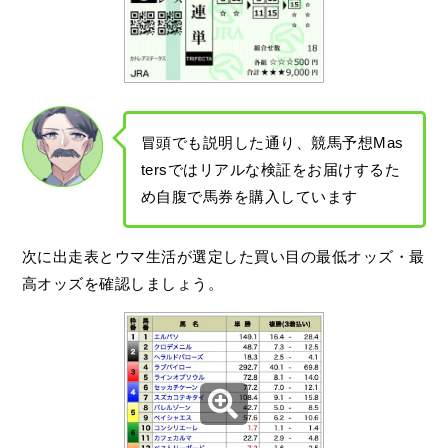
冒頭でも説明した通り、競馬予想Mas
tersではリアルな検証をお届けするた
め自腹で馬券を購入しています
次に出走表とウマ生活が選定した買い目の最低オッズ・最
高オッズを確認しましょう。