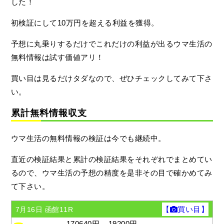
した！
初検証にして10万円を超える利益を獲得。
予想に丸乗りするだけでこれだけの利益が出るウマ生活の
無料情報は試す価値アリ！
買い目は見るだけタダなので、ぜひチェックしてみて下さ
い。
累計無料情報収支
ウマ生活の無料情報の検証は今でも継続中。
直近の検証結果と累計の検証結果をそれぞれでまとめてい
るので、ウマ生活の予想の精度を是非その目で確かめてみ
て下さい。
【
買い目】
7月16日 函館11R
170640円 – 19200円