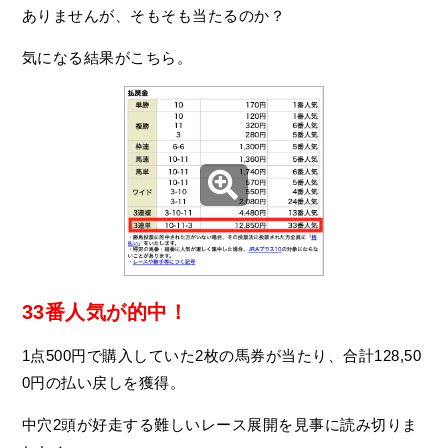
ありませんが、そもそも当たるのか？
気になる結果がこちら。
33番人気が的中！
1点500円で購入していた2枚の馬券が当たり、合計128,50
0円の払い戻しを獲得。
中穴2頭が好走する難しいレース展開を見事に読み切りま