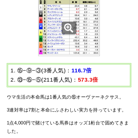
⑮−⑨−③(3番人気)：
116.7倍
⑬−⑮−⑤(211番人気)：
573.3倍
ウマ生活の本命馬は1番人気の⑮オーヴァーネクサス。
3連対率は7割と本命にふさわしい実力を持っています。
1点4,000円で賭けている馬券はオッズ1桁台で固めてきま
した。