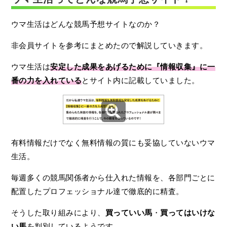
ウマ生活はどんな競馬予想サイトなのか？
非会員サイトを参考にまとめたので解説していきます。
ウマ生活は
安定した成果をあげるために『情報収集』に一
番の力を入れている
とサイト内に記載していました。
有料情報だけでなく無料情報の質にも妥協していないウマ
生活。
毎週多くの競馬関係者から仕入れた情報を、各部門ごとに
配置したプロフェッショナル達で徹底的に精査。
そうした取り組みにより、
買っていい馬
・
買ってはいけな
い馬
を判別しているようです。