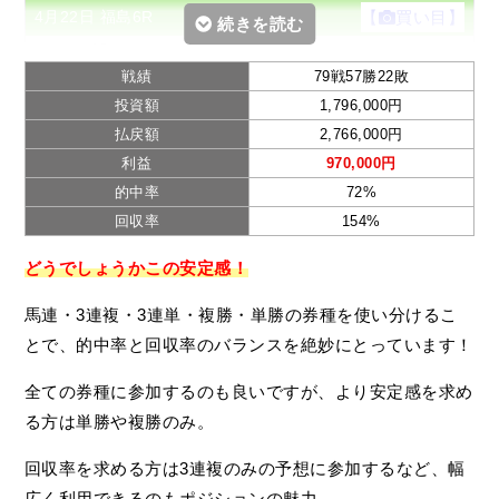
【
買い目】
4月22日 福島6R
10
32000円 – 20000円
7
160%
= 12000円
戦績
79戦57勝22敗
4
投資額
1,796,000円
【
買い目】
4月16日 中山6R
払戻額
2,766,000円
0円 – 10000円
✕
5
利益
970,000円
= -10000円
的中率
72%
【
買い目】
4月15日 福島11R
回収率
154%
31000円 – 10000円
10
310%
= 21000円
どうでしょうかこの安定感！
【
買い目】
4月9日 中山6R
馬連・3連複・3連単・複勝・単勝の券種を使い分けるこ
5
26000円 – 20000円
8
130%
とで、的中率と回収率のバランスを絶妙にとっています！
= 6000円
3
【
買い目】
4月8日 阪神9R
全ての券種に参加するのも良いですが、より安定感を求め
る方は単勝や複勝のみ。
2
30000円 – 20000円
6
150%
= 10000円
4
回収率を求める方は3連複のみの予想に参加するなど、幅
【
買い目】
4月2日 阪神10R
広く利用できるのもポジションの魅力。