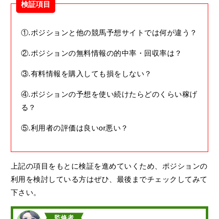
検証項目
①.ポジションと他の競馬予想サイトでは何が違う？
②.ポジションの無料情報の的中率・回収率は？
③.有料情報を購入しても損をしない？
④.ポジションの予想を使い続けたらどのくらい稼げ
る？
⑤.利用者の評価は良いor悪い？
上記の項目をもとに検証を進めていくため、ポジションの
利用を検討している方はぜひ、最後までチェックしてみて
下さい。
監修者