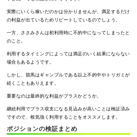
= 34000円
【
買い目】
4月10日 中山6R
実際にいくら稼いだのかは分かりませんが、満足するだけ
の利益が出ているためリピートしているのでしょう。
34500円 – 30000円
4-8-9
115%
3連複
= 4500円
一方、ささみさんは初利用時に不的中になってしまったと
【
買い目】
4月2日 阪神9R
のこと。
0円 – 30000円
✕
1-5-6
3連複
= -30000円
利用するタイミングによっては満足のいく結果にならない
【
買い目】
3月21日 中山6R
場合もあるようです。
135600円 – 30000円
9-11-12
452%
3連複
= 105600円
しかし、競馬はギャンブルである以上不的中やトリガミが
【
買い目】
3月19日 阪神4R
続くこともありえます。
0円 – 30000円
✕
6-7-8
3連複
= -30000円
重要なのは最終的な利益がプラスかどうか。
【
買い目】
3月13日 中京4R
継続利用でプラス収支になる見込みが高いことは検証済み
160200円 – 30000円
6-10
534%
ですので、根気強く利用することをオススメします。
= 130200円
【
買い目】
3月12日 阪神4R
ポジションの検証まとめ
57600円 – 30000円