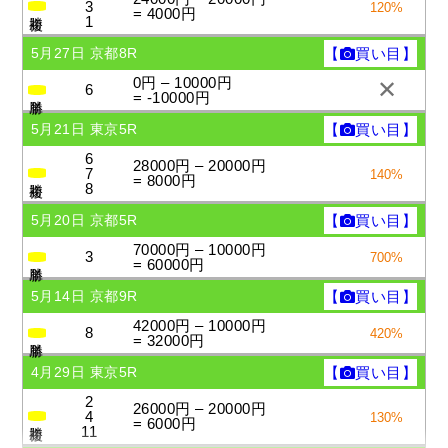
3
120%
= 4000円
1
【
買い目】
5月27日 京都8R
0円 – 10000円
✕
6
= -10000円
【
買い目】
5月21日 東京5R
6
28000円 – 20000円
7
140%
= 8000円
8
【
買い目】
5月20日 京都5R
70000円 – 10000円
3
700%
= 60000円
【
買い目】
5月14日 京都9R
42000円 – 10000円
8
420%
= 32000円
【
買い目】
4月29日 東京5R
2
26000円 – 20000円
4
130%
= 6000円
11