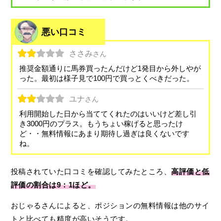
【
買い目】
5月15日 東京3R
0円 – 30000円
✕
悪い口コミ
1-3-7
3連複
= -30000円
【
買い目】
5月7日 中京8R
ささみ
さん
84300円 – 30000円
推奨金額通りに馬券買ったんだけど1発目から外しやが
2-7-9
281%
3連複
= 54300円
った。最初は様子見で100円で買っとくべきだった。
【
買い目】
5月1日 阪神6R
ユナ
さん
40500円 – 30000円
1-3
135%
= 10500円
利用開始した日から当ててくれたのはいいけど差し引
き3000円のプラス。もうちょい稼げると思ったけ
【
買い目】
4月24日 阪神7R
ど・・無料情報にあまり期待し過ぎは良くないです
55800円 – 30000円
ね。
5-6-7
186%
3連複
= 25800円
【
買い目】
4月23日 阪神7R
投稿されていた口コミを確認してみたところ、
高評価と低
0円 – 30000円
✕
2-5-8
3連複
評価の割合は9：1ほど。
= -30000円
【
買い目】
4月17日 中山1R
おじゃるさんによると、ポジションの無料情報は他のサイ
64000円 – 30000円
トと比べても精度が高いそうです。
8-13-14
213.3%
3連複