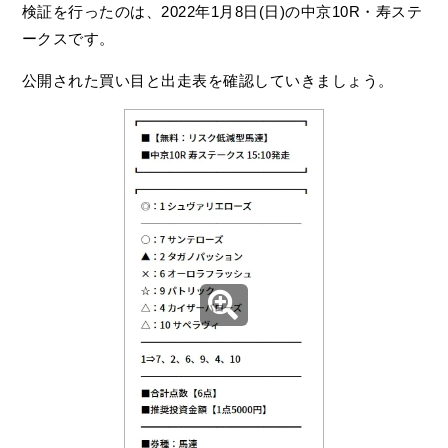
検証を行ったのは、2022年1月8日(日)の中京10R・寿ステ
ークスです。
公開された買い目と出走表を確認していきましょう。