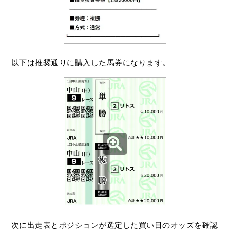
2
28000円 – 20000円
11
140%
= 8000円
1
【
買い目】
12月24日 中山10R
9
34000円 – 20000円
11
170%
= 14000円
以下は推奨通りに購入した馬券になります。
7
【
買い目】
12月17日 中京5R
1
26000円 – 20000円
5
130%
= 6000円
8
【
買い目】
12月11日 中山8R
0円 – 30000円
✕
6-7-8
3連複
= -30000円
【
買い目】
12月10日 中京5R
4
34000円 – 20000円
12
170%
= 14000円
2
【
買い目】
12月3日 阪神9R
次に出走表とポジションが選定した買い目のオッズを確認
1