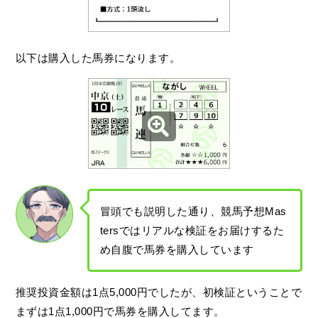
以下は購入した馬券になります。
冒頭でも説明した通り、競馬予想Mas
tersではリアルな検証をお届けするた
め自腹で馬券を購入しています
推奨投資金額は1点5,000円でしたが、初検証ということで
まずは1点1,000円で馬券を購入してます。