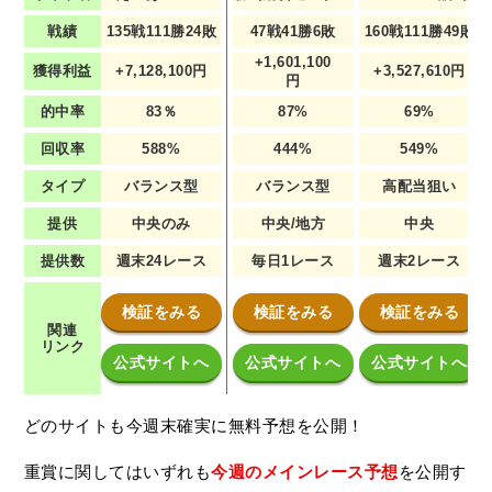
戦績
135戦111勝24敗
47戦41勝6敗
160戦111勝49敗
+1,601,100
獲得利益
+7,128,100円
+3,527,610円
円
的中率
83％
87%
69%
回収率
588%
444%
549%
タイプ
バランス型
バランス型
高配当狙い
提供
中央のみ
中央/地方
中央
提供数
週末24レース
毎日1レース
週末2レース
検証をみる
検証をみる
検証をみる
関連
リンク
公式サイトへ
公式サイトへ
公式サイトへ
どのサイトも今週末確実に無料予想を公開！
重賞に関してはいずれも
今週のメインレース予想
を公開す