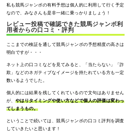
4月17日
収
円
私も競馬ジャンボの有料予想は個人的に利用して行く予定
大井1R
支
00
なので、みなさんも是非一緒に乗っかりましょう！
-10,
レビュー投稿で確認できた競馬ジャンボ利
4月13日
収
用者からの口コミ・評判
阪神1
円
支
1R
000
+10
ここまでの検証を通して競馬ジャンボの予想精度の高さは
明白ですが・・・
4月9日
収
6,20
川崎3
円
支
R
ネット上の口コミなどを見てみると、「当たらない」「詐
欺」などのネガティブなイメージを持たれている方も一定
0
+1,
数いるようでした。
4月7日
収
川崎3
円
支
R
800
個人的には結果を残してくれているので文句はありません
が、
やはりタイミングや使い方などで個人の評価は変わっ
+7,
4月6日
てしまうもの。
収
阪神11
円
支
R
200
ということで続いては、競馬ジャンボの口コミ評判を調査
していきたいと思います！