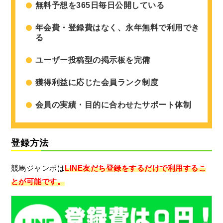
無料予想を365日毎日公開している
年会費・登録費はなく、永年無料で利用でき
る
ユーザー投稿型の掲示板を完備
獲得利益に応じた会員ランク制度
会員の実績・目的に合わせたサポート体制
登録方法
競馬ジャンボは
LINE友だち登録をするだけで利用するこ
とが可能です。