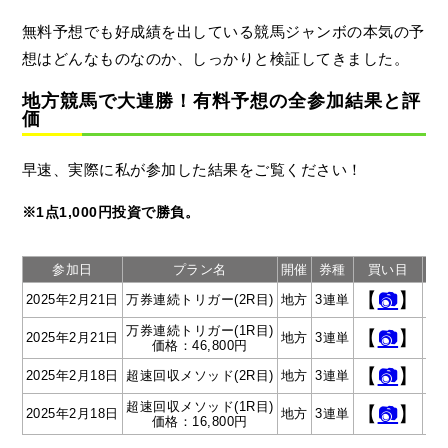
00
+1,
5月19日
無料予想でも好成績を出している競馬ジャンボの本気の予
収
盛岡9
円
支
R
想はどんなものなのか、しっかりと検証してきました。
600
地方競馬で大連勝！有料予想の全参加結果と評
+2,
5月18日
価
収
東京11
円
支
R
800
+1
早速、実際に私が参加した結果をご覧ください！
5月16日
※1点1,000円投資で勝負。
収
1,6
園田1
円
支
1R
参加日
プラン名
開催
券種
買い目
00
+5,
【
📷
】
2025年2月21日
万券連続トリガー(2R目)
地方
3連単
20
5月15日
収
川崎7
円
万券連続トリガー(1R目)
支
【
📷
】
2025年2月21日
地方
3連単
1,
R
900
価格：46,800円
+2
【
📷
】
2025年2月18日
超速回収メソッド(2R目)
地方
3連単
21
5月12日
超速回収メソッド(1R目)
収
6,6
【
📷
】
川崎6
2025年2月18日
地方
3連単
64
円
価格：16,800円
支
R