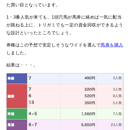
た買い目となっています。
1・3番人気が来ても、1頭穴馬が馬券に絡めば一気に配当
が跳ねる上に、トリガミでも一定の資金回収ができるよう
な設計といったところでしょう。
券種はこの予想で安定しそうなワイドを選んで
馬券を購入
しました。
結果は・・・。