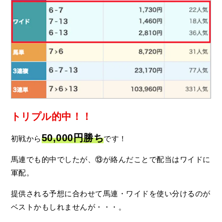
トリプル的中！！
50,000円勝ち
初戦から
です！
馬連でも的中でしたが、⑬が絡んだことで配当はワイドに
軍配。
提供される予想に合わせて馬連・ワイドを使い分けるのが
ベストかもしれませんが・・・。