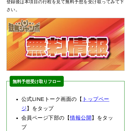
円
登録後は本項目の行程を見て無料予想を受け取ってみて下
支
R
さい。
00
-10,
6月3日
収
名古屋
円
支
8R
000
+4
5月30日
収
1,1
浦和1
円
支
1R
00
+1,
5月29日
収
門別10
無料予想受け取りフロー
円
支
R
300
公式LINEトーク画面の【
トップペー
+1
5月28日
収
ジ
】をタップ
円
浦和9R
支
00
会員ページ下部の【
情報公開
】をタッ
+1
プ