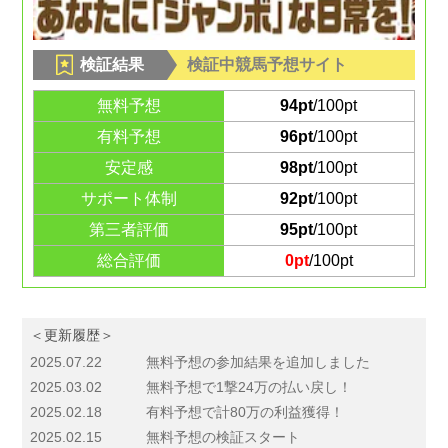
検証結果
検証中競馬予想サイト
無料予想
94pt
/100pt
有料予想
96pt
/100pt
安定感
98pt
/100pt
サポート体制
92pt
/100pt
第三者評価
95pt
/100pt
総合評価
0pt
/100pt
＜更新履歴＞
2025.07.22
無料予想の参加結果を追加しました
2025.03.02
無料予想で1撃24万の払い戻し！
2025.02.18
有料予想で計80万の利益獲得！
2025.02.15
無料予想の検証スタート