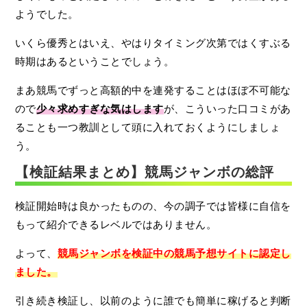
ようでした。
いくら優秀とはいえ、やはりタイミング次第ではくすぶる
時期はあるということでしょう。
まあ競馬でずっと高額的中を連発することはほぼ不可能な
ので
少々求めすぎな気はします
が、こういった口コミがあ
ることも一つ教訓として頭に入れておくようにしましょ
う。
【検証結果まとめ】競馬ジャンボの総評
検証開始時は良かったものの、今の調子では皆様に自信を
もって紹介できるレベルではありません。
よって、
競馬ジャンボを検証中の競馬予想サイトに認定し
ました。
引き続き検証し、以前のように誰でも簡単に稼げると判断