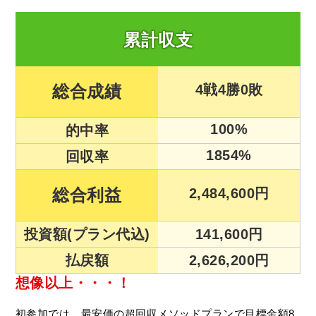
00
-10,
5月11日
累計収支
収
東京1
円
支
1R
000
+3
総合成績
4戦4勝0敗
5月10日
収
京都11
円
支
R
00
100%
的中率
+1,
1854%
回収率
5月9日
収
船橋9
円
支
R
400
総合利益
2,484,600円
+7
投資額(プラン代込)
141,600円
5月8日
収
円
門別4R
支
00
払戻額
2,626,200円
想像以上・・・！
+8,
5月6日
収
金沢9
円
初参加では、最安価の超回収メソッドプランで目標金額8