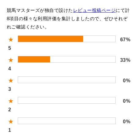
+3,
4月2日
収
船橋3
競馬マスターズが独自で設けた
レビュー投稿ページ
にて計
円
支
R
800
8項目の様々な利用評価を集計しましたので、ぜひそれぞ
れご確認ください。
-10,
3月29日
収
阪神1
★
67%
円
支
1R
000
5
+5
★
33%
3月26日
収
2,6
名古
円
4
支
屋7R
+1
★
0%
00
3
3月23日
収
3,3
阪神1
円
支
★
0%
1R
2
00
+3,
3月19日
★
0%
収
笠松10
円
支
1
R
300