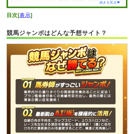
会人デビューしたものの、業界には悪質な予想サイトや予想屋
がはびこっていることを知り1年で退職。
その後は某有名スポーツ新聞社のトラックマンとして約15年従
目次[
表示
]
事し、引退後は独立して予想家活動を実施。
ところが何十年経っても改善しない競馬予想業界の闇に嫌気が
差し、自らその闇を暴くため検証サイト「競馬予想Mastars」
競馬ジャンボはどんな予想サイト？
を設立した。
今や、自腹で体当たり検証をした
競馬予想サイト
の数は300超
え。
他にも話題の予想屋達(今は予想家とも言う)の実力調査や歴を
活かした
競馬コラム
の執筆まで行っている。
ちなみに今の肩書きは「競馬プロ評論家(自称)」。
評論家活動をしている今でも検証以外で毎日のように競馬をし
ており、よく飽きないなと妻には呆れられている。