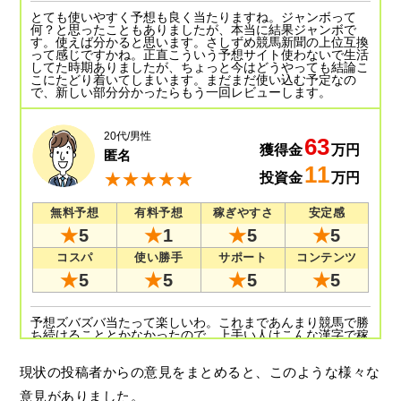
R
000
+23
とても使いやすく予想も良く当たりますね。ジャンボって
何？と思ったこともありましたが、本当に結果ジャンボで
す。使えば分かると思います。さしずめ競馬新聞の上位互換
3月2日
って感じですかね。正直こういう予想サイト使わないで生活
収
0,10
してた時期ありましたが、ちょっと今はどうやっても結論こ
阪神1
円
こにたどり着いてしまいます。まだまだ使い込む予定なの
支
1R
で、新しい部分分かったらもう一回レビューします。
+2
0
20代/男性
2月28日
63
収
7,6
獲得金
万円
浦和5
匿名
円
支
11
R
★
★
★
★
★
投資金
万円
+2
00
無料予想
有料予想
稼ぎやすさ
安定感
2月27日
収
1,5
★
5
★
1
★
5
★
5
名古
円
支
屋6R
コスパ
使い勝手
サポート
コンテンツ
+5
★
5
★
5
★
5
★
5
00
2月26日
収
1,5
浦和9
予想ズバズバ当たって楽しいわ。これまであんまり競馬で勝
円
支
ち続けることとかなかったので、上手い人はこんな漢字で稼
R
いでいるのか〜と感動。ほんと感謝してますわジャンボさ
+10
ん。
00
現状の投稿者からの意見をまとめると、このような様々な
2月22
意見がありました。
日
収