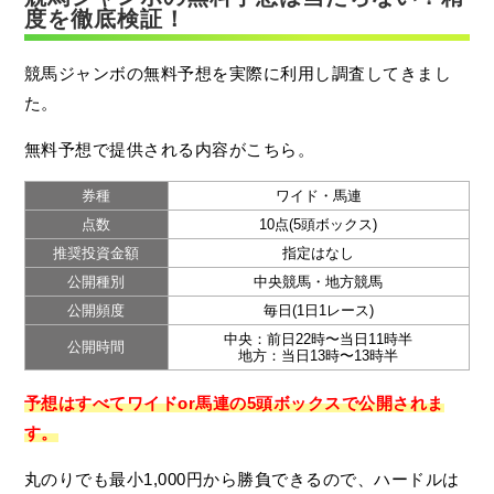
度を徹底検証！
競馬ジャンボの無料予想を実際に利用し調査してきまし
た。
無料予想で提供される内容がこちら。
券種
ワイド・馬連
点数
10点(5頭ボックス)
推奨投資金額
指定はなし
公開種別
中央競馬・地方競馬
公開頻度
毎日(1日1レース)
中央：前日22時〜当日11時半
公開時間
地方：当日13時〜13時半
予想はすべてワイドor馬連の5頭ボックスで公開されま
す。
丸のりでも最小1,000円から勝負できるので、ハードルは