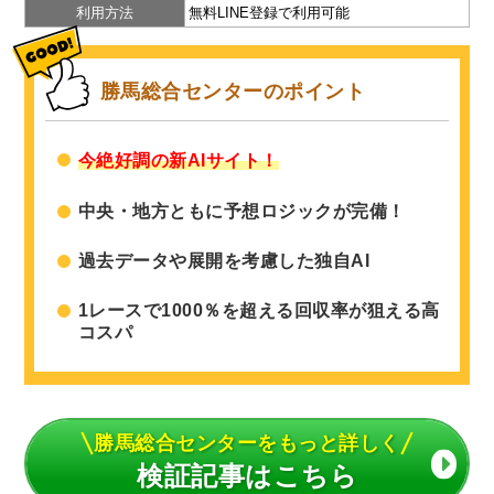
利用方法
無料LINE登録で利用可能
勝馬総合センターのポイント
今絶好調の新AIサイト！
中央・地方ともに予想ロジックが完備！
過去データや展開を考慮した独自AI
1レースで1000％を超える回収率が狙える高
コスパ
勝馬総合センターをもっと詳しく
検証記事はこちら