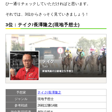
ひ一通りチェックしていただければと思います。
それでは、3位からさっそく見ていきましょう！
3位：テイク/長澤隆之(現地予想士)
予想家
テイク/長澤隆之
ジャンル
現地予想士
参考戦績
26戦12勝14敗
的中率/回収率
46%/146％