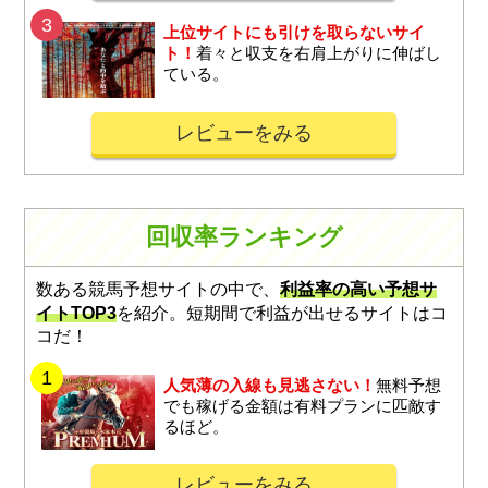
上位サイトにも引けを取らないサイ
ト！
着々と収支を右肩上がりに伸ばし
ている。
レビューをみる
回収率ランキング
数ある競馬予想サイトの中で、
利益率の高い予想サ
イトTOP3
を紹介。短期間で利益が出せるサイトはコ
コだ！
人気薄の入線も見逃さない！
無料予想
でも稼げる金額は有料プランに匹敵す
るほど。
レビューをみる