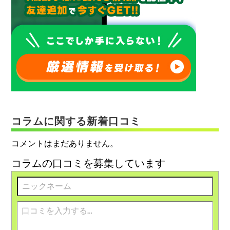
コラムに関する新着口コミ
コメントはまだありません。
コラムの口コミを募集しています