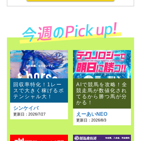
回収率特化！1レー
AIで競馬を攻略！全
スで大きく稼げるポ
競走馬が数値化され
テンシャル大！
てるから勝つ馬が分
かる！
シンケイバ
えーあいNEO
更新日：2026/7/27
更新日：2026/8/3