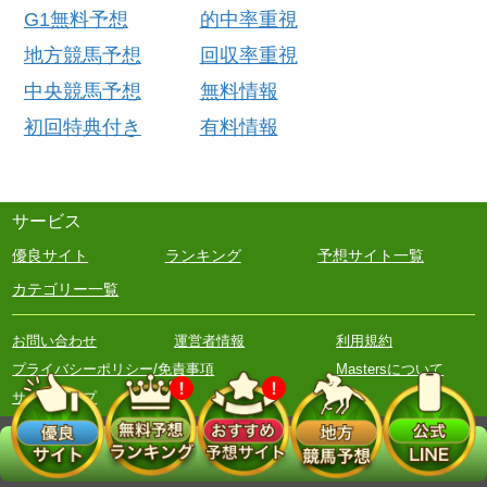
G1無料予想
的中率重視
地方競馬予想
回収率重視
中央競馬予想
無料情報
初回特典付き
有料情報
サービス
優良サイト
ランキング
予想サイト一覧
カテゴリー一覧
お問い合わせ
運営者情報
利用規約
プライバシーポリシー/免責事項
Mastersについて
サイトマップ
Copyright© 競馬予想Masters,
2021 All Rights Reserved.