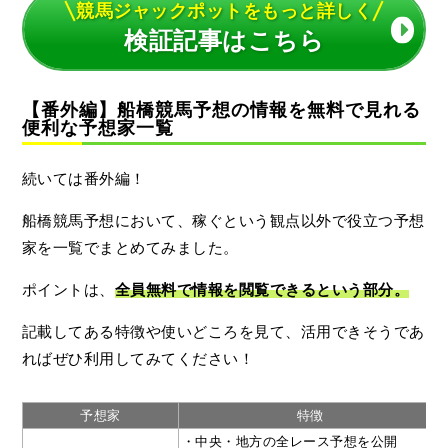
競馬ジャックポットをもっと詳しく
検証記事はこちら
【番外編】船橋競馬予想の情報を無料で見れる
便利な予想家一覧
続いては番外編！
船橋競馬予想において、稼ぐという観点以外で役立つ予想
家を一覧でまとめてみました。
ポイントは、
全員無料で情報を閲覧できるという部分。
記載してある特徴や使いどころを見て、活用できそうであ
ればぜひ利用してみてください！
予想家
特徴
・中央・地方の全レース予想を公開