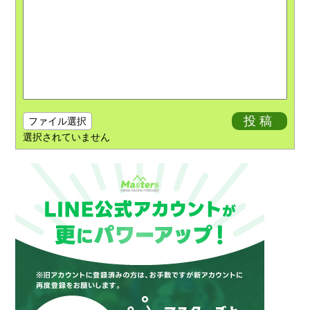
ファイル選択
選択されていません