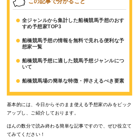
この記事で分かること
全ジャンルから集計した船橋競馬予想のおす
すめ予想家TOP3
船橋競馬予想の情報を無料で見れる便利な予
想家一覧
船橋競馬予想に適した競馬予想ジャンルにつ
いて
船橋競馬場の簡単な特徴・押さえるべき要素
基本的には、今日からそのまま使える予想家のみをピック
アップし、ご紹介しております。
ほんの数分で読み終わる簡単な記事ですので、ぜひ役立て
てみてください！