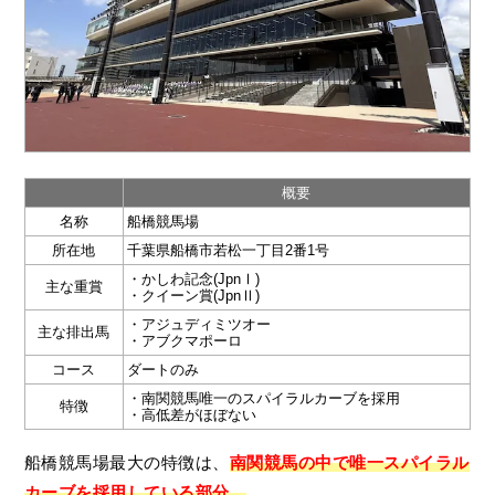
概要
名称
船橋競馬場
所在地
千葉県船橋市若松一丁目2番1号
・かしわ記念(JpnⅠ)
主な重賞
・クイーン賞(JpnⅡ)
・アジュディミツオー
主な排出馬
・アブクマポーロ
コース
ダートのみ
・南関競馬唯一のスパイラルカーブを採用
特徴
・高低差がほぼない
船橋競馬場最大の特徴は、
南関競馬の中で唯一スパイラル
カーブを採用している部分。