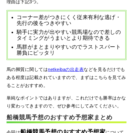
理由は下記3つ。
コーナー差がつきにくく従来有利な逃げ・
先行の後をつきやすい
騎手に実力が出やすい競馬場なので差しの
タイミングがうまいとより期待できる
馬群がまとまりやすいのでラストスパート
勝負にピッタリ
馬の脚質に関しては
netkeibaの出走表
などを見るだけでも
ある程度は記載されていますので、まずはこちらを見てみ
ることがおすすめ。
単純なポイントではありますが、これだけでも勝率はかな
り変わってきますので、ぜひ参考にしてみてください。
船橋競馬予想のおすすめ予想家まとめ
船橋競馬予想のおすすめ予想家
今回は
について