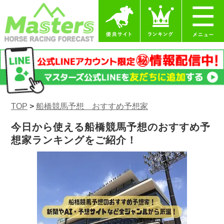
TOP
>
船橋競馬予想 おすすめ予想家
今日から使える船橋競馬予想のおすすめ予
想家ランキングをご紹介！