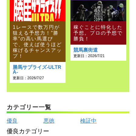
1レースで数万円が
稼ぐことに特化した
狙える予想力！”勝
予想。プロの予想で
率”の高い馬選び
勝負！
で、使えば使うほど
競馬裏街道
稼げるチャンスアッ
プ！
更新日：2026/7/21
勝馬サプライズ-ULTR
A-
更新日：2026/7/27
カテゴリー一覧
優良
悪徳
検証中
優良カテゴリー