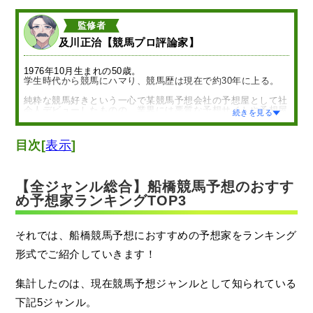
監修者
及川正治【競馬プロ評論家】
1976年10月生まれの50歳。
学生時代から競馬にハマり、競馬歴は現在で約30年に上る。
純粋な競馬好きという一心で某競馬予想会社の予想屋として社
会人デビューしたものの、業界には悪質な予想サイトや予想屋
がはびこっていることを知り1年で退職。
その後は某有名スポーツ新聞社のトラックマンとして約15年従
目次[
表示
]
事し、引退後は独立して予想家活動を実施。
ところが何十年経っても改善しない競馬予想業界の闇に嫌気が
差し、自らその闇を暴くため検証サイト「競馬予想Mastars」
【全ジャンル総合】船橋競馬予想のおすす
を設立した。
め予想家ランキングTOP3
今や、自腹で体当たり検証をした
競馬予想サイト
の数は300超
え。
他にも話題の予想屋達(今は予想家とも言う)の実力調査や歴を
それでは、船橋競馬予想におすすめの予想家をランキング
活かした
競馬コラム
の執筆まで行っている。
形式でご紹介していきます！
ちなみに今の肩書きは「競馬プロ評論家(自称)」。
評論家活動をしている今でも検証以外で毎日のように競馬をし
ており、よく飽きないなと妻には呆れられている。
集計したのは、現在競馬予想ジャンルとして知られている
下記5ジャンル。