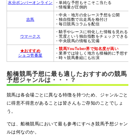
水分ボンバーオンライン
・単純な予想もそこそこ当たる
・情報量が圧倒的
・中央・地方の全レース予想を公開
吉馬
・独自指数で出走馬を格付け
・毎日競馬コラムを配信
・騎手やレースに特化した情報を見れる
ウマークス
・荒度という独自指数をチェックできる
・中央競馬の情報も完備
・
競馬YouTuber界で知名度が高い
★おすすめ
・業界では珍しく地方も積極的に予想する
ショコ壱番屋
・時々競馬番組にも出演
船橋競馬予想に最も適したおすすめの競馬
予想ジャンルは・・・？
競馬は各会場ごとに異なる特徴を持つため、ジャンルごと
に得意不得意があることは皆さんもご存知のことでしょ
う。
では、船橋競馬において最も参考にすべき競馬予想ジャン
ルは何なのか。