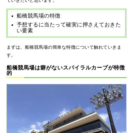
ていきたいと思います。
船橋競馬場の特徴
予想するに当たって確実に押さえておきた
い要素
まずは、船橋競馬場の簡単な特徴について触れていきま
す。
船橋競馬場は癖がないスパイラルカーブが特徴
的