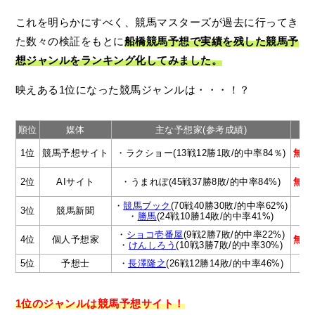
これを明らかにすべく、競馬マスターズが過去に行ってき
た数々の検証をもとに
船橋競馬予想で実績を残した競馬予
想ジャンルをランキング化してみました。
映えある1位になった競馬ジャンルは・・・！？
順位
媒体
主な予想家(参考成績)
1位
競馬予想サイト
・ラクショー(13戦12勝1敗/的中率84％)
無料
2位
AIサイト
・うまれぼ(45戦37勝8敗/的中率84%)
無料
・
競馬ブック
(70戦40勝30敗/的中率62%)
3位
競馬新聞
・
勝馬
(24戦10勝14敗/的中率41%)
・
ショコ壱番屋
(9戦2勝7敗/的中率22%)
4位
個人予想家
無料
・
けんしろう
(10戦3勝7敗/的中率30%)
5位
予想士
・
長澤隆之
(26戦12勝14敗/的中率46%)
1位のジャンルは競馬予想サイト！