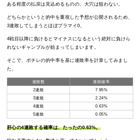
ある程度の払戻は見込めるものの、大穴は狙わない。
どちらかというと的中を重視した予想が公開されるため、
3連敗してしまうとほぼプラマイ0。
4戦目以降に負けるとマイナスになるという絶対に負けら
れないギャンブルが始まってしまいます。
そこで、ポチレの的中率を基に連敗率を計算してみまし
た。
連敗数
連敗確率
2連敗
7.95%
3連敗
2.24%
4連敗
0.63%
5連敗
0.05%
肝心の4連敗する確率は、たったの0.63%。