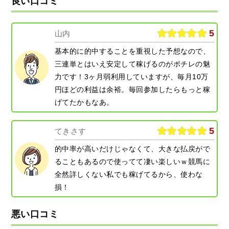
良い口コミ
5
山内
基本的に的中することを重視した予想なので、
三連単とはいえ安定して稼げるのがポチレの魅
力です！3ヶ月弱利用していますが、毎月10万
円ほどの利益は余裕。毎回参加したらもっと稼
げてたかもなあ。
5
てきさす
的中率が高いだけじゃなくて、大きな払戻がで
ることもあるので使ってて凄い楽しいｗ競馬に
全然詳しくない私でも稼げてるから、使わな
損！
悪い口コミ