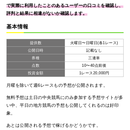
で実際に利用したことのあるユーザーの口コミを確認し、
評判と結果に相違がないか確認します。
基本情報
提供数
火曜日〜日曜日(各1レース)
公開日時
記載なし
券種
三連単
点数
10〜40点前後
投資金額
1レース20,000円
月曜を除いて週6レースもの予想が公開されます。
無料予想は土日の中央競馬にのみ参加する予想サイトが多
い中、平日の地方競馬の予想も公開してくれるのは好印
象。
あとは公開される予想で稼げるかどうかです。