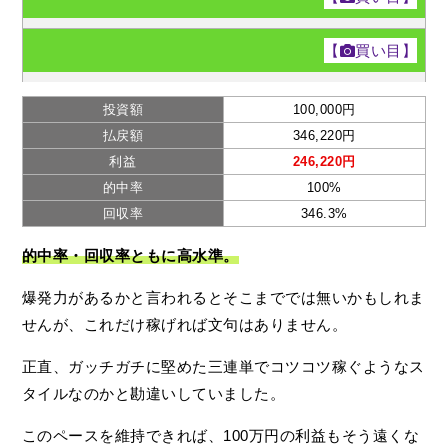
【
買い目】
投資額
100,000円
払戻額
346,220円
利益
246,220円
的中率
100%
回収率
346.3%
的中率・回収率ともに高水準。
爆発力があるかと言われるとそこまででは無いかもしれま
せんが、これだけ稼げれば文句はありません。
正直、ガッチガチに堅めた三連単でコツコツ稼ぐようなス
タイルなのかと勘違いしていました。
このペースを維持できれば、100万円の利益もそう遠くな