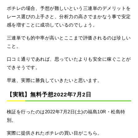
ポチレの場合、予想が難しいという三連単のデメリットを
レース選びの上手さと、分析力の高さでまかなう事で安定
感を増すことに成功しているのでしょう。
三連単でも的中率が高いとここまで評価されるのは珍しい
こと。
口コミ通りであれば、思っていたよりも安全に稼ぐことが
できそうです。
早速、実際に勝負していきたいと思います。
【実戦】無料予想2022年7月2日
検証を行ったのは2022年7月2日(土)の福島10R・松島特
別。
実際に提供されたポチレの買い目がこちら。