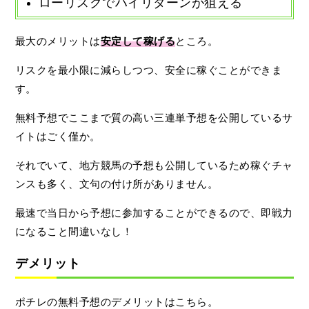
ローリスクでハイリターンが狙える
【
買い目】
最大のメリットは
安定して稼げる
ところ。
【
買い目】
リスクを最小限に減らしつつ、安全に稼ぐことができま
す。
【
買い目】
無料予想でここまで質の高い三連単予想を公開しているサ
【
買い目】
イトはごく僅か。
それでいて、地方競馬の予想も公開しているため稼ぐチャ
【
買い目】
ンスも多く、文句の付け所がありません。
【
買い目】
最速で当日から予想に参加することができるので、即戦力
になること間違いなし！
【
買い目】
デメリット
【
買い目】
ポチレの無料予想のデメリットはこちら。