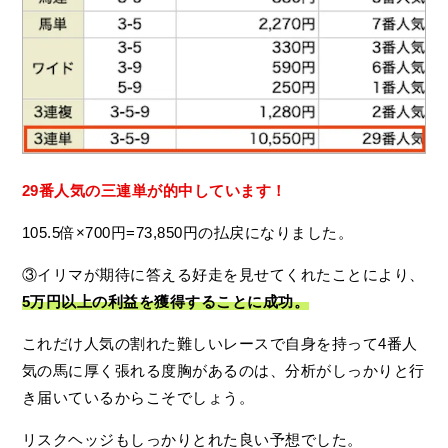
29番人気の三連単が的中しています！
105.5倍×700円=73,850円の払戻になりました。
③イリマが期待に答える好走を見せてくれたことにより、
5万円以上の利益を獲得することに成功。
これだけ人気の割れた難しいレースで自身を持って4番人
気の馬に厚く張れる度胸があるのは、分析がしっかりと行
き届いているからこそでしょう。
リスクヘッジもしっかりとれた良い予想でした。