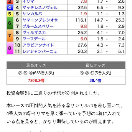
最高オッズ
最低オッズ
③-⑥-④(683番人気)
⑤-③-⑨(5番人気)
7208.2倍
39.4倍
投資金額別に二通りの予想が公開されました。
本レースの圧倒的人気を誇る⑤サンカルパを差し置いて、
4番人気の③イリマを厚く張っている予想の1着に入れて
いる点を見ると、かなり期待しているのが伺えます。