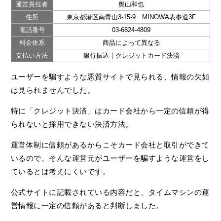
運営責任者
奥山和也
住所
東京都港区南青山3-15-9 MINOWA表参道3F
電話番号
03-6824-4809
料金体系
商品によって異なる
支払い方法
銀行振込｜クレジットカード決済
ユーザーを騙すような悪質サイトで見られる、情報の欠如
は見られませんでした。
特に「クレジット決済」はカード会社から一定の信頼が得
られないと採用できない決済方法。
運営体制に信頼があるからこそカード会社と取引ができて
いるので、そんな運営元がユーザーを騙すような運営をし
ているとは考えにくいです。
公式サイトに記載されている内容だと、タイムマシンの運
営情報に一定の信頼があると判断しました。