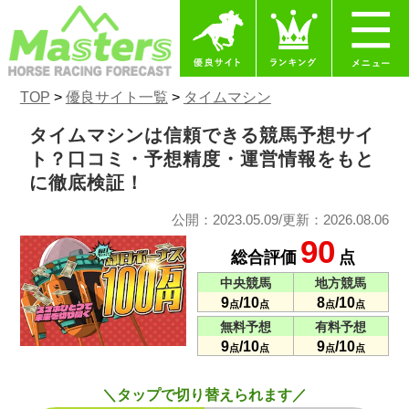
TOP
>
優良サイト一覧
>
タイムマシン
タイムマシンは信頼できる競馬予想サイ
ト？口コミ・予想精度・運営情報をもと
に徹底検証！
公開：2023.05.09/更新：2026.08.06
90
総合評価
点
中央競馬
地方競馬
9
/10
8
/10
点
点
点
点
無料予想
有料予想
9
/10
9
/10
点
点
点
点
＼タップで切り替えられます／