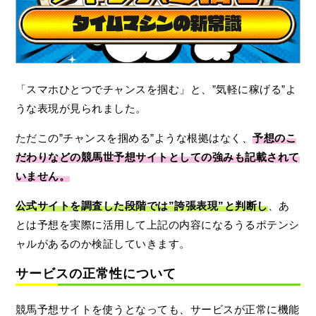
「スマホひとつでチャンスを掴む」と、”気軽に稼げる”よ
うな表現が見られました。
ただこの”チャンスを掴める”ような根拠はなく、
予想のこ
だわりなどの競馬世予想サイトとしての強みも記載されて
いません。
公式サイトを調査した段階では”誇張表現”と判断し
、あ
とは予想を実際に活用して上記の内容になるうるポテンシ
ャルがあるのか検証していきます。
サービスの正常性について
競馬予想サイトを使うとなっても、サービスが正常に機能