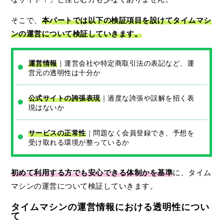
そこで、
本パートでは以下の検証項目を設けてタイムマシ
ンの運営について検証していきます。
運営情報
｜運営会社や特定商取引法の表記など、運
営元の透明性は十分か
公式サイトの誇張表現
｜過度な誇張や誤解を招く表
現はないか
サービスの正常性
｜問題なく会員登録でき、予想を
受け取れる環境が整っているか
初めて利用する方でも安心できる体制かを基準
に、タイム
マシンの運営について検証していきます。
タイムマシンの運営情報における透明性につい
て