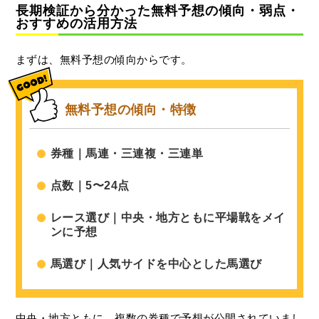
00
長期検証から分かった無料予想の傾向・弱点・
+4
おすすめの活用方法
5月5日
収
円
金沢1R
支
00
まずは、無料予想の傾向からです。
+18
4月28
日
収
9,50
円
笠松3
無料予想の傾向・特徴
支
R
+4
0
券種｜馬連・三連複・三連単
4月25日
収
5,9
東京6
円
支
R
点数｜5〜24点
-5,
00
レース選び｜中央・地方ともに平場戦をメイ
4月17日
ンに予想
収
00
円
笠松5R
支
馬選び｜人気サイドを中心とした馬選び
0
+1
4月14日
収
円
水沢4R
支
中央・地方ともに、複数の券種で予想が公開されていまし