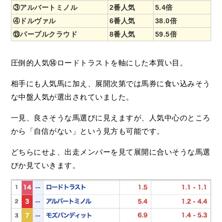
③アルバートミノル
2番人気
5.4倍
④ドルヴァル
6番人気
38.0倍
⑬パープルクラウド
8番人気
59.5倍
圧倒的人気⑭ロードトラストを軸にした本買い目。
相手にも人気馬に加え、展開次第では馬券に食い込みそう
な中盤人気が選出されていました。
一見、良さそうな馬選びに見えますが、人気中心のところ
から「自信がない」という見方も可能です。
どちらにせよ、出走メンバーを見て展開に合いそうな馬選
びか見ていきます。