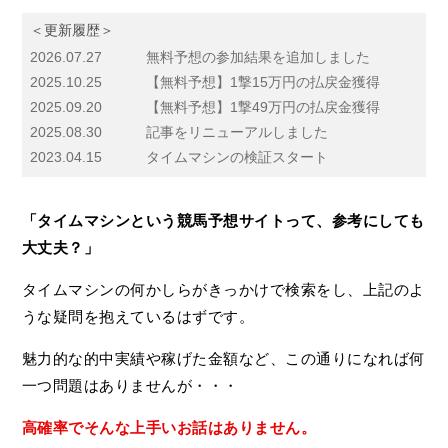
＜更新履歴＞
2026.07.27
無料予想の参加結果を追加しました
2025.10.25
【無料予想】1撃15万円の払戻金獲得
2025.09.20
【無料予想】1撃49万円の払戻金獲得
2025.08.30
記事をリニューアルしました
2023.04.15
タイムマシンの検証スタート
「タイムマシンという競馬予想サイトって、参考にしても
大丈夫？」
タイムマシンの何かしらがきっかけで検索をし、上記のよ
うな疑問を抱えているはずです。
魅力的な的中実績や稼げた金額など、この通りになれば何
一つ問題はありませんが・・・
高確率でそんな上手いお話はありません。