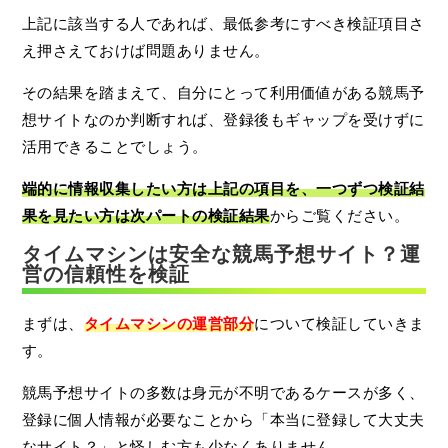
上記に該当する人であれば、最低参考にすべき検証項目さ
え押さえておけば問題ありません。
その結果を踏まえて、自分にとって利用価値がある競馬予
想サイトなのか判断すれば、登録後もギャップを受けずに
活用できることでしょう。
端的に情報収集したい方は上記の項目を、一つずつ検証結
果を見たい方は次パートの検証結果
からご覧ください。
タイムマシンは安全な競馬予想サイト？運
営の信頼性を検証
まずは、
タイムマシンの運営部分
について検証していきま
す。
競馬予想サイトの多数は身元が不明であるケースが多く、
登録に個人情報が必要なことから「本当に登録して大丈夫
なサイト？」と怪しむ方も少なくありません。