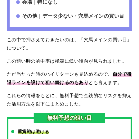
園田6
円
会場｜特になし
支
R
100
-5,
その他｜データ少ない・穴馬メインの買い目
3月31日
収
00
円
園田4R
支
この中で押さえておきたいのは、「穴馬メインの買い目」
+4
0
について。
3月28日
収
4,9
中京6
円
この狙い時の的中率は極端に低い傾向が見られました。
支
R
00
ただ当たった時のハイリターンも見込めるので、
自分で撤
+1
3月27日
退ラインを設けて狙い続けるのもあり
とも言えます。
収
名古屋
円
支
3R
00
これらの情報をもとに、無料予想で金銭的なリスクを抑え
+3
た活用方法を以下にまとめました。
3月25日
収
1,6
大井1
無料予想の狙い目
円
支
R
重賞戦は避ける
00
+6,