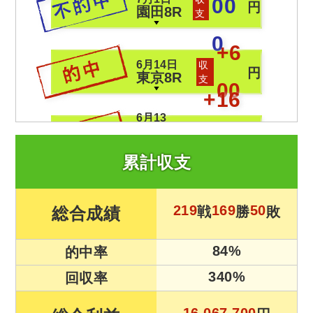
00
円
園田8R
支
0
+6
6月14日
収
円
東京8R
支
00
+16
6月13
日
収
6,20
円
東京1
支
R
累計収支
0
+3,
6月10日
収
笠松4
円
219
169
50
総合成績
戦
勝
敗
支
R
400
+4,
84%
的中率
6月3日
収
名古屋
円
340%
回収率
支
1R
700
16,067,700