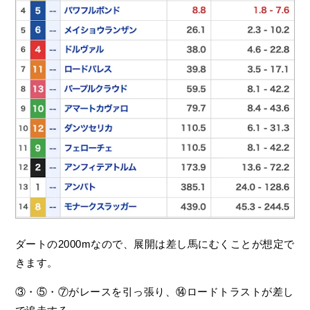
ダートの2000mなので、展開は差し馬にむくことが想定で
きます。
③・⑤・⑦がレースを引っ張り、⑭ロードトラストが差し