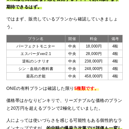
+4,
5月10日
期待できるはず。
収
京都7
円
支
R
000
ではまず、販売しているプランから確認していきましょ
う。
+9,
4月20日
収
中山11
プラン名
開催
料金
備考
円
支
R
000
パーフェクトモニター
中央
18,000円
4鞍
エスパーダver2.1
中央
28,000円
4鞍
逆転のシナリオ
中央
238,000円
4鞍
3月30日
収
0
円
中京11R
シン・血統の教科書
中央
248,000円
4鞍
支
+2
最高の才能
中央
458,000円
4鞍
3月29日
ONEの有料プランは確認した限り
5種類です。
収
2,0
中京4
円
支
R
価格帯はかなりピンキリで、リーズナブルな価格のプラン
00
と20万円を超えるプランで2極化していました。
-30,
3月23日
収
阪神1
人によっては使いづらさを感じる可能性もある個性的なラ
円
支
1R
000
インナップですが、
的中時の爆発力次第では評価も一変し