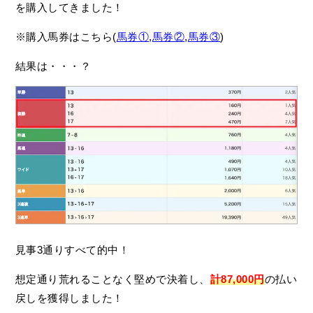
を購入してきました！
※購入馬券はこちら(
馬券①
,
馬券②
,
馬券③
)
結果は・・・？
見事3通りすべて的中！
想定通り荒れることなく堅めで決着し、
計87,000円
の払い
戻しを獲得しました！