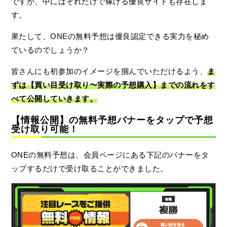
ですが、中にはそれだけで稼げる優良サイトも存在しま
す。
果たして、ONEの無料予想は優良認定できる実力を秘め
ているのでしょうか？
皆さんにも初参加のイメージを掴んでいただけるよう、
ま
ずは【買い目受け取り〜実際の予想購入】までの流れをす
べて公開していきます。
【情報公開】の無料予想バナーをタップで予想
受け取り可能！
ONEの無料予想は、会員ページにある下記のバナーをタ
ップするだけで受け取ることができました。