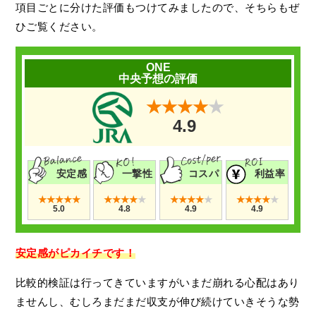
円
支
項目ごとに分けた評価もつけてみましたので、そちらもぜ
1R
+2
ひご覧ください。
00
9月13日
収
6,0
阪神5
円
ONE
支
R
中央予想の評価
+3
00
★
★
★
★
★
8月30日
4.9
収
6,0
札幌8
円
支
R
+3
00
安定感
一撃性
コスパ
利益率
8月16日
収
4,0
札幌8
円
★
★
★
★
★
★
★
★
★
★
★
★
★
★
★
★
★
★
★
★
支
R
5.0
4.8
4.9
4.9
00
-30,
8月2日
安定感がピカイチです！
収
札幌9
円
支
R
000
比較的検証は行ってきていますがいまだ崩れる心配はあり
+1
ませんし、むしろまだまだ収支が伸び続けていきそうな勢