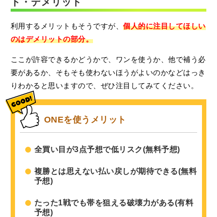
ト・デメリット
利用するメリットもそうですが、
個人的に注目してほしい
のはデメリットの部分。
ここが許容できるかどうかで、ワンを使うか、他で補う必
要があるか、そもそも使わないほうがよいのかなどはっき
りわかると思いますので、ぜひ注目してみてください。
ONEを使うメリット
全買い目が3点予想で低リスク(無料予想)
複勝とは思えない払い戻しが期待できる(無料
予想)
たった1戦でも帯を狙える破壊力がある(有料
予想)