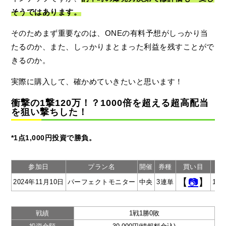
+1
そうではあります。
3月15日
収
1,0
中京4
円
そのためまず重要なのは、ONEの有料予想がしっかり当
支
R
たるのか、また、しっかりまとまった利益を残すことがで
+2
00
きるのか。
3月9日
収
8,0
中山1
円
実際に購入して、確かめていきたいと思います！
支
1R
衝撃の1撃120万！？1000倍を超える超高配当
00
+3,
を狙い撃ちした！
3月2日
収
中山11
円
支
R
000
*1点1,000円投資で勝負。
+3
2月10日
参加日
プラン名
開催
券種
買い目
払
収
8,0
京都1
円
支
【
📷
】
2024年11月10日
パーフェクトモニター
中央
3連単
1,2
0R
+1
00
2月1日
戦績
1戦1勝0敗
収
1,0
京都6
円