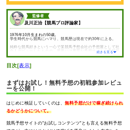
監修者
及川正治【競馬プロ評論家】
1976年10月生まれの50歳。
学生時代から競馬にハマり、競馬歴は現在で約30年に上る。
純粋な競馬好きという一心で某競馬予想会社の予想屋として社
会人デビューしたものの、業界には悪質な予想サイトや予想屋
がはびこっていることを知り1年で退職。
その後は某有名スポーツ新聞社のトラックマンとして約15年従
目次[
表示
]
事し、引退後は独立して予想家活動を実施。
ところが何十年経っても改善しない競馬予想業界の闇に嫌気が
差し、自らその闇を暴くため検証サイト「競馬予想Mastars」
まずはお試し！無料予想の初戦参加レビュ
を設立した。
ーを公開！
今や、自腹で体当たり検証をした
競馬予想サイト
の数は300超
え。
他にも話題の予想屋達(今は予想家とも言う)の実力調査や歴を
はじめに検証していくのは、
無料予想だけで稼ぎ続けられ
活かした
競馬コラム
の執筆まで行っている。
るかどうかについて。
ちなみに今の肩書きは「競馬プロ評論家(自称)」。
評論家活動をしている今でも検証以外で毎日のように競馬をし
ており、よく飽きないなと妻には呆れられている。
競馬予想サイトの”お試しコンテンツ”とも言える無料予想