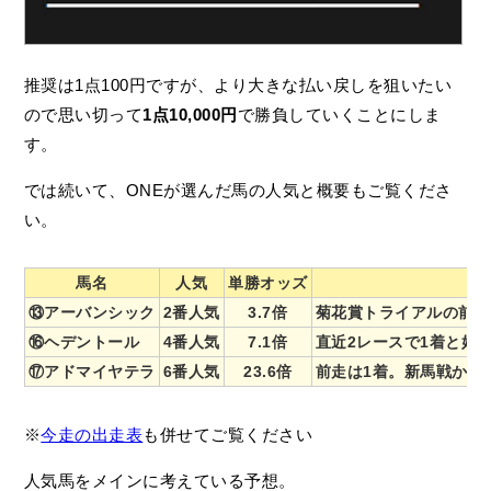
推奨は1点100円ですが、より大きな払い戻しを狙いたい
ので思い切って
1点10,000円
で勝負していくことにしま
す。
では続いて、ONEが選んだ馬の人気と概要もご覧くださ
い。
馬名
人気
単勝オッズ
⑬アーバンシック
2番人気
3.7倍
菊花賞トライアルの前走
⑯ヘデントール
4番人気
7.1倍
直近2レースで1着と好
⑰アドマイヤテラ
6番人気
23.6倍
前走は1着。新馬戦から
※
今走の出走表
も併せてご覧ください
人気馬をメインに考えている予想。