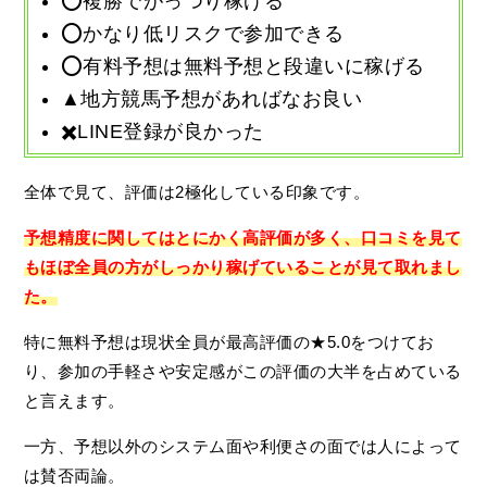
⭕️複勝でがっつり稼げる
⭕️かなり低リスクで参加できる
無料予想
有料予想
稼ぎやすさ
安定感
★
5
★
1
★
3
★
5
⭕️有料予想は無料予想と段違いに稼げる
コスパ
使い勝手
サポート
コンテンツ
▲地方競馬予想があればなお良い
★
5
★
3
★
2
★
3
✖️LINE登録が良かった
登録してみて無料予想だけ使ってますが、いまも順調にプラ
スになっていて満足してます。これまで予想サイトで稼げた
全体で見て、評価は2極化している印象です。
ことがそもそもほぼなかったので、ちゃんと当たるだけで十
分です。ただ、普段使わないメールで登録したのでかなり予
想の受け取り忘れが多くて困ってます。自分が忘れてるだけ
予想精度に関してはとにかく高評価が多く、口コミを見て
なので自己責任ですが、個人的には通知見逃さないLINE登
録が良かったなというのが正直なところです。やっぱり全部
もほぼ全員の方がしっかり稼げていることが見て取れまし
が全部完璧にとはいかないみたいですね(笑)
た。
特に無料予想は現状全員が最高評価の★5.0をつけてお
り、参加の手軽さや安定感がこの評価の大半を占めている
と言えます。
一方、予想以外のシステム面や利便さの面では人によって
は賛否両論。