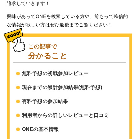
追求していきます！
興味があってONEを検索している方や、前もって確信的
な情報が欲しい方はぜひ最後までご覧ください！
この記事で
分かること
無料予想の初戦参加レビュー
現在までの累計参加結果(無料予想)
有料予想の参加結果
利用者からの詳しいレビューと口コミ
ONEの基本情報