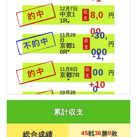
12月7日
収
8,0
中京1
円
支
1R
00
-30,
11月29
日
収
円
京都1
支
000
0R
-1,
11月8日
収
00
円
京都7R
支
+10
0
10月26
日
収
6,00
円
京都1
支
1R
累計収支
0
-30,
10月18
日
収
円
京都1
45
36
9
総合成績
戦
勝
敗
支