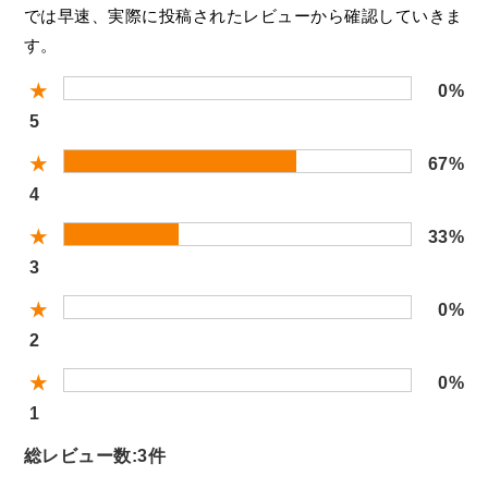
では早速、実際に投稿されたレビューから確認していきま
す。
★
0%
5
★
67%
4
★
33%
3
★
0%
2
★
0%
1
総レビュー数:3件