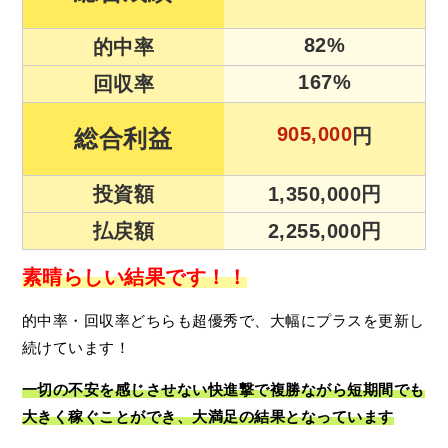
000
0R
+3
10月12
82%
的中率
日
収
8,0
円
東京1
167%
回収率
支
1R
00
-30,
905,000
総合利益
円
10月11
日
収
円
京都9
支
000
R
投資額
1,350,000円
+6,
払戻額
2,255,000円
10月4日
収
東京9
円
支
素晴らしい結果です！！
R
000
+4,
的中率・回収率どちらも超優秀で、大幅にプラスを更新し
9月20日
収
続けています！
中山9
円
支
R
000
+2
一切の不安を感じさせない快進撃で複勝ながら短期間でも
大きく稼ぐことができ、大満足の結果となっています
9月14日
収
0,0
阪神1