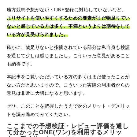
地方競馬予想がない・LINE登録に対応していないなど、
よりサイトを使いやすくするための要素がまだ物足りてい
ないと感じている方は多く、不満というよりは期待をして
いる方が見受けられました。
確かに、物足りないと指摘されている部分は私自身も検証
を通じて少しは感じましたし、こういった意見があること
も納得です。
本記事をご覧いただいている方の多くはまだ使ったことが
ない方だと思いますので、こういった実際の利用者からの
意見は非常に大切になると思います。
ぜひ、このことを把握したうえで次のメリット・デメリッ
トを読み進めてみてください。
ここまでの予想検証・レビュー評価を通し
て分かったONE(ワン)を利用するメリッ