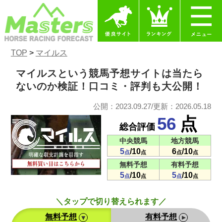
TOP
>
マイルス
マイルスという競馬予想サイトは当たら
ないのか検証！口コミ・評判も大公開！
公開：2023.09.27/更新：2026.05.18
56
点
総合評価
中央競馬
地方競馬
5
/10
6
/10
点
点
点
点
無料予想
有料予想
5
/10
5
/10
点
点
点
点
＼タップで切り替えられます／
無料予想
有料予想