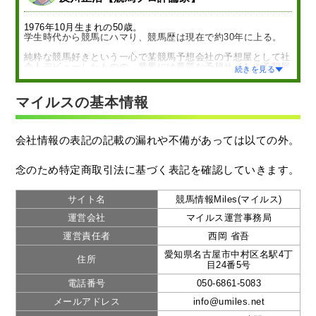
1976年10月生まれの50歳。
学生時代から競馬にハマり、競馬歴は現在で約30年に上る。
純粋な競馬好きという一心で某競馬予想会社の予想屋として社
会人デビューしたものの、業界には悪質な予想サイトや予想屋
がはびこっていることを知り1年で退職。
その後は某有名スポーツ新聞社のトラックマンとして約15年従
マイルスの基本情報
事し、引退後は独立して予想家活動を実施。
ところが何十年経っても改善しない競馬予想業界の闇に嫌気が
差し、自らその闇を暴くため検証サイト「競馬予想Mastars」
会社情報の表記の記載の漏れや不備があっては以ての外。
を設立した。
今や、自腹で体当たり検証をした
競馬予想サイト
の数は300超
念のため特定商取引法に基づく表記を確認していきます。
え。
他にも話題の予想屋達(今は予想家とも言う)の実力調査や歴を
活かした
競馬コラム
の執筆まで行っている。
サイト名
競馬情報Miles(マイルス)
ちなみに今の肩書きは「競馬プロ評論家(自称)」。
運営会社
マイルス運営事務局
評論家活動をしている今でも検証以外で毎日のように競馬をし
ており、よく飽きないなと妻には呆れられている。
運営責任者
西岡 省吾
愛知県名古屋市中村区名駅4丁
住所
目24番5号
電話番号
050-6861-5083
メールアドレス
info@umiles.net