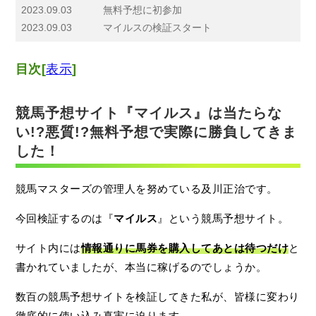
2023.09.03
無料予想に初参加
2023.09.03
マイルスの検証スタート
目次[
表示
]
競馬予想サイト『マイルス』は当たらな
い!?悪質!?無料予想で実際に勝負してきま
した！
競馬マスターズの管理人を努めている及川正治です。
今回検証するのは『
マイルス
』という競馬予想サイト。
サイト内には
情報通りに馬券を購入してあとは待つだけ
と
書かれていましたが、本当に稼げるのでしょうか。
数百の競馬予想サイトを検証してきた私が、皆様に変わり
徹底的に使い込み真実に迫ります。