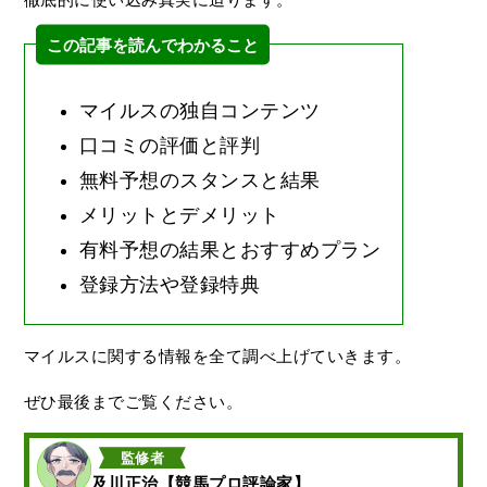
この記事を読んでわかること
マイルスの独自コンテンツ
口コミの評価と評判
無料予想のスタンスと結果
メリットとデメリット
有料予想の結果とおすすめプラン
登録方法や登録特典
マイルスに関する情報を全て調べ上げていきます。
ぜひ最後までご覧ください。
監修者
及川正治【競馬プロ評論家】