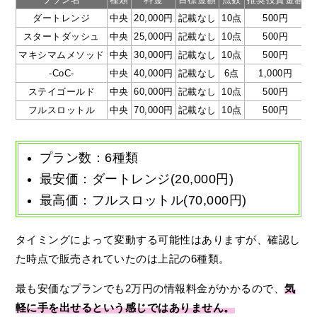
収
2,4
阪神1
円
ダートレンジ
中央
20,000円
記載なし
10点
500円
支
1R
+5
スタートダッシュ
中央
25,000円
記載なし
10点
500円
00
マキシマムメソッド
中央
30,000円
記載なし
10点
500円
9月24日
収
-CoC-
中央
40,000円
記載なし
6点
1,000円
8,6
阪神1
円
支
1R
ステイゴールド
中央
60,000円
記載なし
10点
500円
フルスロットル
中央
70,000円
記載なし
10点
500円
00
+6,
9月23日
収
中山8
円
支
プラン数：6種類
R
900
+2
最安価：ダートレンジ(20,000円)
9月23日
最高価：フルスロットル(70,000円)
収
1,6
中山8
円
支
R
+1
タイミングによって変動する可能性はありますが、確認し
00
た時点で販売されていたのは上記の6種類。
9月17日
収
4,5
中山1
円
支
最も安価なプランでも2万円の情報料金がかかるので、
気
R
+4
軽に手を出せるという感じではありません。