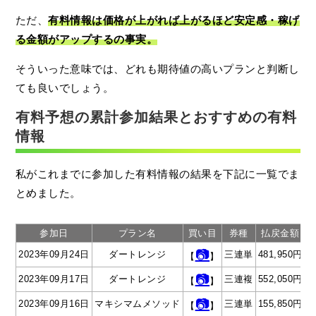
00
9月17日
ただ、
有料情報は価格が上がれば上がるほど安定感・稼げ
収
8,3
中山1
円
支
る金額がアップするの事実。
R
+5
00
そういった意味では、どれも期待値の高いプランと判断し
9月16日
ても良いでしょう。
収
5,6
中山1
円
支
2R
有料予想の累計参加結果とおすすめの有料
+10
00
情報
9月16
日
収
3,80
円
中山1
支
私がこれまでに参加した有料情報の結果を下記に一覧でま
2R
+1
とめました。
0
9月10日
収
5,1
阪神9
円
参加日
プラン名
買い目
券種
払戻金額
支
R
+3
📷
2023年09月24日
ダートレンジ
三連単
481,950円
【
】
00
📷
2023年09月17日
ダートレンジ
三連複
552,050円
9月10日
【
】
収
3,5
阪神9
円
支
📷
2023年09月16日
マキシマムメソッド
三連単
155,850円
R
【
】