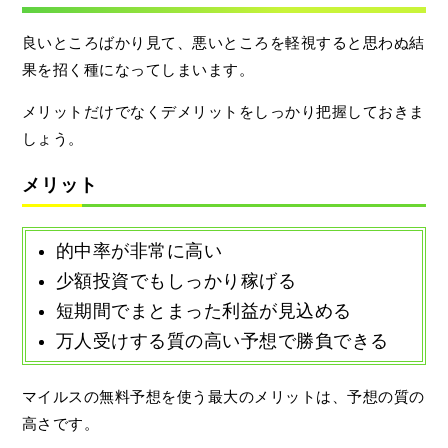
0
1月14日
収
9,5
良いところばかり見て、悪いところを軽視すると思わぬ結
京都9
円
支
R
果を招く種になってしまいます。
00
+7,
メリットだけでなくデメリットをしっかり把握しておきま
1月13日
収
京都10
しょう。
円
支
R
700
メリット
-12,
1月8日
収
京都4
円
支
的中率が非常に高い
R
000
+2
少額投資でもしっかり稼げる
1月6日
短期間でまとまった利益が見込める
収
8,2
中山1
円
万人受けする質の高い予想で勝負できる
支
0R
+2
00
12月23
マイルスの無料予想を使う最大のメリットは、予想の質の
日
収
1,0
円
高さです。
阪神7
支