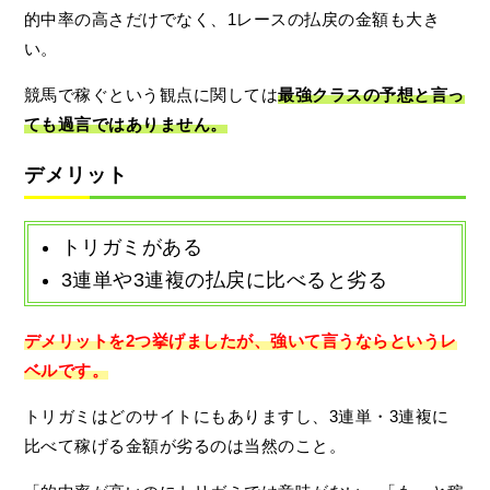
R
的中率の高さだけでなく、1レースの払戻の金額も大き
00
+7,
12月17
い。
日
収
円
阪神11
支
競馬で稼ぐという観点に関しては
最強クラスの予想と言っ
900
R
+5
ても過言ではありません。
12月9日
収
2,9
デメリット
阪神9
円
支
R
00
-12,
トリガミがある
11月18
日
収
3連単や3連複の払戻に比べると劣る
円
東京1
支
000
1R
+1
デメリットを2つ挙げましたが、強いて言うならというレ
11月5日
ベルです。
収
1,2
京都1
円
支
1R
トリガミはどのサイトにもありますし、3連単・3連複に
-6,
00
比べて稼げる金額が劣るのは当然のこと。
10月22
日
収
00
円