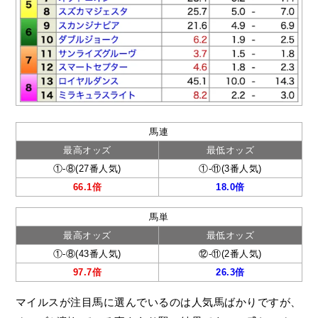
馬連
最高オッズ
最低オッズ
①-⑧(27番人気)
①-⑪(3番人気)
66.1倍
18.0倍
馬単
最高オッズ
最低オッズ
①-⑧(43番人気)
⑫-⑪(2番人気)
97.7倍
26.3倍
マイルスが注目馬に選んでいるのは人気馬ばかりですが、