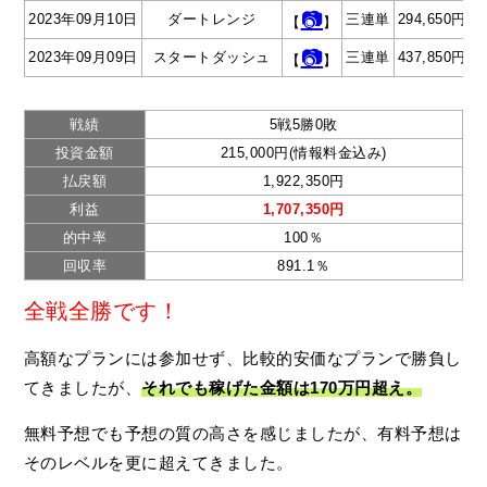
-1,
00
📷
2023年09月10日
ダートレンジ
三連単
294,650円
【
】
📷
9月9日
2023年09月09日
スタートダッシュ
三連単
437,850円
収
90
【
】
円
阪神2R
支
-2,
0
戦績
5戦5勝0敗
投資金額
215,000円(情報料金込み)
9月9日
収
80
円
阪神2R
払戻額
1,922,350円
支
+6
利益
1,707,350円
0
的中率
100％
9月3日
収
1,1
回収率
891.1％
札幌1
円
支
2R
+8
全戦全勝です！
00
9月3日
高額なプランには参加せず、比較的安価なプランで勝負し
収
7,7
札幌1
円
支
てきましたが、
それでも稼げた金額は170万円超え。
2R
00
無料予想でも予想の質の高さを感じましたが、有料予想は
そのレベルを更に超えてきました。