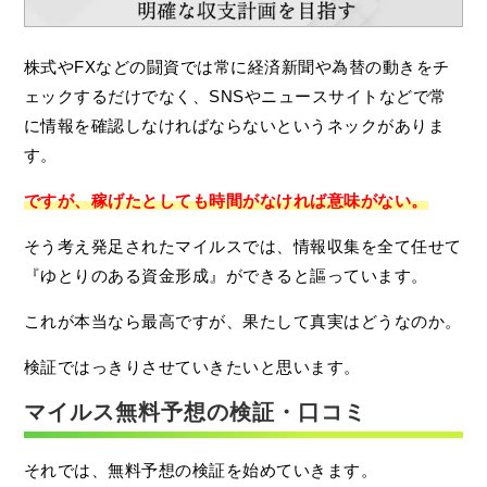
株式やFXなどの闘資では常に経済新聞や為替の動きをチ
ェックするだけでなく、SNSやニュースサイトなどで常
に情報を確認しなければならないというネックがありま
す。
ですが、稼げたとしても時間がなければ意味がない。
そう考え発足されたマイルスでは、情報収集を全て任せて
『ゆとりのある資金形成』ができると謳っています。
これが本当なら最高ですが、果たして真実はどうなのか。
検証ではっきりさせていきたいと思います。
マイルス無料予想の検証・口コミ
それでは、無料予想の検証を始めていきます。