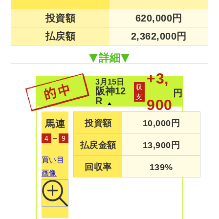
投資額
620,000円
払戻額
2,362,000円
詳細
+3,
3月15日
収
阪神12
円
支
R
900
馬連
投資額
10,000円
–
4
9
払戻金額
13,900円
買い目
回収率
139%
画像