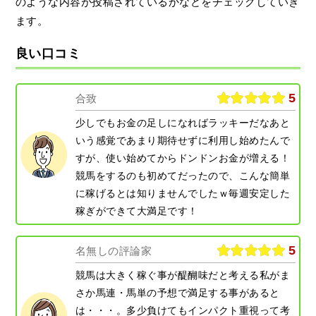
のような内容が投稿されているかなどをチェックしていき
11月30
日
収
1,0
ます。
円
中山3
支
R
良い口コミ
00
-10,
11月23
日
収
円
京都6
支
5
合致
000
R
+1
少しでもお金の足しになればラッキーだなあと
11月9日
いう感覚であまり期待せずに利用し始めたんで
収
6,3
京都1
円
すが、使い始めてからドンドンお金が増える！
支
2R
競馬をするのも初めてだったので、こんな簡単
+6
00
に稼げるとは知りませんでしたｗ毎週安定した
10月20
稼ぎができて大満足です！
日
収
1,1
円
新潟2
支
R
+1
5
名無しの評論家
00
10月19
競馬は大きく稼ぐ事が醍醐味だと考える私がま
日
収
3,4
円
東京2
さか馬連・馬単の予想で満足する事があると
支
R
+44
は・・・。多少負けてもインパクト重視って考