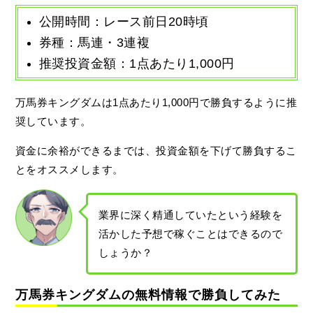
公開時間：レース前日20時頃
券種：馬連・3連複
推奨投資金額：1点あたり1,000円
万馬券キングダムは1点あたり1,000円で勝負するように推
奨しています。
資金に余裕ができるまでは、投資金額を下げて勝負するこ
とをオススメします。
業界に深く精通していたという経験を
活かした予想で稼ぐことはできるので
しょうか？
万馬券キングダムの無料情報で勝負してみた