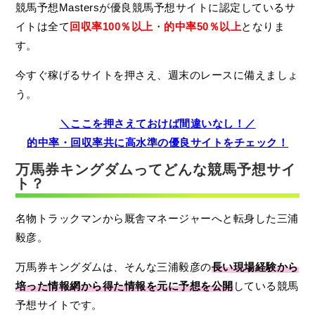
競馬予想Mastersが優良競馬予想サイトに認定しているサ
イトは全て
回収率100％以上
・
的中率50％以上
となりま
す。
今すぐ稼げるサイトを押さえ、週末のレースに備えましょ
う。
＼ここを押さえておけば間違いなし！／
的中率・回収率共に高水準の優良サイトをチェック！
万馬券キングダムってどんな競馬予想サイ
ト？
名物トラックマンから厩舎マネージャーへと転身した三浦
毅彦。
万馬券キングダムは、そんな三浦毅彦の
長い現場経験から
培った情報網から得た情報を元に予想を公開
している競馬
予想サイトです。