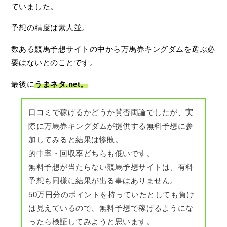
ていました。
予想の精度は素人並。
数ある競馬予想サイトの中から万馬券キングダムを選ぶ必
要はないとのことです。
最後に
うまネタ.net。
口コミで稼げるかどうか賛否両論でしたが、実
際に万馬券キングダムが提供する無料予想に参
加してみると結果は惨敗。
的中率・回収率どちらも低いです。
無料予想が当たらない競馬予想サイトは、有料
予想も同様に結果が出る事はありません。
50万円分のポイントを持っていたとしても負け
は見えているので、無料予想で稼げるようにな
ったら検証してみようと思います。