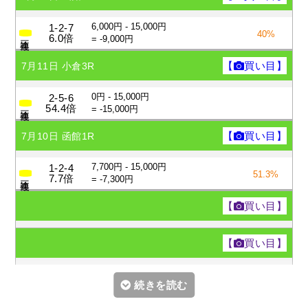
6,000円 - 15,000円
1-2-7
40%
6.0倍
= -9,000円
【
買い目】
7月11日 小倉3R
0円 - 15,000円
2-5-6
54.4倍
= -15,000円
【
買い目】
7月10日 函館1R
7,700円 - 15,000円
1-2-4
51.3%
7.7倍
= -7,300円
【
買い目】
【
買い目】