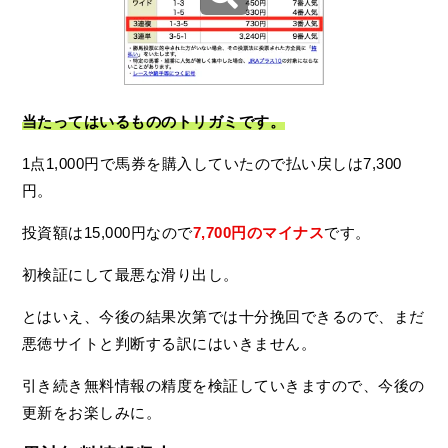
当たってはいるもののトリガミです。
1点1,000円で馬券を購入していたので払い戻しは7,300
円。
投資額は15,000円なので
7,700円のマイナス
です。
初検証にして最悪な滑り出し。
とはいえ、今後の結果次第では十分挽回できるので、まだ
悪徳サイトと判断する訳にはいきません。
引き続き無料情報の精度を検証していきますので、今後の
更新をお楽しみに。