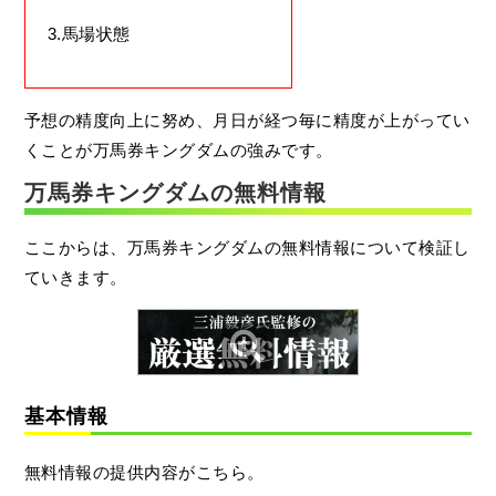
3.馬場状態
予想の精度向上に努め、月日が経つ毎に精度が上がってい
くことが万馬券キングダムの強みです。
万馬券キングダムの無料情報
ここからは、万馬券キングダムの無料情報について検証し
ていきます。
基本情報
無料情報の提供内容がこちら。