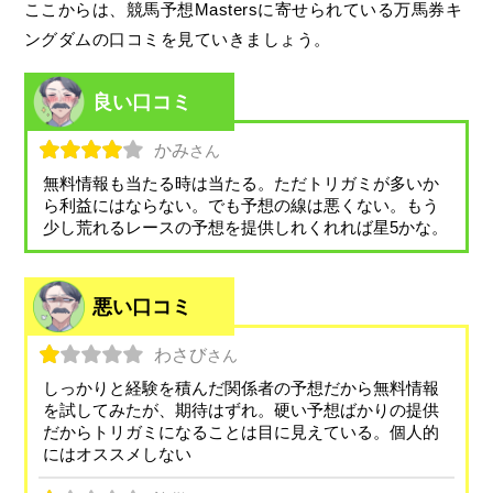
ここからは、競馬予想Mastersに寄せられている万馬券キ
ングダムの口コミを見ていきましょう。
良い口コミ
かみ
さん
無料情報も当たる時は当たる。ただトリガミが多いか
ら利益にはならない。でも予想の線は悪くない。もう
少し荒れるレースの予想を提供しれくれれば星5かな。
悪い口コミ
わさび
さん
しっかりと経験を積んだ関係者の予想だから無料情報
を試してみたが、期待はずれ。硬い予想ばかりの提供
だからトリガミになることは目に見えている。個人的
にはオススメしない