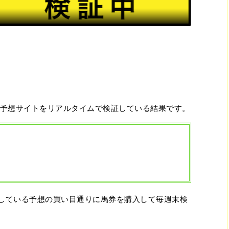
予想サイトをリアルタイムで検証している結果です。
公開している予想の買い目通りに馬券を購入して毎週末検