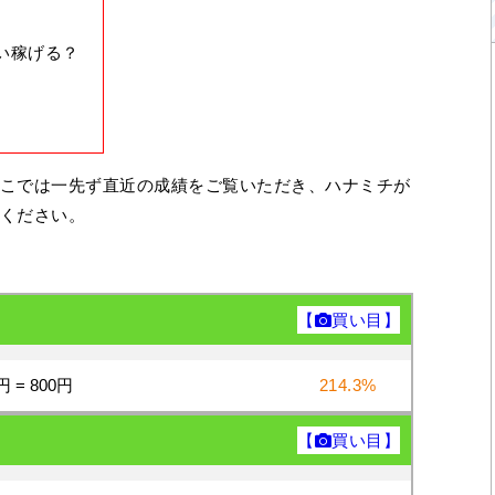
い稼げる？
こでは一先ず直近の成績をご覧いただき、ハナミチが
ください。
【
買い目】
0円 = 800円
214.3%
【
買い目】