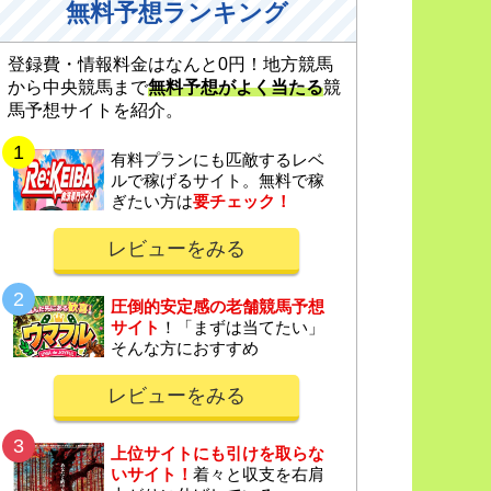
無料予想ランキング
登録費・情報料金はなんと0円！地方競馬
から中央競馬まで
無料予想がよく当たる
競
馬予想サイトを紹介。
有料プランにも匹敵するレベ
ルで稼げるサイト。無料で稼
ぎたい方は
要チェック！
レビューをみる
圧倒的安定感の老舗競馬予想
サイト
！「まずは当てたい」
そんな方におすすめ
レビューをみる
上位サイトにも引けを取らな
いサイト！
着々と収支を右肩