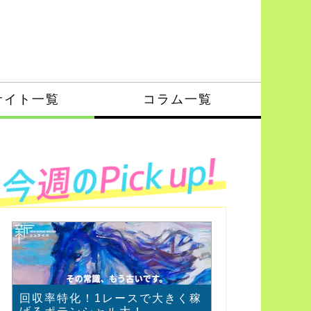
サイト一覧
コラム一覧
回収率特化！1レースで大きく稼