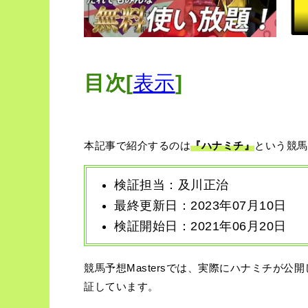
目次[
表示
]
本記事で紹介するのは
『ハナミチ』
という競馬
検証担当：及川正治
最終更新日：2023年07月10日
検証開始日：2021年06月20日
競馬予想Mastersでは、実際にハナミチが
証しています。