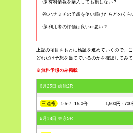
③.有料情報を購入しても損しない？
④.ハナミチの予想を使い続けたらどのくら
⑤.利用者の評価は良いor悪い？
上記の項目をもとに検証を進めていくので、こ
どれだけ予想を当てているのかを確認してみて
※無料予想のみ掲載
6月25日 函館2R
三連複
1-5-7
15.0倍
1,500円 - 70
6月18日 東京9R