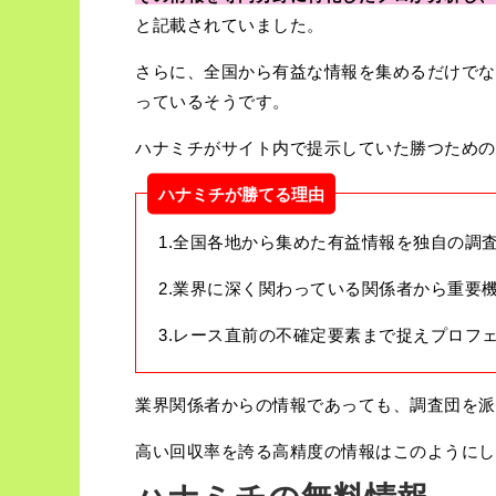
と記載されていました。
さらに、全国から有益な情報を集めるだけでな
っているそうです。
ハナミチがサイト内で提示していた勝つための
ハナミチが勝てる理由
1.全国各地から集めた有益情報を独自の調
2.業界に深く関わっている関係者から重要
3.レース直前の不確定要素まで捉えプロフ
業界関係者からの情報であっても、調査団を派
高い回収率を誇る高精度の情報はこのようにし