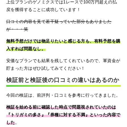
上位プランのゲノミクスでは1レースで100万円超えの払
6月26日
収
2,4
戻を獲得することに成功しています！
名古
円
支
屋10R
+1
口コミの内容を見て若干疑っていた部分もありました
00
が・・・笑
6月26日
収
6,4
名古
円
支
無料予想だけでは物足りたいと感じる方も、有料予想を購
屋10R
入すれば問題なし。
00
+3,
6月12日
安価なプランでも結果を残してくれているので、軍資金が
収
名古屋
円
支
貯まった方はぜひ試してみてください！
8R
100
-2,
検証前と検証後の口コミの違いはあるのか
6月12日
収
80
名古屋
円
支
今回の検証は、前評判・口コミを参考に行ってきました。
8R
0
検証を始める前に確認した時点で問題視されていたのは
-10,
6月10日
『トリガミの多さ』『券種に対する不満』といった内容で
収
水沢7
円
支
R
した
。
000