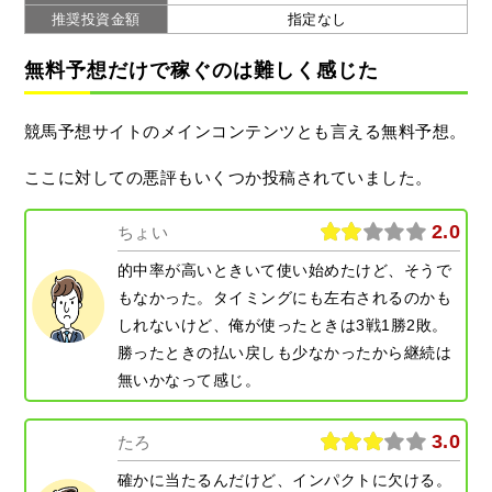
推奨投資金額
指定なし
無料予想だけで稼ぐのは難しく感じた
競馬予想サイトのメインコンテンツとも言える無料予想。
ここに対しての悪評もいくつか投稿されていました。
2.0
ちょい
的中率が高いときいて使い始めたけど、そうで
もなかった。タイミングにも左右されるのかも
しれないけど、俺が使ったときは3戦1勝2敗。
勝ったときの払い戻しも少なかったから継続は
無いかなって感じ。
3.0
たろ
確かに当たるんだけど、インパクトに欠ける。