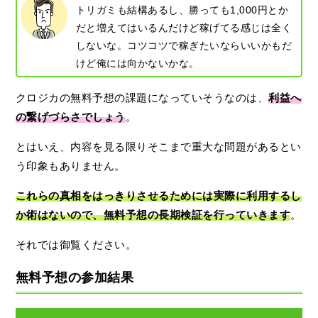
トリガミも結構あるし、勝っても1,000円とか
だと増えてはいるんだけど稼げてる感じは全く
しないな。コツコツで稼ぎたいならいいかもだ
けど俺には向かないかな。
クロジカの無料予想の課題になっていそうなのは、
利益へ
の繋げづらさでしょう
。
とはいえ、内容を見る限りそこまで重大な問題があるとい
う印象もありません。
これらの真相をはっきりさせるためには実際に利用するし
か術はないので、無料予想の長期検証を行っていきます
。
それでは御覧ください。
無料予想の参加結果