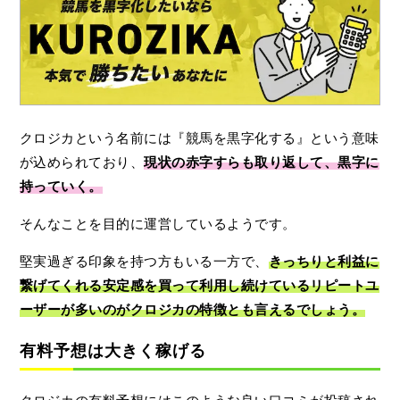
8月23日
収
00
円
園田7R
支
-6,
0
8月23日
収
00
円
園田7R
支
クロジカという名前には『競馬を黒字化する』という意味
0
+6,
が込められており、
現状の赤字すらも取り返して、黒字に
8月20日
収
金沢6
持っていく。
円
支
R
500
-5,
そんなことを目的に運営しているようです。
堅実過ぎる印象を持つ方もいる一方で、
きっちりと利益に
8月20日
収
10
円
金沢6R
支
繋げてくれる安定感を買って利用し続けているリピートユ
+2
ーザーが多いのがクロジカの特徴とも言えるでしょう。
0
8月17日
収
1,2
有料予想は大きく稼げる
中京1
円
支
1R
+10