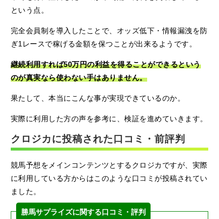
という点。
完全会員制を導入したことで、オッズ低下・情報漏洩を防
ぎ1レースで稼げる金額を保つことが出来るようです。
継続利用すれば50万円の利益を得ることができるという
のが真実なら使わない手はありません。
果たして、本当にこんな事が実現できているのか。
実際に利用した方の声を参考に、検証を進めていきます。
クロジカに投稿された口コミ・前評判
競馬予想をメインコンテンツとするクロジカですが、実際
に利用している方からはこのような口コミが投稿されてい
ました。
勝馬サプライズに関する口コミ・評判