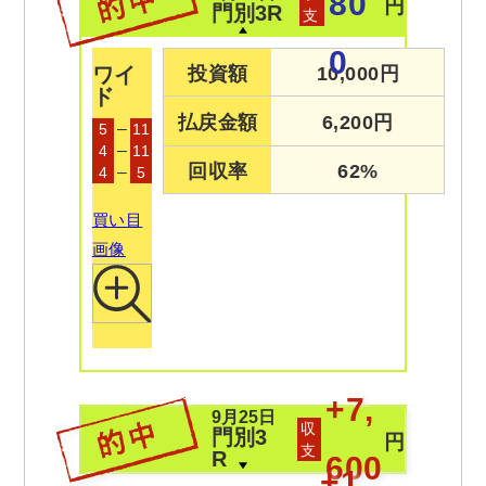
80
円
門別3R
支
0
ワイ
投資額
10,000円
ド
払戻金額
6,200円
–
5
11
–
4
11
回収率
62%
–
4
5
買い目
画像
+7,
9月25日
収
門別3
円
支
R
600
+1