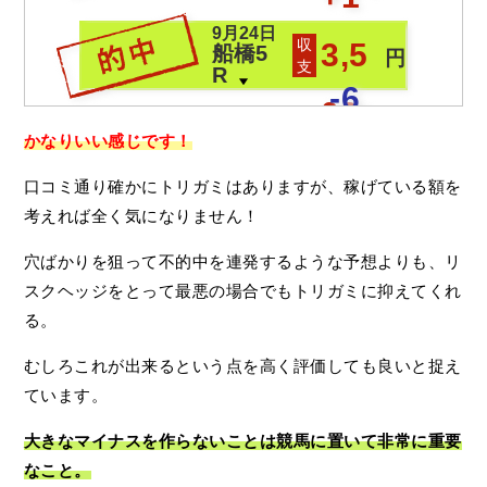
9月24日
収
3,5
船橋5
円
支
R
-6,
00
かなりいい感じです！
9月24日
収
40
円
船橋5R
支
口コミ通り確かにトリガミはありますが、稼げている額を
0
考えれば全く気になりません！
-10,
9月15日
収
中京1
円
穴ばかりを狙って不的中を連発するような予想よりも、リ
支
1R
000
スクヘッジをとって最悪の場合でもトリガミに抑えてくれ
る。
-10,
9月15日
収
中京1
円
むしろこれが出来るという点を高く評価しても良いと捉え
支
1R
000
ています。
-1,
大きなマイナスを作らないことは競馬に置いて非常に重要
9月8日
収
70
中京11
円
なこと。
支
R