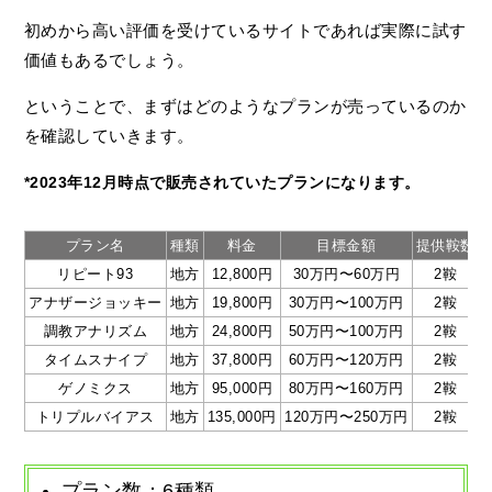
00
初めから高い評価を受けているサイトであれば実際に試す
+8,
7月21日
価値もあるでしょう。
収
小倉11
円
支
R
100
ということで、まずはどのようなプランが売っているのか
を確認していきます。
+6,
7月21日
収
小倉11
円
*2023年12月時点で販売されていたプランになります。
支
R
300
-1,
プラン名
種類
料金
目標金額
提供鞍数
7月16日
収
50
リピート93
地方
12,800円
30万円〜60万円
2鞍
円
盛岡9R
支
アナザージョッキー
地方
19,800円
30万円〜100万円
2鞍
0
調教アナリズム
地方
24,800円
50万円〜100万円
2鞍
+1,
タイムスナイプ
地方
37,800円
60万円〜120万円
2鞍
7月16日
収
盛岡9
円
ゲノミクス
地方
95,000円
80万円〜160万円
2鞍
支
R
700
トリプルバイアス
地方
135,000円
120万円〜250万円
2鞍
-10,
7月14日
収
函館1
円
プラン数：6種類