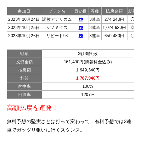
収
函館11
円
支
R
800
参加日
プラン名
買い目
券種
払戻金額
結果
2023年10月24日
調教アナリズム
📷
3連単
274,240円
◯
+5,
2023年10月25日
ゲノミクス
📷
3連単
1,024,620円
◎
7月5日
収
川崎8
円
2023年10月26日
リピート93
📷
3連単
650,480円
◯
支
R
800
+3,
戦績
3戦3勝0敗
7月5日
収
投資金額
161,400円(情報料金込み)
川崎8
円
支
R
払戻額
1,949,340円
500
+1
利益
1,787,940円
的中率
100%
6月28日
収
2,3
園田4
円
回収率
1207%
支
R
+4
高額払戻を連発！
00
6月28日
収
3,3
無料予想の堅実さとは打って変わって、有料予想では3連
園田4
円
支
R
単でガッツリ狙いに行くスタンス。
+2
00