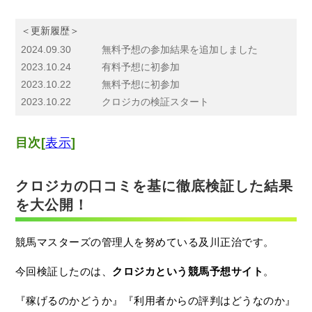
＜更新履歴＞
2024.09.30
無料予想の参加結果を追加しました
2023.10.24
有料予想に初参加
2023.10.22
無料予想に初参加
2023.10.22
クロジカの検証スタート
目次[
表示
]
クロジカの口コミを基に徹底検証した結果
を大公開！
競馬マスターズの管理人を努めている及川正治です。
今回検証したのは、
クロジカという競馬予想サイト
。
『稼げるのかどうか』『利用者からの評判はどうなのか』