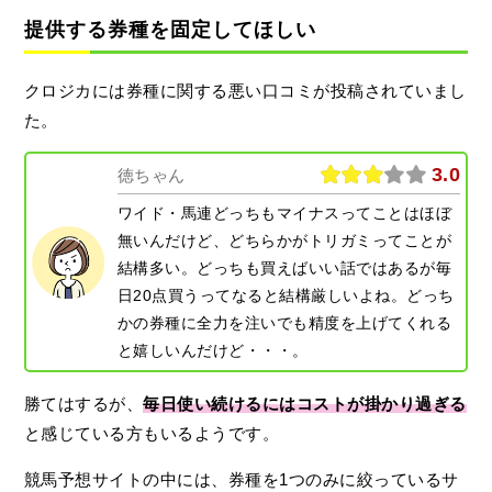
提供する券種を固定してほしい
クロジカには券種に関する悪い口コミが投稿されていまし
た。
3.0
徳ちゃん
ワイド・馬連どっちもマイナスってことはほぼ
無いんだけど、どちらかがトリガミってことが
結構多い。どっちも買えばいい話ではあるが毎
日20点買うってなると結構厳しいよね。どっち
かの券種に全力を注いでも精度を上げてくれる
と嬉しいんだけど・・・。
勝てはするが、
毎日使い続けるにはコストが掛かり過ぎる
と感じている方もいるようです。
競馬予想サイトの中には、券種を1つのみに絞っているサ