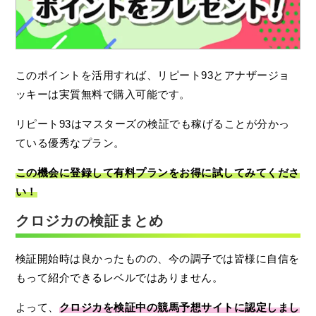
R
000
-10,
3月29日
収
水沢9
円
支
R
000
このポイントを活用すれば、リピート93とアナザージョ
ッキーは実質無料で購入可能です。
+2,
3月19日
収
金沢10
円
リピート93はマスターズの検証でも稼げることが分かっ
支
R
700
ている優秀なプラン。
-1,
この機会に登録して有料プランをお得に試してみてくださ
3月19日
収
40
金沢10
円
い！
支
R
-4,
クロジカの検証まとめ
0
3月6日
収
20
姫路11
円
検証開始時は良かったものの、今の調子では皆様に自信を
支
R
もって紹介できるレベルではありません。
0
+6,
3月6日
よって、
クロジカを検証中の競馬予想サイトに認定しまし
収