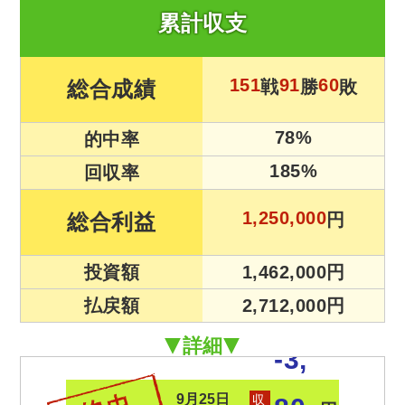
累計収支
151
91
60
総合成績
戦
勝
敗
78%
的中率
185%
回収率
1,250,000
総合利益
円
投資額
1,462,000円
払戻額
2,712,000円
詳細
-3,
9月25日
収