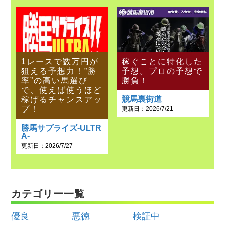
1レースで数万円が
稼ぐことに特化した
狙える予想力！”勝
予想。プロの予想で
率”の高い馬選び
勝負！
で、使えば使うほど
競馬裏街道
稼げるチャンスアッ
プ！
更新日：2026/7/21
勝馬サプライズ-ULTR
A-
更新日：2026/7/27
カテゴリー一覧
優良
悪徳
検証中