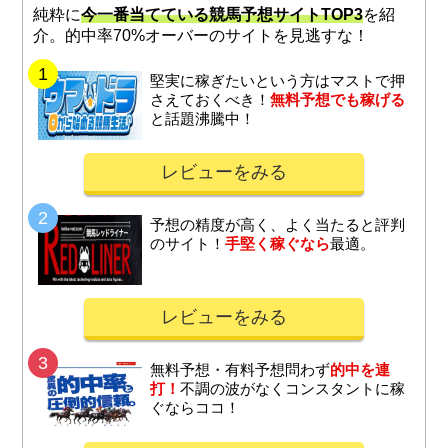
純粋に
今一番当てている競馬予想サイトTOP3
を紹
介。的中率70%オーバーのサイトを見逃すな！
堅実に稼ぎたいという方はマストで押
さえておくべき！
無料予想でも稼げる
と話題沸騰中！
レビューをみる
予想の精度が高く、よく当たると評判
のサイト！
手堅く稼ぐなら
最適。
レビューをみる
無料予想・有料予想問わず
的中を連
打！
不調の波がなくコンスタントに稼
ぐならココ！