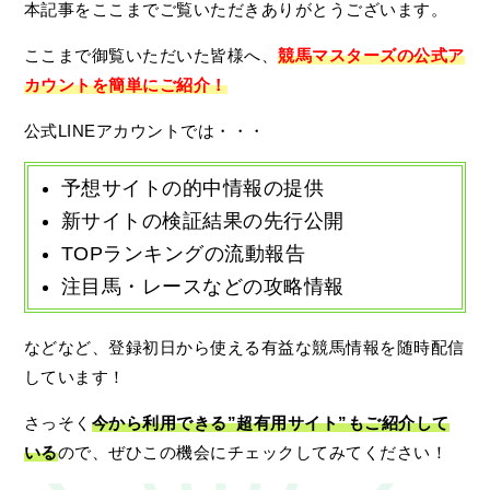
本記事をここまでご覧いただきありがとうございます。
ここまで御覧いただいた皆様へ、
競馬マスターズの公式ア
カウントを簡単にご紹介！
公式LINEアカウントでは・・・
予想サイトの的中情報の提供
新サイトの検証結果の先行公開
TOPランキングの流動報告
注目馬・レースなどの攻略情報
などなど、登録初日から使える有益な競馬情報を随時配信
しています！
さっそく
今から利用できる”超有用サイト”もご紹介して
いる
ので、ぜひこの機会にチェックしてみてください！