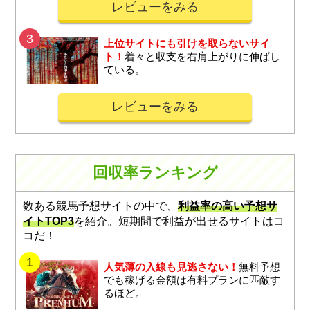
レビューをみる
上位サイトにも引けを取らないサイ
ト！
着々と収支を右肩上がりに伸ばし
ている。
レビューをみる
回収率ランキング
数ある競馬予想サイトの中で、
利益率の高い予想サ
イトTOP3
を紹介。短期間で利益が出せるサイトはコ
コだ！
人気薄の入線も見逃さない！
無料予想
でも稼げる金額は有料プランに匹敵す
るほど。